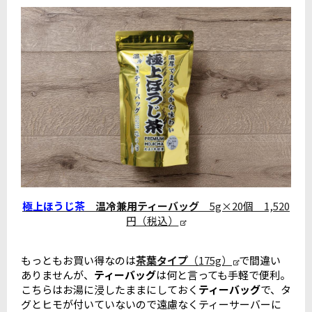
極上ほうじ茶
温冷兼用ティーバッグ
5g×20個 1,520
円（税込）
もっともお買い得なのは
茶葉タイプ
（175g）
で間違い
ありませんが、
ティーバッグ
は何と言っても手軽で便利。
こちらはお湯に浸したままにしておく
ティーバッグ
で、タ
グとヒモが付いていないので遠慮なくティーサーバーに