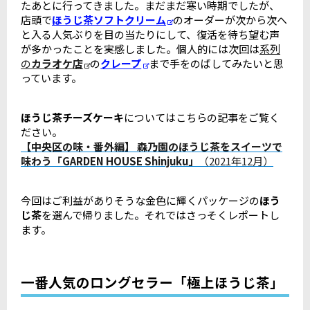
たあとに行ってきました。まだまだ寒い時期でしたが、
店頭で
ほうじ茶ソフトクリーム
のオーダーが次から次へ
と入る人気ぶりを目の当たりにして、復活を待ち望む声
が多かったことを実感しました。個人的には次回は
系列
の
カラオケ店
の
クレープ
まで手をのばしてみたいと思
っています。
ほうじ茶チーズケーキ
についてはこちらの記事をご覧く
ださい。
【中央区の味・番外編】 森乃園のほうじ茶をスイーツで
味わう「GARDEN HOUSE Shinjuku」
（2021年12月）
今回はご利益がありそうな金色に輝くパッケージの
ほう
じ茶
を選んで帰りました。それではさっそくレポートし
ます。
一番人気のロングセラー「極上ほうじ茶」