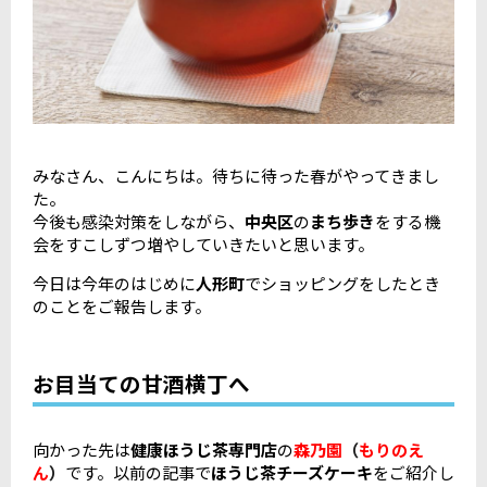
みなさん、こんにちは。待ちに待った春がやってきまし
た。
今後も感染対策をしながら、
中央区
の
まち歩き
をする機
会をすこしずつ増やしていきたいと思います。
今日は今年のはじめに
人形町
でショッピングをしたとき
のことをご報告します。
お目当ての甘酒横丁へ
向かった先は
健康ほうじ茶専門店
の
森乃園
（
もりのえ
ん
）
です。以前の記事で
ほうじ茶チーズケーキ
をご紹介し