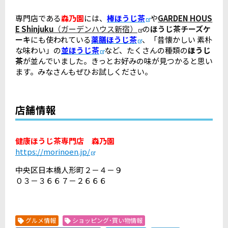
専門店である
森乃園
には、
棒ほうじ茶
や
GARDEN HOUS
E Shinjuku
（ガーデンハウス新宿）
の
ほうじ茶チーズケ
ーキ
にも使われている
薬膳ほうじ茶
、「昔懐かしい 素朴
な味わい」の
並ほうじ茶
など、たくさんの種類の
ほうじ
茶
が並んでいました。きっとお好みの味が見つかると思い
ます。みなさんもぜひお試しください。
店舗情報
健康ほうじ茶専門店 森乃園
https://morinoen.jp/
中央区日本橋人形町２－４－９
０３－３６６７－２６６６
グルメ情報
ショッピング･買い物情報