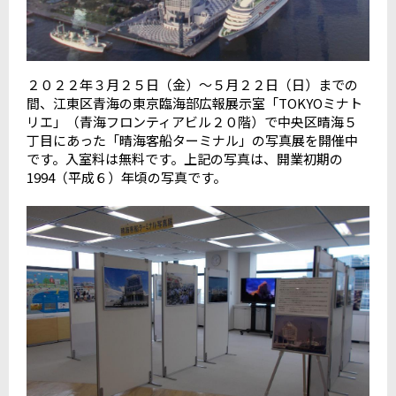
２０２２年３月２５日（金）～５月２２日（日）までの
間、江東区青海の東京臨海部広報展示室「TOKYOミナト
リエ」（青海フロンティアビル２０階）で中央区晴海５
丁目にあった「晴海客船ターミナル」の写真展を開催中
です。入室料は無料です。上記の写真は、開業初期の
1994（平成６）年頃の写真です。