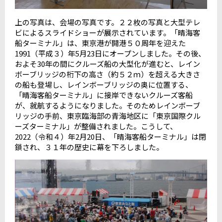
上の写真は、会場の写真です。２２枚の写真と大型テレ
ビによるスライドショーが展示されています。「晴海客
船ターミナル」は、東京港が開港５０周年を迎えた
1991（平成３）年5月23日にオープンしました。その後、
およそ30年の間にクルーズ船の大型化が進むと、レイン
ボーブリッジの桁下の高さ（約５２ｍ）を超える大きさ
の船も登場し、レインボーブリッジの奥に位置する、
「晴海客船ターミナル」に接岸できないクルーズ客船
が、就航するようになりました。そのためレインボーブ
リッジの手前、東京臨海部の青海地区に「東京国際クル
ーズターミナル」が整備されました。こうして、
2022（令和４）年2月20日、「晴海客船ターミナル」は閉
鎖され、３１年の歴史に幕を下ろしました。