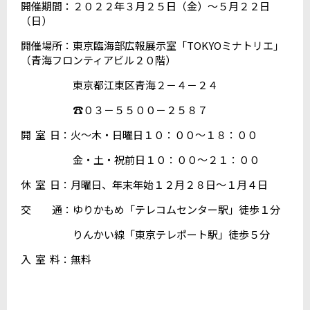
開催期間：２０２２年３月２５日（金）～５月２２日
（日）
開催場所：東京臨海部広報展示室「TOKYOミナトリエ」
（青海フロンティアビル２０階）
東京都江東区青海２－４－２４
☎０３－５５００－２５８７
開 室 日：火～木・日曜日１０：００～１８：００
金・土・祝前日１０：００～２１：００
休 室 日：月曜日、年末年始１２月２８日～１月４日
交 通：ゆりかもめ「テレコムセンター駅」徒歩１分
りんかい線「東京テレポート駅」徒歩５分
入 室 料：無料