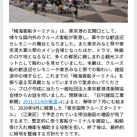
「晴海客船ターミナル」は、東京港の玄関口として、
様々な国内外のクルーズ客船が寄港し、華やかな歓送迎
セレモニーの舞台となりました。また東京みなと祭や東
京湾大華火祭のメイン会場となったほか、ドラマ、映画
のロケ地となるなど、多くの都民に親しまれる観光スポ
ットとして賑わいを見せていました。本展は、クルーズ
船の歓送迎セレモニーや東京みなと祭での賑わい、建設
途中の様子など、これまでの「晴海客船ターミナル」を
振り返る写真展となっていますので是非おいでくださ
い。ブログ作成に当たり一般社団法人東京都港湾振興協
会様からお話を伺いました。閉鎖後は、「日刊建設工業
新聞」
2021/12/6の報道
によると、解体が７月にも始ま
り、2020年9月に開業した「東京国際クルーズターミナ
ル」（江東区）で予定されている停泊施設の増設が完了
するまで、暫定的に使う客船ターミナルを建設し、船舶
受け入れ機能を補助する役割を担い、終了後は、最終的
に緑地を整備する方針だそうです。