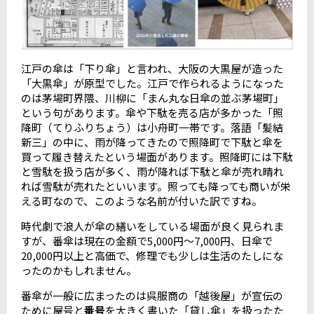
江戸の傘は「下り傘」と言われ、大阪の大黒屋が造った
「大黒傘」が原型でした。江戸で作られるようになった
のは茅場町界隈、川柳に「まん丸な日傘の並ぶ茅場町」
という句があります。傘や下駄を売る店が多かった「照
降町（てりふりちょう）は小舟町一帯です。落語「髪結
新三」の中に、雨が降ってきたので照降町で下駄と傘を
買って履き替えたという場面があります。照降町には下駄
と雪駄を扱う店が多く、雨が降れば下駄と傘が売れ晴れ
れば雪駄が売れたといいます。照っても降っても商いが栄
える町なので、このような名前が付いた訳ですね。
時代劇で浪人が傘の繕いをしている場面が良く見られま
すが、番傘は現在の金額で5,000円～7,000円、日傘で
20,000円以上と高価で、修理でも少しは生活のたしにな
ったのかもしれません。
番傘が一般に広まったのは呉服商の「越後屋」が宣伝の
ために屋号と
番号
を大きく書いた「貸し傘」を扱ったた