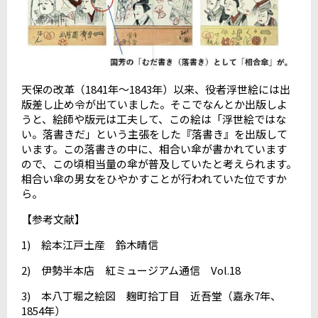
天保の改革（1841年～1843年）以来、役者浮世絵には出
版差し止め令が出ていました。そこでなんとか出版しよ
うと、絵師や版元は工夫して、この絵は「浮世絵ではな
い。落書きだ」という主張をした『落書き』を出版して
います。この落書きの中に、相合い傘が書かれています
ので、この頃相当量の傘が普及していたと考えられます。
相合い傘の男女をひやかすことが行われていた位ですか
ら。
【参考文献】
1) 絵本江戸土産 鈴木晴信
2) 伊勢半本店 紅ミュージアム通信 Vol.18
3) 本八丁堀之絵図 麹町拾丁目 近吾堂（嘉永7年、
1854年）