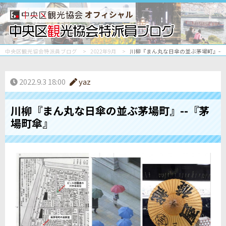
オフィシャル
中央区観光協会特派員ブログ
2022年9月
川柳『まん丸な日傘の並ぶ茅場町』--
2022.9.3 18:00
yaz
川柳『まん丸な日傘の並ぶ茅場町』--『茅
場町傘』