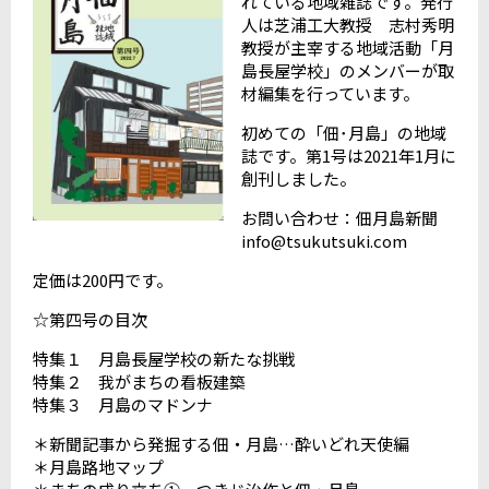
れている地域雑誌です。発行
人は芝浦工大教授 志村秀明
教授が主宰する地域活動「月
島長屋学校」のメンバーが取
材編集を行っています。
初めての「佃･月島」の地域
誌です。第1号は2021年1月に
創刊しました。
お問い合わせ：佃月島新聞
info@tsukutsuki.com
定価は200円です。
☆第四号の目次
特集１ 月島長屋学校の新たな挑戦
特集２ 我がまちの看板建築
特集３ 月島のマドンナ
＊新聞記事から発掘する佃・月島…酔いどれ天使編
＊月島路地マップ