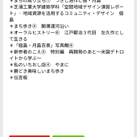
＊まちの成り立ち① つきじ治作と佃・月島
＊芝浦工業大学建築学科「空間地域デザイン演習レポー
ト」…地域資源を活用するコミュニティ・デザイン 佃
島
＊まち歩き④ 朝潮運河沿い
＊オーラルヒストリー⑥ 江戸鍛冶３代目 左久作とし
て生きる
＊「佃島・月島百景」写真館④
＊新参者のこえ④ 特別編 再開発のあと～米国デトロ
イトから学ぶ～
＊私のいちおし店④ やまに
＊勝どき美味しいまち歩き
＊伝言板