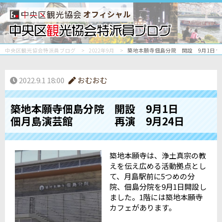
オフィシャル
中央区観光協会特派員ブログ
2022年9月
築地本願寺佃島分院 開設 9月1日
2022.9.1 18:00
おむおむ
築地本願寺佃島分院 開設 9月1日
佃月島演芸館 再演 9月24日
築地本願寺は、浄土真宗の教
えを伝え広める活動拠点とし
て、月島駅前に5つめの分
院、佃島分院を9月1日開設し
ました。1階には築地本願寺
カフェがあります。