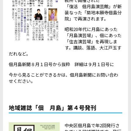
教所で開催された
「復活 佃月島演芸館」が新
装なった「築地本願寺佃島分
院」で再演されます。
昭和20年代に月島にあった
「月島演芸場」、佃にあった
「住吉演芸場」を再現しま
す。講談、落語、大江戸玉す
だれなど。
佃月島新聞８月１日号から抜粋 詳細は９月１日号に
今から見ることができるかは、佃月島新聞にお問い合わ
せください。
地域雑誌「佃 月島」第４号発刊
中央区佃月島で年2回発行さ