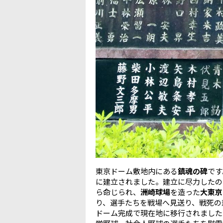
東京ドーム敷地内にある
鎮魂の碑
です
に建立されました。建立に尽力したの
ら命じられ、
洲崎球場
を造った
大東京
り、選手たちを戦場へ見送り、戦死の
ドーム完成で現在地に移行されました