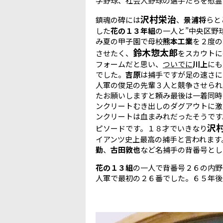
学野球、社会人野球の選手たちを慰霊
沢村栄治
鎮魂の碑には
、
景浦将
らと
した
花の１３年組
の一人と”中央区野
み夏の甲子園で母校
熊本工業
を２度の
鈴木惣太郎
させたく、
をスカウトに
フォームだと思い、
ついでに
川上
にも
でした。
吉原
は捕手ですが足の速さに
人軍の俊足の先輩３人と競争させられ
たお願いしますと頼み最後は一着同時
ンクリートむき出しのダグアウトに激
ンクリートは血まみれだったそうです
沢
ピソードです。１８才でいきなり
イアンツ史上最高の捕手と言われます
勤
、
古田敦也
など名捕手の背番号とし
花の１３組
の一人で背番号２６の内野
人軍で最初の２６番でした。６５年後