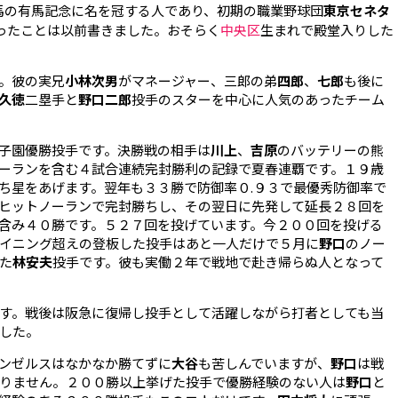
馬の有馬記念に名を冠する人であり、初期の職業野球団
東京セネタ
ったことは以前書きました。おそらく
中央区
生まれで殿堂入りした
。彼の実兄
小林次男
がマネージャー、三郎の弟
四郎
、
七郎
も後に
久徳
二塁手と
野口二郎
投手のスターを中心に人気のあったチーム
子園優勝投手です。決勝戦の相手は
川上
、
吉原
のバッテリーの熊
ーランを含む４試合連続完封勝利の記録で夏春連覇です。１９歳
ち星をあげます。翌年も３３勝で防御率０.９３で最優秀防御率で
ヒットノーランで完封勝ちし、その翌日に先発して延長２８回を
含み４０勝です。５２７回を投げています。今２００回を投げる
イニング超えの登板した投手はあと一人だけで５月に
野口
のノー
た
林安夫
投手です。彼も実働２年で戦地で赴き帰らぬ人となって
す。戦後は阪急に復帰し投手として活躍しながら打者としても当
した。
ンゼルスはなかなか勝てずに
大谷
も苦しんでいますが、
野口
は戦
りません。２００勝以上挙げた投手で優勝経験のない人は
野口
と