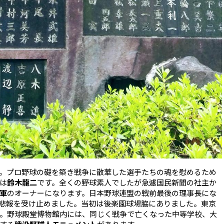
。プロ野球の礎を築き戦争に散華した選手たちの魂を慰めるため
は
鈴木龍二
です。全くの野球素人でしたが急遽国民新聞の社主か
軍
のオーナーになります。日本野球連盟の戦前最後の理事長にな
悲報を受け止めました。当初は後楽園球場脇にありました。東京
。野球殿堂博物館内には、同じく戦争で亡くなった中等学校、大