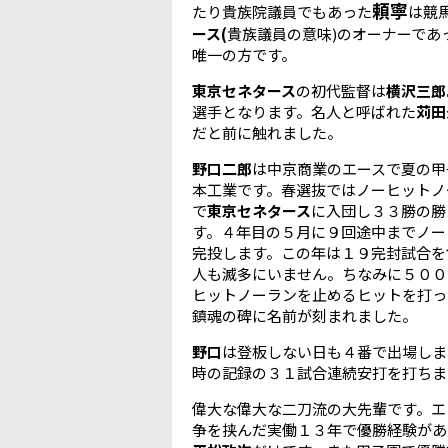
頼寧
たり貴族院議員でもあった
は競
ース(
貴族議員の意味)のオーナーであ
唯一の方です。
東京セネタース
の初代監督は
横沢三郎
選手となります。名人と呼ばれた
苅田
だと前に触れました。
野口二郎
は中京商業のエースで夏の甲
本工業です。春選抜ではノーヒットノ
で
東京セネタース
に入団し３３勝の勝
す。４年目の５月に９回途中までノー
完投します。この年は１９完封試合を
人も滅多にいません。ちなみに５００
ヒットノーランを止めるヒットを打っ
鎮魂の碑に名前が刻まれました。
野口
は登板しない日も４番で出場しま
時の記録の３１試合連続安打を打ちま
偉大な偉大な二刀流の大先輩です。エ
争を挟んだ実働１３年で優勝経験があ