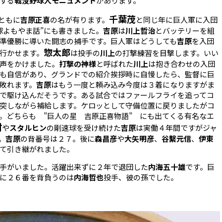
する
戦没野球人モニュメント
があります。
千葉茂
ともに
吉原正喜
の名が有ります。
と同じ年に巨人軍に入団
球よもやま話”にも書きました。
吉原
は
川上哲治
とバッテリーを組
準優勝に導いた闘志の捕手です。巨人軍はどうしても
吉原
を入団
惣太郎
行かせます。
は投手の
川上
の打撃練習を目撃します。いい
声をかけました。
打撃の神様
と呼ばれた
川上
は抱き合わせの入団
も自信があり、グランドでの紹介挨拶時に自慢したら、監督に巨
敗れます。
吉原
はもう一度と頼み込み今度は３着になりますがま
で駆け込んだそうです。ある試合ではファールフライを追ってコ
突しながら補給します。ケロッとして守備位置に戻りましたがコ
。どちらも ”巨人の星 吉原正喜物語” にも出てくる有名なエ
村
や
スタルヒン
の剛速球を受け続けた
吉原
は実働４年間ですがジャ
。
吉原
の背番号は２７。後に
森昌彦
や
大矢明彦
、
谷繫元信
、
伊東
て引き継がれました。
手がいました。活躍出来ずに２年で退団した
内海五十雄
です。巨
に２６番を背負うのは
内海哲也
投手、彼の孫でした。