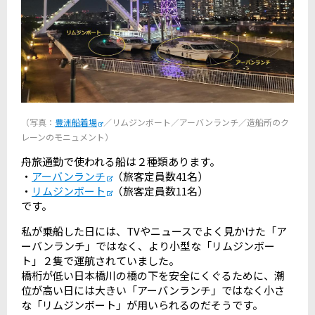
（写真：
豊洲船着場
／リムジンボート／アーバンランチ／造船所のク
レーンのモニュメント）
舟旅通勤で使われる船は２種類あります。
・
アーバンランチ
（旅客定員数41名）
・
リムジンボート
（旅客定員数11名）
です。
私が乗船した日には、TVやニュースでよく見かけた「ア
ーバンランチ」ではなく、より小型な「リムジンボー
ト」２隻で運航されていました。
橋桁が低い日本橋川の橋の下を安全にくぐるために、潮
位が高い日には大きい「アーバンランチ」ではなく小さ
な「リムジンボート」が用いられるのだそうです。