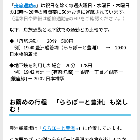
「
舟旅通勤
」は祝日を除く毎週火曜日・水曜日・木曜日
の16時～20時の時間帯に50分おきに運航されています。
（運休日や詳細は
船旅通勤
のHPをご確認ください。）
以下、舟旅通勤と地下鉄での通勤との比較です。
◆「舟旅通勤」 20分 500円
例）19:40 豊洲船着場（ららぽーと豊洲） → 20:00
日本橋船着場
◆地下鉄を利用した場合 20分 178円
例）19:42 豊洲 ー [有楽町線] ー 銀座一丁目／銀座 ー
[銀座線] ー 20:02 日本橋駅
お薦めの行程 「ららぽーと豊洲」も楽し
む！
豊洲船着場は「
ららぽーと豊洲
」に位置しています。
＜お薦めプラン例＞ららぽーと豊洲で夕食を楽しんでか