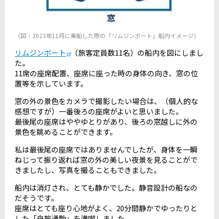
（図：2023年11月に乗船した際の「リムジンボート」船内イメージ）
リムジンボート
（旅客定員数11名）の船内を図にしまし
た。
11席の座席配置、座席に座った時の身体の向き、窓の位
置等を示しています。
窓の外の景色をカメラで撮影したい場合は、（個人的な
感想ですが）一番後ろの座席がよいと思いました。
最後尾の座席はややゆとりがあり、後ろの窓越しに外の
景色を眺めることができます。
私は最後尾の座席ではありませんでしたが、身体を一瞬
ねじって振り返れば窓の外の美しい夜景を見ることがで
きましたし、写真を撮ることもできました。
船内は消灯され、とても静かでした。静音設計の船なの
だそうです。
座席はとても座り心地がよく、20分間静かでゆったりと
した「舟旅通勤」を満喫しました。