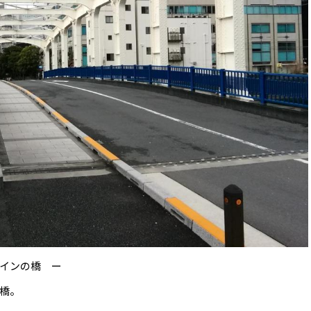
インの橋 ー
橋。