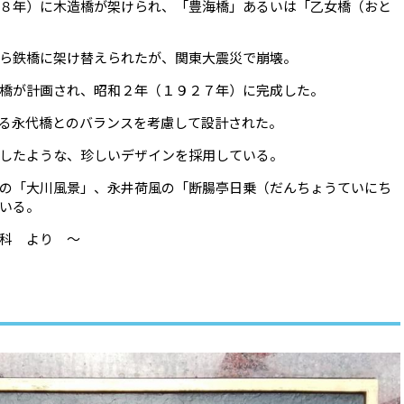
８年）に木造橋が架けられ、「豊海橋」あるいは「乙女橋（おと
ら鉄橋に架け替えられたが、関東大震災で崩壊。
橋が計画され、昭和２年（１９２７年）に完成した。
る永代橋とのバランスを考慮して設計された。
したような、珍しいデザインを採用している。
の「大川風景」、永井荷風の「断腸亭日乗（だんちょうていにち
いる。
科 より ～