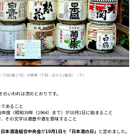
一丁目8番17号）の積樽（下段・左から2番目）（下）
そのいわれは次のとおりです。
ろであること
造年度（昭和39年（1964）まで）
が10月1日に始まること
で、
その文字は酒壺や酒を意味すること
に
日本酒造組合中央会
が
10月1日
を
「日本酒の日」
と定めました。