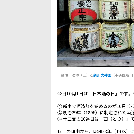
「金陵」酒樽（上）と
新川大神宮
（中央区新川
今日
10月1日
は
「日本酒の日」
です。
① 新米で酒造りを始めるのが10月ご
② 明治29年（1896）に制定された酒
③ 十二支の10番目は「酉（とり）」
以上の理由から、昭和53年（1978）