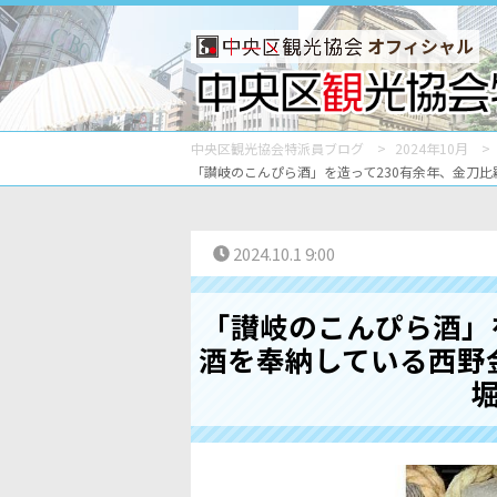
オフィシャル
中央区観光協会特派員ブログ
2024年10月
「讃岐のこんぴら酒」を造って230有余年、金刀
2024.10.1 9:00
「讃岐のこんぴら酒」
酒を奉納している西野