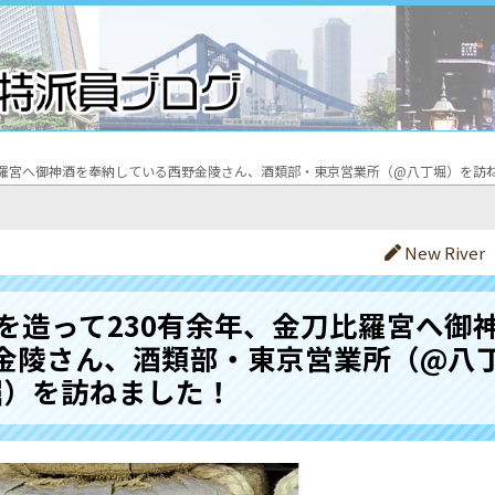
比羅宮へ御神酒を奉納している西野金陵さん、酒類部・東京営業所（@八丁堀）を訪
New River
を造って230有余年、金刀比羅宮へ御
金陵さん、酒類部・東京営業所（@八
堀）を訪ねました！