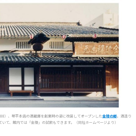
1988）、琴平本店の酒蔵庫を創業時の姿に改装してオープンした
金陵の郷
。酒造り
ていて、館内では「金陵」の試飲もできます。（同社ホームページより）