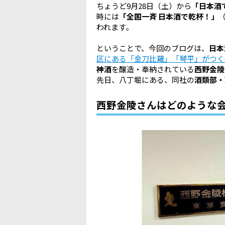
ちょうど9月28日（土）から
「日本酒
時には
「全国一斉 日本酒で乾杯！」
われます。
ということで、今回のブログは、
日本
区にある「金刀比羅」「琴平」がつく
神酒
を醸造・奉納されている
西野金陵
先日、八丁堀にある、同社の
酒類部・
西野金陵さんはどのような