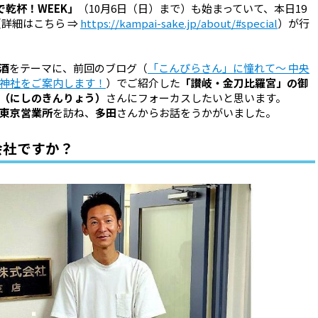
で乾杯！WEEK」
（10月6日（日）まで）も始まっていて、本日19
（詳細はこちら ⇒
https://kampai-sake.jp/about/#special
）
が行
酒
をテーマに、
前回のブログ（
「こんぴらさん」に憧れて～ 中央
神社をご案内します！
）でご紹介した
「讃岐・
金刀比羅宮」の御
（にしのきんりょう）
さんにフォーカスしたいと思います。
東京営業所
を訪ね、
多田
さんからお話をうかがいました。
会社ですか？