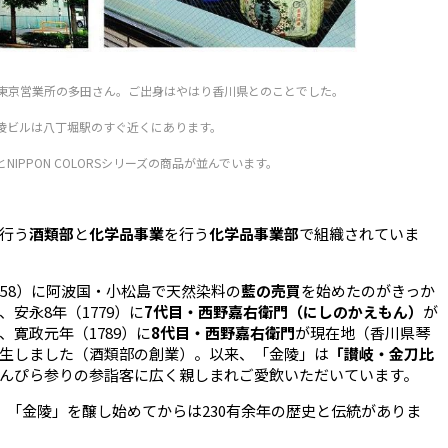
東京営業所の多田さん。ご出身はやはり香川県とのことでした。
陵ビルは八丁堀駅のすぐ近くにあります。
IPPON COLORSシリーズの商品が並んでいます。
行う
酒類部
と
化学品事業
を行う
化学品事業部
で
組織されていま
58）に阿波国・小松島で天然染料の
藍の売買
を始めたのがきっか
安永8年（1779）に
7代目・西野嘉右衛門（にしのかえもん）
が
寛政元年（1789）に
8代目・西野嘉右衛門
が現在地（香川県琴
生しました（酒類部の創業）。以来、「金陵」は
「讃岐・金刀比
んぴら参りの参詣客に広
く親しまれご愛飲いただいています。
、「金陵」を醸し始めてからは230有余年の歴史と伝統がありま