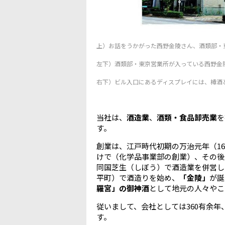
上）お話をうかがった西野金陵さん
、酒類部・
左下）酒類部・東京営業所が入っている西野金
右下）ビル入口にあるディスプレイには、樽酒とN
当社は、
酒造業
、
酒類・食品卸売業
を
す。
創業は、江戸時代初期の万治元年（16
けで（化学品事業部の創業）、その後、
同国芝生（しぼう）で酒造業を併営し、
平町）で酒造りを始め、
「金陵」
が誕
羅宮」の御神酒
として地元の人々やこ
従いまして、会社としては360有余年
す。