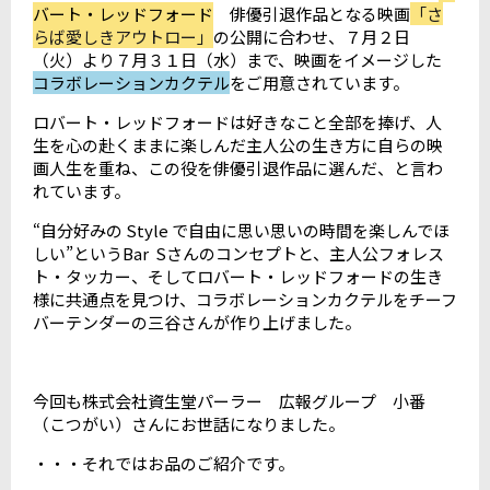
バート・レッドフォード
俳優引退作品となる映画
「さ
らば愛しきアウトロー」
の公開に合わせ、７月２日
（火）より７月３１日（水）まで、映画をイメージした
コラボレーションカクテル
をご用意されています。
ロバート・レッドフォードは好きなこと全部を捧げ、人
生を心の赴くままに楽しんだ主人公の生き方に自らの映
画人生を重ね、この役を俳優引退作品に選んだ、と言わ
れています。
“自分好みの Style で自由に思い思いの時間を楽しんでほ
しい”というBar Sさんのコンセプトと、主人公フォレス
ト・タッカー、そしてロバート・レッドフォードの生き
様に共通点を見つけ、コラボレーションカクテルをチーフ
バーテンダーの三谷さんが作り上げました。
今回も株式会社資生堂パーラー 広報グループ 小番
（こつがい）さんにお世話になりました。
・・・それではお品のご紹介です。