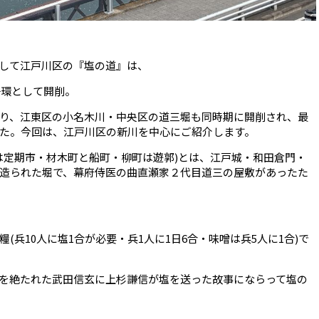
して江戸川区の『塩の道』は、
一環として開削。
り、江東区の小名木川・中央区の道三堀も同時期に開削され、最
た。今回は、江戸川区の新川を中心にご紹介します。
は定期市・材木町と船町・柳町は遊郭)とは、江戸城・和田倉門・
造られた堀で、幕府侍医の曲直瀬家２代目道三の屋敷があったた
(兵10人に塩1合が必要・兵1人に1日6合・味噌は兵5人に1合)で
を絶たれた武田信玄に上杉謙信が塩を送った故事にならって塩の