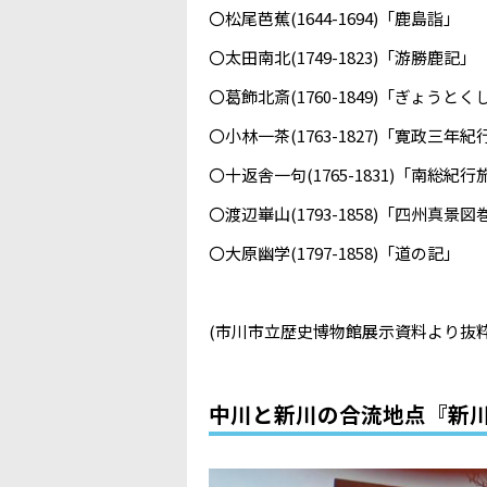
〇松尾芭蕉(1644-1694)「鹿島詣」
〇太田南北(1749-1823)「游勝鹿記」
〇葛飾北斎(1760-1849)「ぎょ
〇小林一茶(1763-1827)「寛政三年紀
〇十返舎一句(1765-1831)「南総紀
〇渡辺崋山(1793-1858)「四州真景図
〇大原幽学(1797-1858)「道の記」
(市川市立歴史博物館展示資料より抜粋
中川と新川の合流地点『新