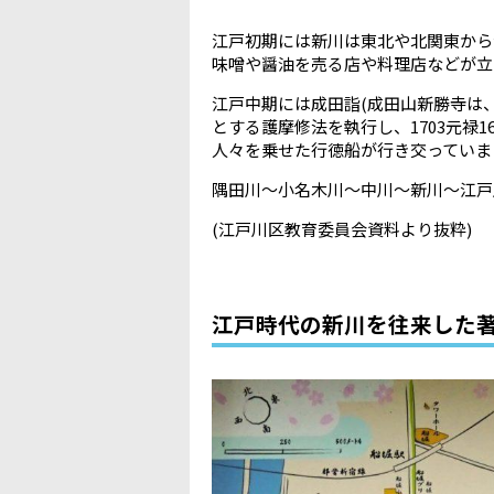
江戸初期には新川は東北や北関東から
味噌や醤油を売る店や料理店などが立
江戸中期には成田詣(成田山新勝寺は
とする護摩修法を執行し、1703元禄
人々を乗せた行徳船が行き交っていま
隅田川～小名木川～中川～新川～江戸
(江戸川区教育委員会資料より抜粋)
江戸時代の新川を往来した