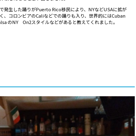
した踊りがPuerto Rico移民により、NYなどUSAに拡が
、コロンビアのCaliなどでの踊りも入り、世界的にはCuban
US Salsa のNY On2スタイルなどがあると教えてくれました。