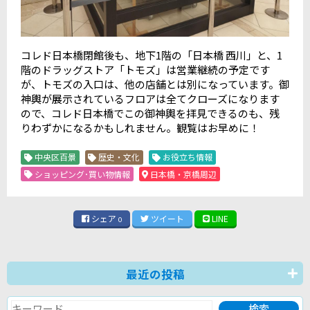
コレド日本橋閉館後も、地下
1
階の「日本橋 西川」と、
1
階のドラッグストア「トモズ」は営業継続の予定です
が、トモズの入口は、他の店舗とは別になっています。御
神輿が展示されているフロアは全てクローズになります
ので、コレド日本橋でこの御神輿を拝見できるのも、残
りわずかになるかもしれません。観覧はお早めに！
中央区百景
歴史・文化
お役立ち情報
ショッピング･買い物情報
日本橋・京橋周辺
シェア
ツイート
LINE
0
最近の投稿