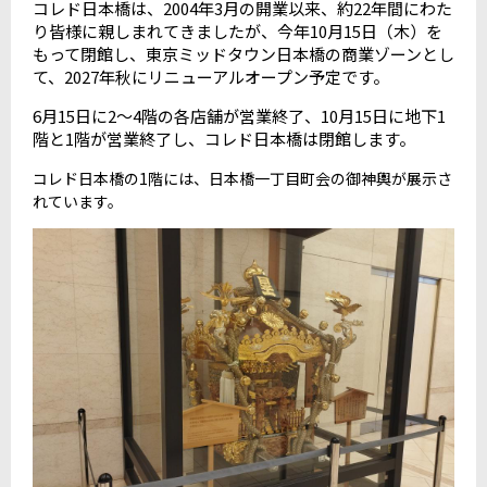
コレド日本橋は、
2004
年
3
月の開業以来、約
22
年間にわた
り皆様に親しまれてきましたが、今年
10
月
15
日（木）を
もって閉館し、東京ミッドタウン日本橋の商業ゾーンとし
て、
2027
年秋にリニューアルオープン予定です。
6
月
15
日に
2
〜
4
階の各店舗が営業終了、
10
月
15
日に地下
1
階と
1
階が営業終了し、コレド日本橋は閉館します。
コレド日本橋の
1
階には、日本橋一丁目町会の御神輿が展示さ
れています。