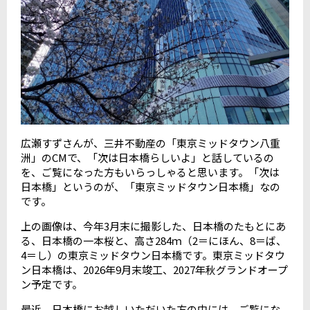
広瀬すずさんが、三井不動産の「東京ミッドタウン八重
洲」の
CM
で、「次は日本橋らしいよ」と話しているの
を、ご覧になった方もいらっしゃると思います。「次は
日本橋」というのが、「東京ミッドタウン日本橋」なの
です。
上の画像は、今年
3
月末に撮影した、日本橋のたもとにあ
る、日本橋の一本桜と、高さ
284
ｍ（
2
＝にほん、
8
＝ば、
4
＝し）の東京ミッドタウン日本橋です。東京ミッドタウ
ン日本橋は、
2026
年
9
月末竣工、
2027
年秋グランドオープ
ン予定です。
最近、日本橋にお越しいただいた方の中には、ご覧にな