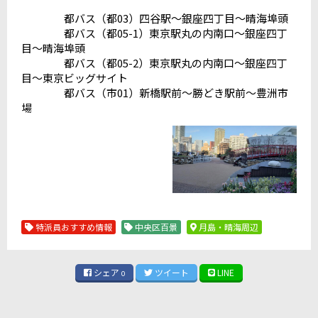
都バス（都03）四谷駅～銀座四丁目～晴海埠頭
都バス（都05-1）東京駅丸の内南口～銀座四丁
目～晴海埠頭
都バス（都05-2）東京駅丸の内南口～銀座四丁
目～東京ビッグサイト
都バス（市01）新橋駅前～勝どき駅前～豊洲市
場
特派員おすすめ情報
中央区百景
月島・晴海周辺
シェア
ツイート
LINE
0