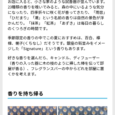
お店に入ると、小さな家のような試香器が並んでいます。
23種類の香りを嗅いでみると、森の中にいるような気分
になったり、四季折々に咲く花が香ってきたり、「雨音」
「ひだまり」「潮」という名前の香りは自然の景色が浮
かんだり。「抹茶」「紅茶」「あずき」は毎日の暮らし
のくつろぎの時間です。
季節限定の香りの中でこの夏におすすめは、百合、檸
檬、梔子(くちなし）だそうです。銀座の街並みをイメー
ジした「Signature」という香りもあります。
好きな香りを選んだら、キャンドル、ディフューザー
（香りの入った器に木の枝のように挿した棒を伝って部
屋が香る）、フレグランスバーの中からどれを部屋に置
くかを考えます。
香りを持ち帰る