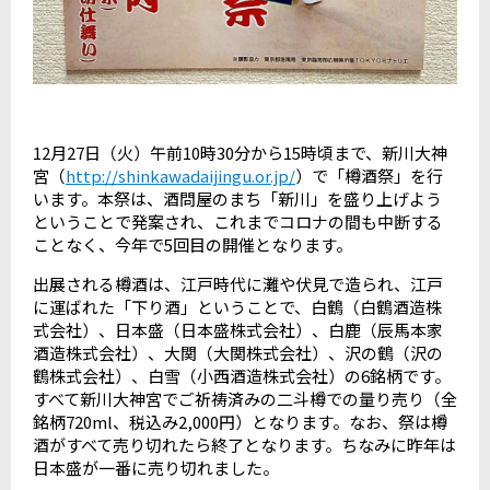
12月27日（火）午前10時30分から15時頃まで、新川大神
宮（
http://shinkawadaijingu.or.jp/
）で「樽酒祭」を行
います。本祭は、酒問屋のまち「新川」を盛り上げよう
ということで発案され、これまでコロナの間も中断する
ことなく、今年で5回目の開催となります。
出展される樽酒は、江戸時代に灘や伏見で造られ、江戸
に運ばれた「下り酒」ということで、白鶴（白鶴酒造株
式会社）、日本盛（日本盛株式会社）、白鹿（辰馬本家
酒造株式会社）、大関（大関株式会社）、沢の鶴（沢の
鶴株式会社）、白雪（小西酒造株式会社）の6銘柄です。
すべて新川大神宮でご祈祷済みの二斗樽での量り売り（全
銘柄720ml、税込み2,000円）となります。なお、祭は樽
酒がすべて売り切れたら終了となります。ちなみに昨年は
日本盛が一番に売り切れました。