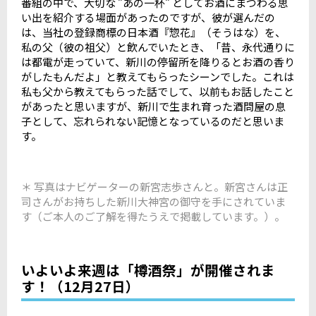
番組の中で、大切な ”あの一杯” としてお酒にまつわる思
い出を紹介する場面があったのですが、彼が選んだの
は、当社の登録商標の日本酒『惣花』（そうはな）を、
私の父（彼の祖父）と飲んでいたとき、「昔、永代通りに
は都電が走っていて、新川の停留所を降りるとお酒の香り
がしたもんだよ」と教えてもらったシーンでした。これは
私も父から教えてもらった話でして、以前もお話したこと
があったと思いますが、新川で生まれ育った酒問屋の息
子として、忘れられない記憶となっているのだと思いま
す。
＊ 写真はナビゲーターの新宮志歩さんと。新宮さんは正
司さんがお持ちした新川大神宮の御守を手にされていま
す（ご本人のご了解を得たうえで掲載しています。）。
いよいよ来週は「樽酒祭」が開催されま
す！（12月27日）