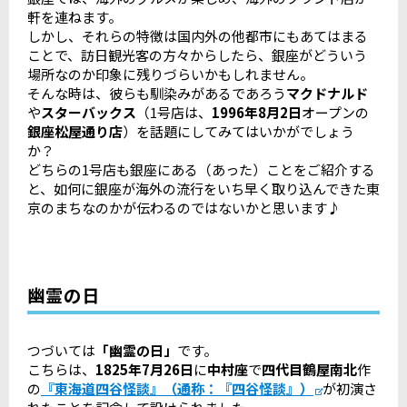
軒を連ねます。
しかし、それらの特徴は国内外の他都市にもあてはまる
ことで、訪日観光客の方々からしたら、銀座がどういう
場所なのか印象に残りづらいかもしれません。
そんな時は、彼らも馴染みがあるであろう
マクドナルド
や
スターバックス
（1号店は、
1996年8月2日
オープンの
銀座松屋通り店
）を話題にしてみてはいかがでしょう
か？
どちらの1号店も銀座にある（あった）ことをご紹介する
と、如何に銀座が海外の流行をいち早く取り込んできた東
京のまちなのかが伝わるのではないかと思います♪
幽霊の日
つづいては
「幽霊の日」
です。
こちらは、
1825年7月26日
に
中村座
で
四代目鶴屋南北
作
の
『東海道四谷怪談』（通称：『四谷怪談』）
が初演さ