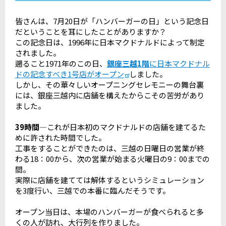
皆さんは、7月20日が「ハンバーガーの日」という記念日
だということを耳にしたことがありますか？
この記念日は、1996年に日本マクドナルドによって制定
されました。
遡ること1971年のこの日、
銀座三越1階
に日本マクドナル
ドの記念すべき1号店がオープン
しました。
しかし、その華々しいオープニングセレモニーの舞台裏
には、銀座三越内に店舗を構えたからこその苦労があり
ました。
39時間
―これが日本初のマクドナルドの店舗を建てるた
めに許された時間でした。
工事をすることができたのは、三越の日曜日の営業が終
わる18：00から、次の営業が始まる火曜日の9：00までの
間。
実際に店舗を建てては解体するというシミュレーション
を3度行い、三越での本番に臨んだそうです。
オープン当日は、本場のハンバーガーが食べられると多
くの人が訪れ、大行列を作りました。