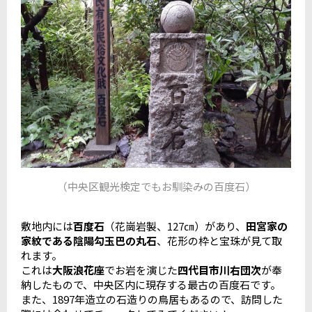
（中央区観光検定でもお馴染みの百度石）
敷地内には
百度石
（花崗岩製、127㎝）があり、
田宮家の
家紋である陰陽勾玉巴の丸石
、花形の枠と宝珠が見て取
れます。
これは
大阪浪花座
でお岩を演じた
四代目市川右団次
が奉
納したもので、中央区内に現存する最古の百度石です。
また、1897年造立の石造りの鳥居もあるので、訪問した