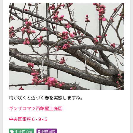
梅が咲くと近づく春を実感しますね。
ギンザコマツ西館屋上庭園
中央区銀座６-９-５
中央区百景
銀座周辺