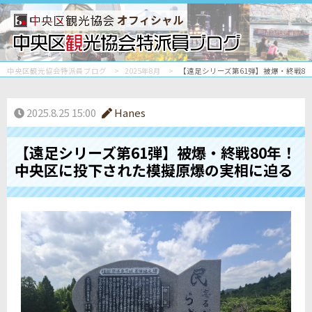
オフィシャル
中央区観光協会特派員ブログ
2025年8月
【遠足シリーズ第61弾】被爆・終戦8
2025.8.25 15:00
Hanes
【遠足シリーズ第61弾】被爆・終戦80年！
中央区に投下された模擬原爆の実相に迫る