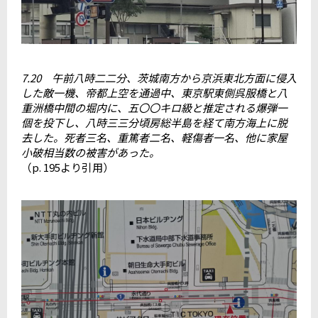
7.20 午前八時二二分、茨城南方から京浜東北方面に侵入
した敵一機、帝都上空を通過中、東京駅東側呉服橋と八
重洲橋中間の堀内に、五〇〇キロ級と推定される爆弾一
個を投下し、八時三三分頃房総半島を経て南方海上に脱
去した。死者三名、重篤者二名、軽傷者一名、他に家屋
小破相当数の被害があった。
（p. 195より引用）