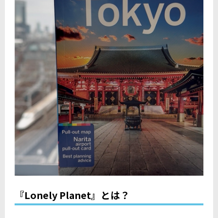
『Lonely Planet』とは？