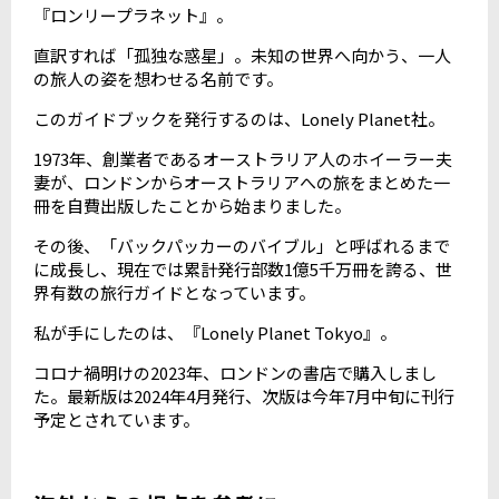
『ロンリープラネット』。
直訳すれば「孤独な惑星」。未知の世界へ向かう、一人
の旅人の姿を想わせる名前です。
このガイドブックを発行するのは、Lonely Planet社。
1973年、創業者であるオーストラリア人のホイーラー夫
妻が、ロンドンからオーストラリアへの旅をまとめた一
冊を自費出版したことから始まりました。
その後、「バックパッカーのバイブル」と呼ばれるまで
に成長し、現在では累計発行部数
1
億
5
千万冊を誇る、世
界有数の旅行ガイドとなっています。
私が手にしたのは、『Lonely Planet Tokyo』。
コロナ禍明けの2023年、ロンドンの書店で購入しまし
た。最新版は
2024
年
4
月発行、次版は今年
7
月中旬に刊行
予定とされています。