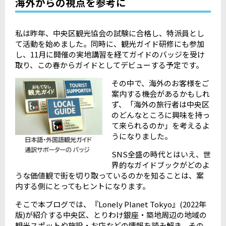
海外からの視点を参考に
私は昨年、中央区観光協会の試験に合格し、特派員とし
て活動を始めました。同時に、観光ガイド研修にも参加
し、
11
月に開催の実地講習を経てガイドのバッジを受け
取り、この春からガイドとしてデビューする予定です。
その中で、海外のお客様をご
案内する機会があるかもしれ
ず、「海外の旅行者は中央区
のどんなところに興味を持っ
て来られるのか」を考えるよ
うになりました。
SNS全盛の時代とはいえ、世
界的なガイドブックがどのよ
うな価値観で街を切り取っているのかを知ることは、案
内する側にとってもヒントになります。
そこで本ブログでは、『
Lonely Planet Tokyo
』(2022年
版)が紹介する中央区、とりわけ銀座・築地周辺の地域の
観光スポットや施設・お店などの情報を読み解き、その