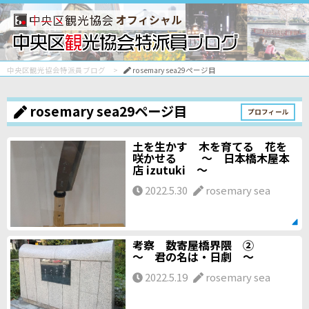
オフィシャル
中央区観光協会特派員ブログ
rosemary sea29ページ目
rosemary sea29ページ目
プロフィール
土を生かす 木を育てる 花を
咲かせる ～ 日本橋木屋本
店 izutuki ～
2022.5.30
rosemary sea
考察 数寄屋橋界隈 ②
～ 君の名は・日劇 ～
2022.5.19
rosemary sea