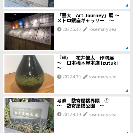
「藝大 Art Journey」展 ～
メトロ銀座ギャラリー ～
2022.5.10
rosemary sea
『種』 花井健太 作陶展
～ 日本橋木屋本店 izutuki
～
2022.4.30
rosemary sea
考察 数寄屋橋界隈 ①
～ 数寄屋橋公園 ～
2022.4.19
rosemary sea