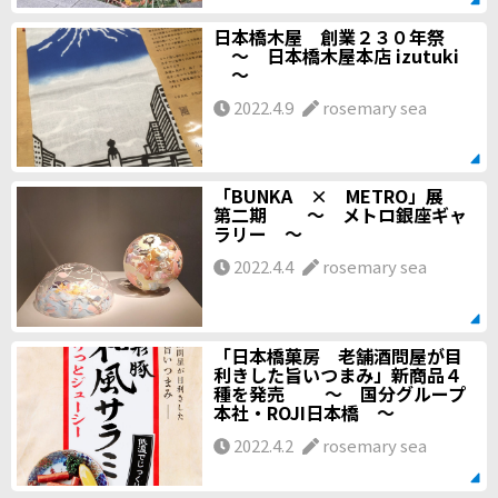
日本橋木屋 創業２３０年祭
～ 日本橋木屋本店 izutuki
～
2022.4.9
rosemary sea
「BUNKA × METRO」展
第二期 ～ メトロ銀座ギャ
ラリー ～
2022.4.4
rosemary sea
「日本橋菓房 老舗酒問屋が目
利きした旨いつまみ」新商品４
種を発売 ～ 国分グループ
本社・ROJI日本橋 ～
2022.4.2
rosemary sea