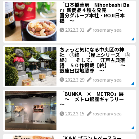
「日本橋菓房 Nihonbashi Ba
r」新商品４種を発売 ～
国分グループ本社・ROJI日本
橋 ～
2022.3.31
rosemary sea
ちょっと気になる中央区の神
社 ⑬終 【屋上シリーズ ③
終】 そして、 江戸古典落
語 ５０作掲載【終】 ～
銀座出世地蔵尊 ～
2022.3.29
rosemary sea
「BUNKA × METRO」展
～ メトロ銀座ギャラリー
～
2022.3.15
rosemary sea
「K＆K プラントベースミー