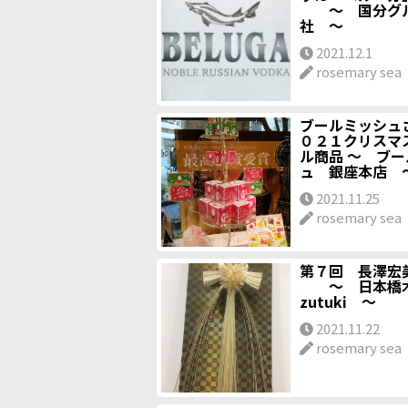
～ 国分グル
社 ～
2021.12.1
rosemary sea
ブールミッシュ
０２１クリスマ
ル商品 ～ ブ
ュ 銀座本店 
2021.11.25
rosemary sea
第７回 長澤宏
～ 日本橋木屋
zutuki ～
2021.11.22
rosemary sea