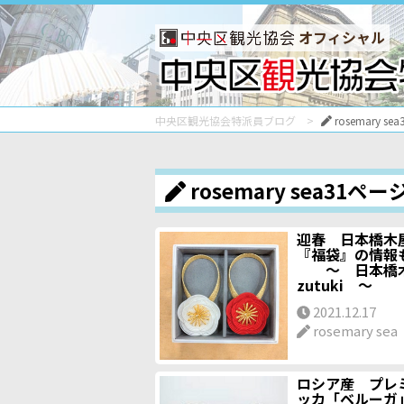
オフィシャル
中央区観光協会特派員ブログ
rosemary s
rosemary sea31ペー
迎春 日本橋木
『福袋』の情報
～ 日本橋木屋
zutuki ～
2021.12.17
rosemary sea
ロシア産 プレ
ッカ「ベルーガ