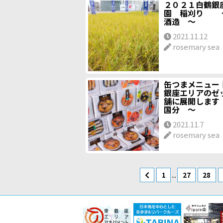
２０２１白鶴銀
園 稲刈り 
酒造 ～
2021.11.12
rosemary sea
缶つまメニュー
銀座エリアのゼ
舗に展開し
国分 ～
2021.11.7
rosemary sea
...
1
27
28