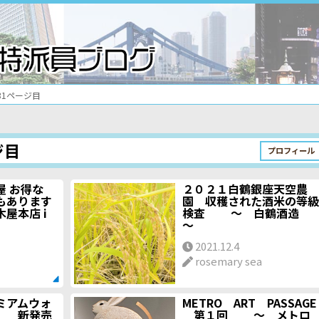
ea31ページ目
ジ目
プロフィール
屋 お得な
２０２１白鶴銀座天空農
もあります
園 収穫された酒米の等級
本店 i
検査 ～ 白鶴酒造
～
2021.12.4
rosemary sea
ミアムウォ
METRO ART PASSAGE
」 新発売
第１回 ～ メトロ