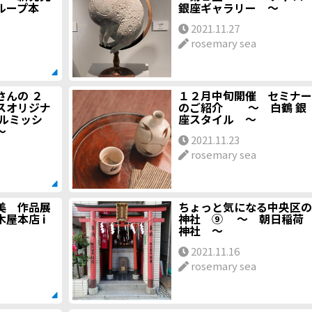
ープ本
銀座ギャラリー ～
2021.11.27
rosemary sea
さんの ２
１２月中旬開催 セミナー
スオリジナ
のご紹介 ～ 白鶴 銀
ールミッシ
座スタイル ～
～
2021.11.23
rosemary sea
美 作品展
ちょっと気になる中央区の
本店 i
神社 ⑨ ～ 朝日稲荷
神社 ～
2021.11.16
rosemary sea