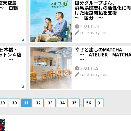
座天空農
国分グループさん、
～ 白鶴
群馬県嬬恋村の活性化に向
けた販路開拓を支援
～ 国分 ～
2021.11.10
rosemary sea
 日本橋・
幸せと癒しのMATCHA
ットン４店
～ ATELIER MATCH
ます ～
～
2021.11.5
rosemary sea
...
29
30
31
32
33
34
35
56