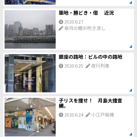
築地・勝どき・佃 近況
2020.6.27
皐月の鯉の吹き流し
銀座の路地：ビルの中の路地
2020.6.25
夜行列車
子リスを捜せ！ 月島大捜査
網。
2020.6.24
小江戸板橋