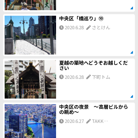
中央区「橋巡り」⑩
2020.6.28
さとけん
夏越の築地へどうぞお越しくだ
さい
2020.6.28
下町トム
中央区の夜景 〜高層ビルから
の眺め〜
2020.6.27
TAKK…