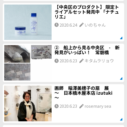
【中央区のプロダクト】 限定ト
ライアルセット発売中 「ナチュ
リエ」
2020.6.24
いのちゃん
② 船上から見る中央区 - 新
発見がいっぱい！ 常磐橋
2020.6.23
キタムラリョウ
画師 稲澤美穂子の扇 展
～ 日本橋木屋本店 izutuki
～
2020.6.23
rosemary sea