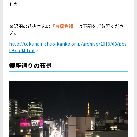
した。
※隅田の花火さんの
「京橋物語」
は下記をご参照くださ
い。
http://tokuhain.chuo-kanko.or.jp/archive/2019/03/pos
t-6174.html
銀座通りの夜景