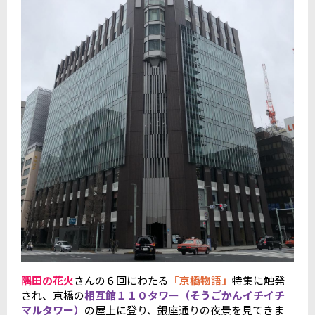
隅田の花火
さんの６回にわたる
「
京橋物語」
特集に触発
され、京橋の
相互館１１０タワー（そうごかんイチイチ
マルタワー）
の屋上に登り、銀座通りの夜景を見てきま