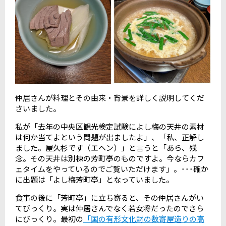
仲居さんが料理とその由来・背景を詳しく説明してくだ
さいました。
私が「去年の中央区観光検定試験によし梅の天井の素材
は何か当てよという問題が出ましたよ」、「私、正解し
ました。屋久杉です（エヘン）」と言うと「あら、残
念。その天井は別棟の芳町亭のものですよ。今ならカフ
ェタイムをやっているのでご覧いただけます」。･･･確か
に出題は「よし梅芳町亭」となっていました。
食事の後に「芳町亭」に立ち寄ると、その仲居さんがい
てびっくり。実は仲居さんでなく若女将だったのでさら
にびっくり。最初の
「国の有形文化財の数寄屋造りの高