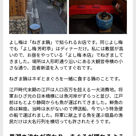
よし梅は「ねぎま鍋」で知られるお店です。同じよし梅
でも「よし梅 芳町亭」はディナーだけ。私には敷居が高
いので、お昼をやっている「よし梅 本店」でねぎまして
きました。場所は人形町通り沿いにある大観音寺横の小
さな通り、芸者新道を入ってすぐ右です。
ねぎま鍋はネギとまぐろを一緒に食する鍋のことです。
江戸時代末期の江戸は人口百万を超える一大消費地。将
軍おひざ元の日本橋横には魚河岸がずらっと並び、江戸
前はもとより静岡からも魚が運ばれてきました。鮮魚の
命は鮮度。当時は氷がないので押送船、今でいう特急便
の船で運ばれました。将軍に献上する魚を運ぶ佃島の漁
民だけは大名行列を横切っても許されたそうです。