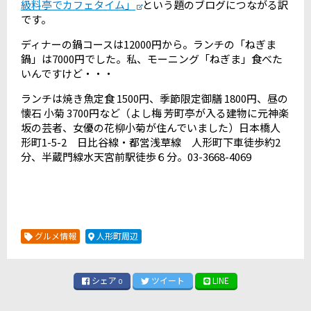
級料亭でカフェタイム」
という題のブログにつながる訳
です。
ディナーの鍋コースは12000円から。ランチの「ねぎま
鍋」は7000円でした。私、モーニング「ねぎま」食べた
いんですけど・・・
ランチは焼き魚定食 1500円、季節限定御膳 1800円、昼の
懐石 小菊 3700円など（よし梅 芳町亭が入る建物に元神楽
坂の芸者、女優の花柳小菊が住んでいました）日本橋人
形町1-5-2 日比谷線・都営浅草線 人形町下車徒歩約2
分、半蔵門線水天宮前駅徒歩６分。03-3668-4069
グルメ情報
人形町周辺
シェア
ツイート
LINE
0