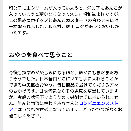
和菓子に生クリームが入っていようと、洋菓子にあんこが
入っていようと驚かなくなって久しい昭和生まれですが、
この
黒みつホイップ
と
あんこカスタード
の合わせ技には
一本取られました。和素材万歳！ コクがあっておいしか
ったです。
おやつを食べて思うこと
今後も探すのが楽しみになるほど、ほかにもまだまだあ
りそうでした。日本全国どこにいても手に入れることが
できる
中央区のおやつ
。毎日商品を届けてくださる方々
のおかげです。日頃何気なくその恩恵を享受しています
が、今般の状況下であらためて感謝せずにはいられませ
ん。生産と物流に携わるみなさんと
コンビニエンススト
ア
にはいつもお世話になっています。どうかつつがなくお
過ごしください。