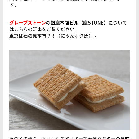
す。
グレープストーン
の
銀座本店ビル（
座STONE
）
について
はこちらの記事をご覧ください。
東京は石の見本市？！
（にゃんボク氏）
その名の通り、香ばしくてミルキーで芳醇なバターの風味