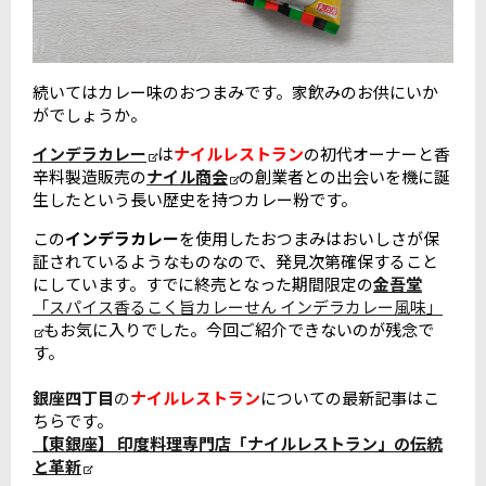
続いてはカレー味のおつまみです。家飲みのお供にいか
がでしょうか。
インデラカレー
は
ナイルレストラン
の初代オーナーと香
辛料製造販売の
ナイル商会
の創業者との出会いを機に誕
生したという長い歴史を持つカレー粉です。
この
インデラカレー
を使用したおつまみはおいしさが保
証されているようなものなので、発見次第確保すること
にしています。すでに終売となった期間限定の
金吾堂
「スパイス香るこく旨カレーせん インデラカレー風味」
もお気に入りでした。今回ご紹介できないのが残念で
す。
銀座四丁目
の
ナイルレストラン
についての最新記事はこ
ちらです。
【東銀座】 印度料理専門店「ナイルレストラン」の伝統
と革新