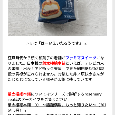
トリは
「はーいえいたろうです」
。
江戸時代
から続く和菓子の老舗が
ファミマスイーツ
にな
りました。
日本橋
の
榮太樓總本鋪
といえば、テレビ東京
の番組「出没！アド街ック天国」で見た細田安兵衛相談
役の貫禄が忘れられません。対談した井ノ原快彦さんが
たじたじになっている様子が印象に残っています。
榮太樓總本鋪
については
シリーズで詳解するrosemary
sea氏のアーカイブをご覧ください。
榮太樓總本鋪 ① ～話題満載、もっと知りたい～
（201
6年5月）