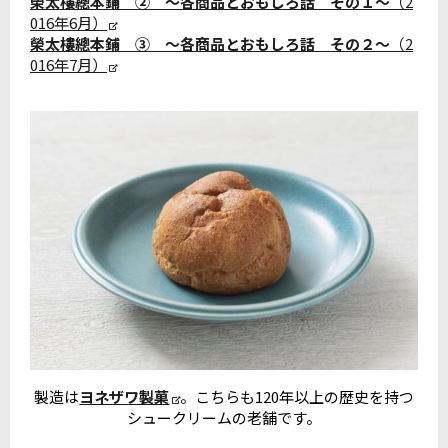
榮太樓總本鋪 ② ～各商品とおもしろ話 その１～
（2
016年6月）
榮太樓總本鋪 ③ ～各商品とおもしろ話 その２～
（2
016年7月）
製造は
ヨネザワ製菓
。こちらも120年以上の歴史を持つ
シュークリームの老舗です。