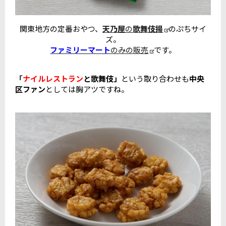
関東地方の定番おやつ、
天乃屋
の
歌舞伎揚
のぷちサイ
ズ。
ファミリーマート
のみの販売
です。
「
ナイルレストラン
と歌舞伎」
という取り合わせも
中央
区ファン
としては胸アツですね。