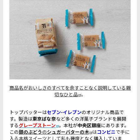
商品名がおいしさのすべてを余すことなく説明している親
切なひと品
。
トップバッターは
セブン-イレブン
のオリジナル商品で
す。製造は
東京ばな奈
など多くの洋菓子ブランドを展開
する
グレープストーン
。本社が
中央区銀座
にあります。
この
銀のぶどう
の
シュガーバターの木
は
コンビニ
で手に
入る本格スイーツとして私も
幾度となく購入していま