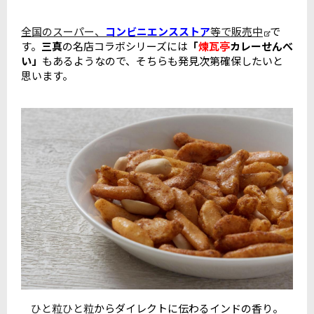
全国のスーパー、
コンビニエンスストア
等で販売中
で
す。
三真
の名店コラボシリーズには
「
煉瓦亭
カレーせんべ
い」
もあるようなので、そちらも発見次第確保したいと
思います。
ひと粒ひと粒
からダイレクトに伝わるインドの香り。