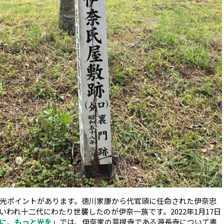
光ポイントがあります。徳川家康から代官頭に任命された伊奈忠
われ十二代にわたり世襲したのが伊奈一族です。2022年1月17日
に、もっと光を
」では、伊奈家の菩提寺である源長寺について書