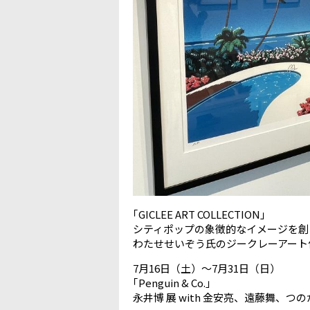
｢GICLEE ART COLLECTION」
シティポップの象徴的なイメージを創
わたせせいぞう氏のジークレーアート
7月16日（土）～7月31日（日）
｢Penguin & Co.」
永井博 展 with 金安亮、遠藤舞、つ