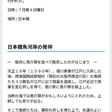
行われた。
日時 / ７月第４日曜日
場所 / 日本橋
日本橋魚河岸の発祥
ー 板舟に魚介類を並べて販売したのがはじまり ー
天正１８年（１５９０年）、徳川家康が江戸に入府した
後、摂津国西成郡佃村（現在の大阪市西淀川区）の漁師
たち３０数名が江戸に出て佃島を造成し、江戸近辺で漁
業を営む許しを得て、徳川家に魚介類を献上した。
当時の海では魚介類がおもしろいようにとれたため、上
納しても余りが出る。
そこで漁師たちは、幕府の許しを得た上で、水運のよい