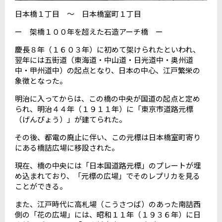
日本橋１丁目 ～ 日本橋室町１丁目
ー 架橋１００年を超えた石造アーチ橋 ー
慶長８年（１６０３年）に初めて架けられたといわれ、
翌年には五街道（東海道・中山道・日光道中・奥州道
中・甲州道中）の起点となり、日本の中心、江戸繁栄の
象徴となった。
明治に入ってからは、この橋の中央が国道の起点と定め
られ、明治４４年（１９１１年）に「東京市道路元標
（げんぴょう）」が建てられた。
その後、都電の廃止に伴い、この元標は日本橋室町寄り
にある橋詰広場に移設された。
現在、橋の中央には「日本国道路元標」のプレートが埋
め込まれており、「元標の広場」でそのレプリカを見る
ことができる。
また、江戸時代に高札場（こうさつば）のあった南詰西
側の「花の広場」には、昭和１１年（１９３６年）に日