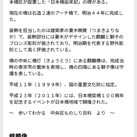
本橋区が設置した「日本橋由来記」の碑がある。
現在の橋は石造２連のアーチ橋で、明治４４年に完成し
た。
装飾を担当したのは建築家の妻木頼黄（つまきよりな
か）で、装飾部分には妻木がデザインした麒麟と獅子の
ブロンズ彫刻が施されており、明治期を代表する野外彫
刻として高く評価されている。
橋の中央に橋灯（きょうとう）にある麒麟像は、完成当
時の東京市の繁栄を表現し、橋の四隅にある獅子像は守
護を表している。
平成１１年（１９９９年）、国の重要文化財に指定。
平成２３年（２０１１年）には、日本橋架橋１００周年
を記念するイベントが日本橋地域で開催された。
～ 歩いてわかる 中央区ものしり百科 より ～
麒麟像