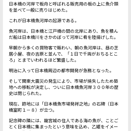
日本橋の河岸で板舟と呼ばれる販売用の板の上に魚介類
を並べて一般に売りはじめた。
これが日本橋魚河岸の起源である。
魚河岸は、日本橋と江戸橋の間の北岸にあり、魚を積ん
だ船は日本橋川をさかのぼって河岸に肴を陸揚げした。
早朝から多くの買物客で賑わい、朝の魚河岸は、昼の芝
居小屋、夜の吉原と並んで、「１日で千両がおちるとこ
ろ」とまでいわれるほど繁盛した。
明治に入って日本橋周辺の都市開発が急務となった。
そして関東大震災の発生により、市場が焼失したため築
地への移転が決定し、ついに日本橋魚河岸３００年の歴
史は閉じられた。
現在、跡地には「日本橋魚市場発祥之地」の石碑（日本
橋室町１－８）が立つ。
記念碑の隣には、龍宮城の住人である海の魚が、ことご
とく日本橋に集まったという意味を込め、乙姫をイメー