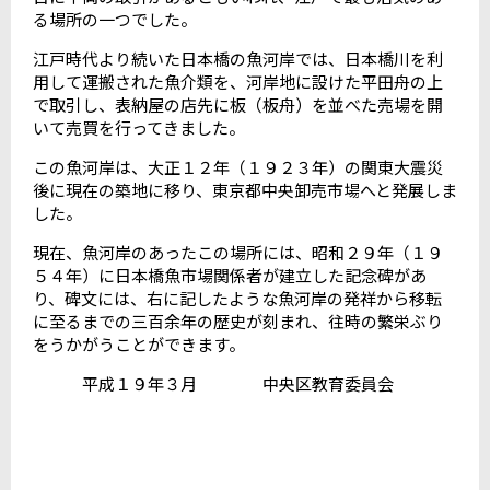
る場所の一つでした。
江戸時代より続いた日本橋の魚河岸では、日本橋川を利
用して運搬された魚介類を、河岸地に設けた平田舟の上
で取引し、表納屋の店先に板（板舟）を並べた売場を開
いて売買を行ってきました。
この魚河岸は、大正１２年（１９２３年）の関東大震災
後に現在の築地に移り、東京都中央卸売市場へと発展しま
した。
現在、魚河岸のあったこの場所には、昭和２９年（１９
５４年）に日本橋魚市場関係者が建立した記念碑があ
り、碑文には、右に記したような魚河岸の発祥から移転
に至るまでの三百余年の歴史が刻まれ、往時の繁栄ぶり
をうかがうことができます。
平成１９年３月 中央区教育委員会