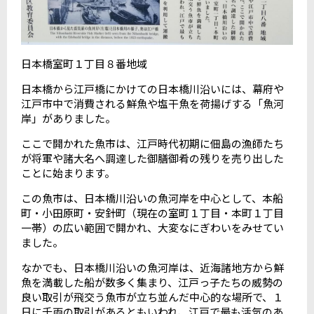
日本橋室町１丁目８番地域
日本橋から江戸橋にかけての日本橋川沿いには、幕府や
江戸市中で消費される鮮魚や塩干魚を荷揚げする「魚河
岸」がありました。
ここで開かれた魚市は、江戸時代初期に佃島の漁師たち
が将軍や諸大名へ調達した御膳御肴の残りを売り出した
ことに始まります。
この魚市は、日本橋川沿いの魚河岸を中心として、本船
町・小田原町・安針町（現在の室町１丁目・本町１丁目
一帯）の広い範囲で開かれ、大変なにぎわいをみせてい
ました。
なかでも、日本橋川沿いの魚河岸は、近海諸地方から鮮
魚を満載した船が数多く集まり、江戸っ子たちの威勢の
良い取引が飛交う魚市が立ち並んだ中心的な場所で、１
日に千両の取引があるともいわれ、江戸で最も活気のあ