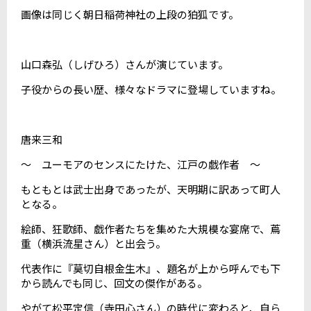
画像は同じく朝日稲荷神社の上段の狛狐です。
山口森弘（しげひろ）さんが演じています。
子役からの長い歴、様々なドラマに登場していますね。
唐来三和
～ ユーモアのセンスにたけた、江戸の戯作者 ～
もともとは武士出身であったが、天明期に訳あって町人
となる。
絵師、狂歌師、戯作者たちを集めた大規模な宴席で、蔦
重（横浜流星さん）と出会う。
代表作に『莫切自根金生木』、題名が上から呼んでも下
から読んでも同じ、回文の傑作がある。
やがて松平定信（寺田心さん）の時代に変わると、自ら