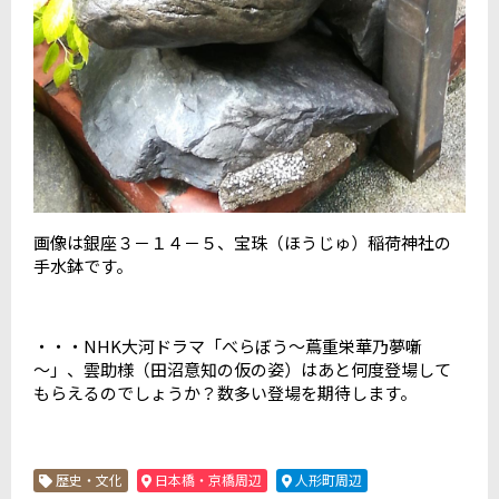
画像は銀座３－１４－５、宝珠（ほうじゅ）稲荷神社の
手水鉢です。
・・・NHK大河ドラマ「べらぼう～蔦重栄華乃夢噺
～」、雲助様（田沼意知の仮の姿）はあと何度登場して
もらえるのでしょうか？数多い登場を期待します。
歴史・文化
日本橋・京橋周辺
人形町周辺