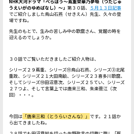
NHK大河ドラマ「べらぼう～蔦重栄華乃夢噺（つたじゅ
うえいがのゆめばなし）～」
第３０話、
５月１３日記事
でご紹介しました鳥山石燕（せきえん）先生、久々の登
場ですね。
先生のもとで、生みの苦しみ中の歌麿さん、覚醒の時を
迎えるのでしょうか。
３０話でご覧いただきましたご紹介人物は、
シリーズ２９蔦重、シリーズ⑲鳥山石燕、シリーズ③北尾
重政、シリーズ２１大田南畝、シリーズ２３喜多川歌麿、
そしてシリーズ⑱田沼意次、シリーズ２５てい、シリーズ
２７つよ、そして言葉上では唐来三和、朱楽菅江（次
回）・・・。
今回は
「唐来三和（とうらいさんな）」
です。２１話か
ら出てきましたね。
２８話でも田沼意知を切った佐野政言の切腹に際し「死