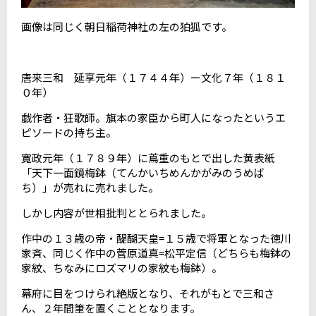
画像は同じく朝日稲荷神社の左の狛狐です。
唐来三和 延享元年（１７４４年）ー文化７年（１８１
０年）
戯作者・狂歌師。旗本の家臣から町人になったというエ
ピソードの持ち主。
寛政元年（１７８９年）に蔦重のもとで出した黄表紙
「天下一面鏡梅鉢（てんかいちめんかがみのうめば
ち）」が売れに売れました。
しかし内容が世相批判ととられました。
作中の１３歳の帝・醍醐天皇=１５歳で将軍となった徳川
家斉、同じく作中の菅原道真=松平定信（どちらも梅鉢の
家紋、ちなみにロズマリの家紋も梅鉢）。
幕府に目をつけられ絶版となり、それがもとで三和さ
ん、２年間筆を置くこととなります。