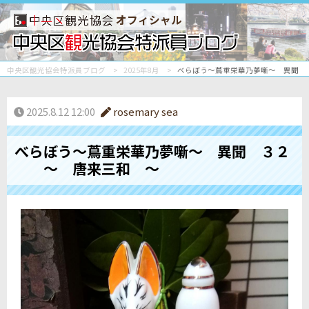
オフィシャル
中央区観光協会特派員ブログ
2025年8月
べらぼう～蔦重栄華乃夢噺～ 異聞
2025.8.12 12:00
rosemary sea
べらぼう～蔦重栄華乃夢噺～ 異聞 ３２
～ 唐来三和 ～