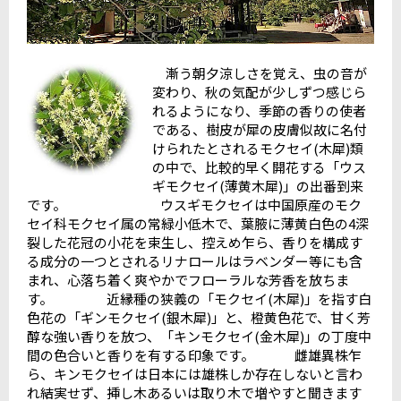
漸う朝夕涼しさを覚え、虫の音が
変わり、秋の気配が少しずつ感じら
れるようになり、季節の香りの使者
である、樹皮が犀の皮膚似故に名付
けられたとされるモクセイ(木犀)類
の中で、比較的早く開花する「ウス
ギモクセイ(薄黄木犀)」の出番到来
です。 ウスギモクセイは中国原産のモク
セイ科モクセイ属の常緑小低木で、葉腋に薄黄白色の4深
裂した花冠の小花を束生し、控えめ乍ら、香りを構成す
る成分の一つとされるリナロールはラベンダー等にも含
まれ、心落ち着く爽やかでフローラルな芳香を放ちま
す。 近縁種の狭義の「モクセイ(木犀)」を指す白
色花の「ギンモクセイ(銀木犀)」と、橙黄色花で、甘く芳
醇な強い香りを放つ、「キンモクセイ(金木犀)」の丁度中
間の色合いと香りを有する印象です。 雌雄異株乍
ら、キンモクセイは日本には雄株しか存在しないと言わ
れ結実せず、挿し木あるいは取り木で増やすと聞きます