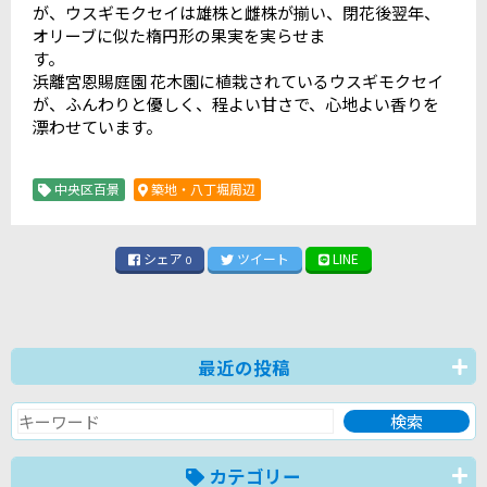
が、ウスギモクセイは雄株と雌株が揃い、閉花後翌年、
オリーブに似た楕円形の果実を実らせま
す。
浜離宮恩賜庭園 花木園に植栽されているウスギモクセイ
が、ふんわりと優しく、程よい甘さで、心地よい香りを
漂わせています。
中央区百景
築地・八丁堀周辺
シェア
ツイート
LINE
0
最近の投稿
カテゴリー