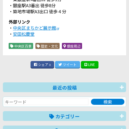
・銀座駅A3番出 徒歩8分
・築地市場駅A3出口 徒歩４分
外部リンク
・
中央区まちかど展示館
・
安田松慶堂
中央区百景
歴史・文化
銀座周辺
シェア
ツイート
LINE
0
最近の投稿
カテゴリー