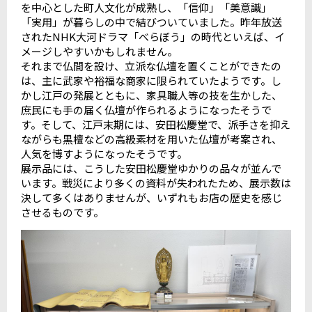
を中心とした町人文化が成熟し、「信仰」「美意識」
「実用」が暮らしの中で結びついていました。昨年放送
されたNHK大河ドラマ「べらぼう」の時代といえば、イ
メージしやすいかもしれません。
それまで仏間を設け、立派な仏壇を置くことができたの
は、主に武家や裕福な商家に限られていたようです。し
かし江戸の発展とともに、家具職人等の技を生かした、
庶民にも手の届く仏壇が作られるようになったそうで
す。そして、江戸末期には、安田松慶堂で、派手さを抑え
ながらも黒檀などの高級素材を用いた仏壇が考案され、
人気を博すようになったそうです。
展示品には、こうした安田松慶堂ゆかりの品々が並んで
います。戦災により多くの資料が失われたため、展示数は
決して多くはありませんが、いずれもお店の歴史を感じ
させるものです。