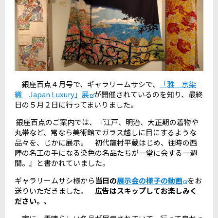
銀座百点４月号で、ギャラリームサシで、
「雅 京染
織 Japan Luxury」展
が開催されているのを知り、最終
日の５月２日に行ってまいりました。
銀座百点のご案内では、『江戸、明治、大正期の着物や
丸帯など、常なら美術館でガラス越しに目にするような
品々を、じかに展示。 初代龍村平蔵はじめ、往時の西
陣の名工の手になる染色の名品たちが一堂に会する一週
間。』と書かれていました。
ギャラリームサシ様から
当日の
展示会の様子の動画
をお
送りいただきました。
広告はスキップしてお楽しみく
ださい。、