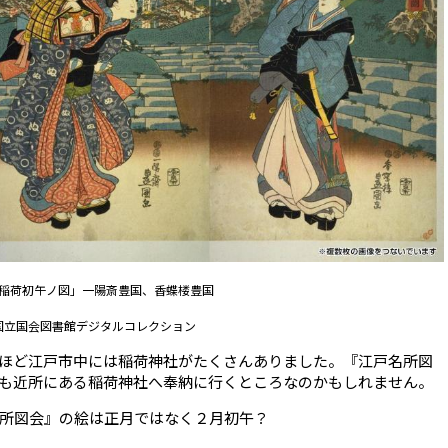
稲荷初午ノ図」一陽斎豊国、香蝶楼豊国
国立国会図書館デジタルコレクション
ほど江戸市中には稲荷神社がたくさんありました。『江戸名所図
も近所にある稲荷神社へ奉納に行くところなのかもしれません。
所図会』の絵は正月ではなく２月初午？