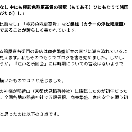
なし 中にも極彩色殊更高貴の御翫（もてあそ）ひにもなりて諸国
びただ）し」
比類なし」「極彩色殊更高貴」など
錦絵（カラーの浮世絵版画）
であることが誇らしく
書かれています。
る鶴屋喜右衛門の書店は商売繁盛新春の喜びに満ち溢れているよ
見えます。私もそのつもりでブログを書き始めました。しかし、
うか。『江戸名所図会』には時期についての言及はないようで
描いたものでは？と感じました。
の神様が稲荷山（京都伏見稲荷神社）に降臨したのが初午だった
。全国各地の稲荷神社で五穀豊穣、商売繁盛、家内安全を願う初
と思ったのは以下の３点です。