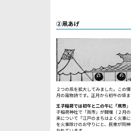
②凧あげ
２つの凧を拡大してみました。この情
月の風物詩です。正月から初午の頃ま
王子稲荷では初午と二の午に「凧市
」
子稲荷神社で「凧市」が開催（２月の
来について「江戸のまちはよく火事に
を火事除けのお守りにと、民衆が同神
かれています。