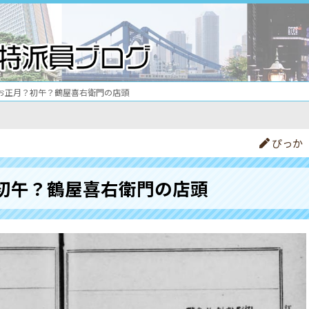
お正月？初午？鶴屋喜右衛門の店頭
ぴっか
初午？鶴屋喜右衛門の店頭