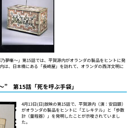
華乃夢噺〜」第
15
話では、平賀源内がオランダの製品をヒントに発
内は、日本橋にある「長崎屋」を訪れて、オランダの西洋文明に
〜” 第15話「死を呼ぶ手袋」
4
月
13
日
(
日
)
放映の第
15
話で、平賀源内（演：安田顕）
がオランダの製品をヒントに「エレキテル」と「歩数
計（量程器）」を発明したことが示唆されていまし
た。