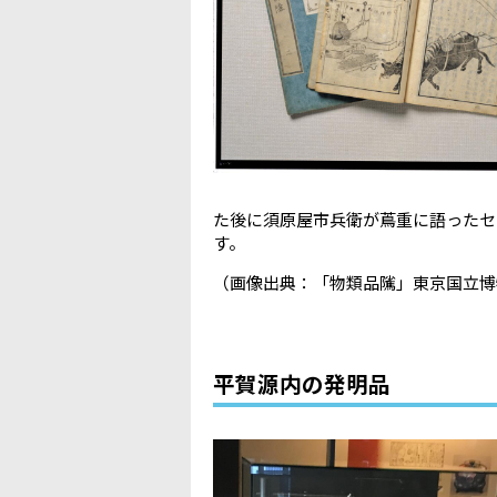
た後に須原屋市兵衛が蔦重に語ったセ
す。
（画像出典：「物類品隲」東京国立博
平賀源内の発明品