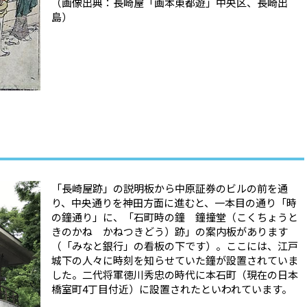
（画像出典：長崎屋「画本東都遊」中央区、長崎出
島）
「長崎屋跡」の説明板から中原証券のビルの前を通
り、中央通りを神田方面に進むと、一本目の通り「時
の鐘通り」に、「石町時の鐘 鐘撞堂（こくちょうと
きのかね かねつきどう）跡」の案内板があります
（「みなと銀行」の看板の下です）。ここには、江戸
城下の人々に時刻を知らせていた鐘が設置されていま
した。二代将軍徳川秀忠の時代に本石町（現在の日本
橋室町
4
丁目付近）に設置されたといわれています。