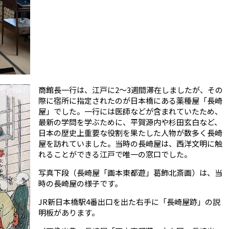
商館長一行は、江戸に
2
～
3
週間滞在しましたが、その
際に宿所に指定されたのが日本橋にある薬種屋「長崎
屋」でした。一行には医師などが含まれていたため、
最新の学問を学ぶために、平賀源内や杉田玄白など、
日本の歴史上重要な役割を果たした人物が数多く長崎
屋を訪れていました。当時の長崎屋は、西洋文明に触
れることができる江戸で唯一の窓口でした。
写真下段（長崎屋「画本東都遊」葛飾北斎画）は、当
時の長崎屋の様子です。
JR
新日本橋駅
4
番出口を出た右手に「長崎屋跡」の説
明板があります。