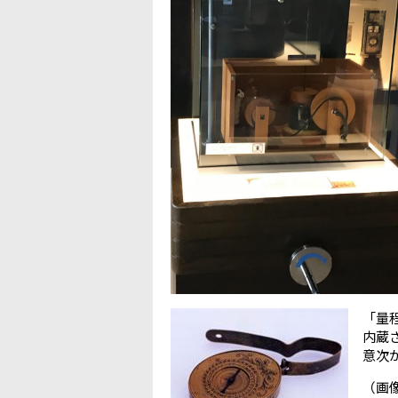
「量
内蔵
意次
（画