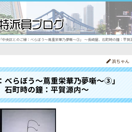
「中央区とのご縁：べらぼう〜蔦重栄華乃夢噺〜③」 ～長崎屋、石町時の鐘：平賀
浜ちゃん
：べらぼう〜蔦重栄華乃夢噺〜③」
、石町時の鐘：平賀源内～