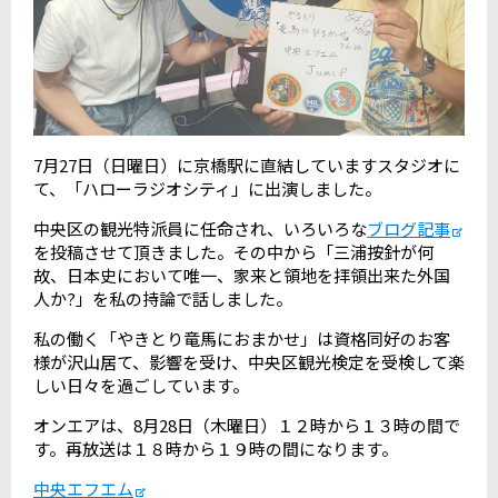
7月27日（日曜日）に京橋駅に直結していますスタジオに
て、「ハローラジオシティ」に出演しました。
中央区の観光特派員に任命され、いろいろな
ブログ記事
を投稿させて頂きました。その中から「三浦按針が何
故、日本史において唯一、家来と領地を拝領出来た外国
人か?」を私の持論で話しました。
私の働く「やきとり竜馬におまかせ」は資格同好のお客
様が沢山居て、影響を受け、中央区観光検定を受検して楽
しい日々を過ごしています。
オンエアは、8月28日（木曜日）１２時から１３時の間で
す。再放送は１８時から１９時の間になります。
中央エフエム