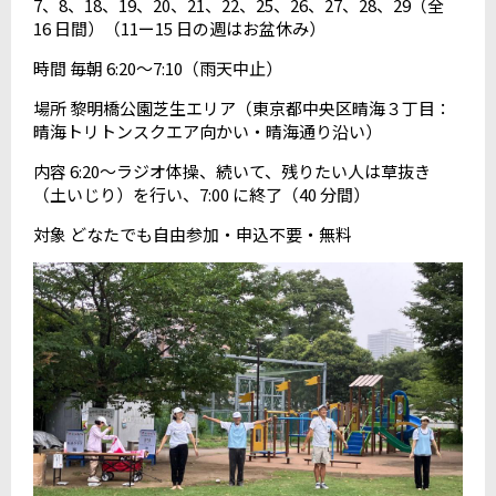
7、8、18、19、20、21、22、25、26、27、28、29（全
16 日間）（11ー15 日の週はお盆休み）
時間 毎朝 6:20〜7:10（雨天中止）
場所 黎明橋公園芝生エリア（東京都中央区晴海３丁目：
晴海トリトンスクエア向かい・晴海通り沿い）
内容 6:20〜ラジオ体操、続いて、残りたい人は草抜き
（土いじり）を行い、7:00 に終了（40 分間）
対象 どなたでも自由参加・申込不要・無料