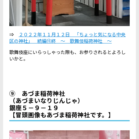
⇒
２０２２年１１月１２日 「ちょっと気になる中央
区の神社」 続編⑮終 ～ 歌舞伎稲荷神社 ～
歌舞伎座にいらっしゃった際も、お参りされるとよろし
いかと。
⑨ あづま稲荷神社
（あづまいなりじんじゃ）
銀座５－９－１９
【冒頭画像もあづま稲荷神社です。】