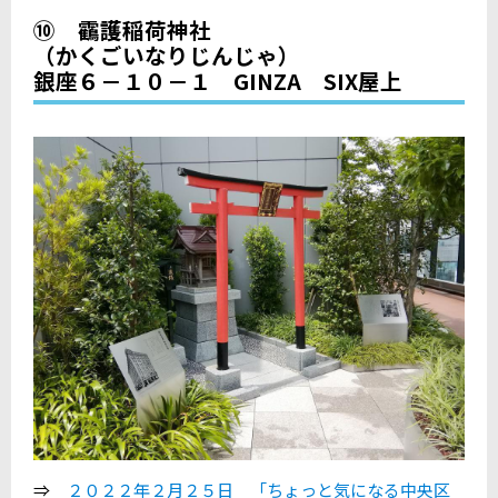
⑩ 靍護稲荷神社
（かくごいなりじんじゃ）
銀座６－１０－１ GINZA SIX屋上
⇒
２０２２年２月２５日 「ちょっと気になる中央区