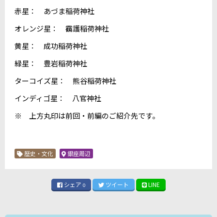
赤星： あづま稲荷神社
オレンジ星： 靍護稲荷神社
黄星： 成功稲荷神社
緑星： 豊岩稲荷神社
ターコイズ星： 熊谷稲荷神社
インディゴ星： 八官神社
※ 上方丸印は前回・前編のご紹介先です。
歴史・文化
銀座周辺
シェア
ツイート
LINE
0