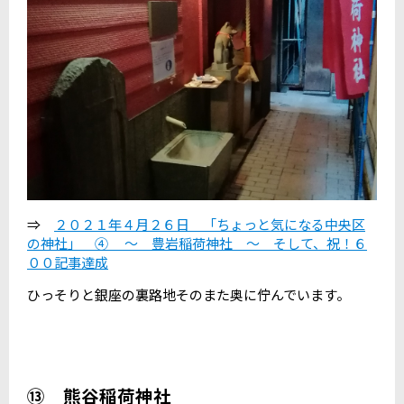
⇒
２０２１年４月２６日 「ちょっと気になる中央区
の神社」 ④ ～ 豊岩稲荷神社 ～ そして、祝！６
００記事達成
ひっそりと銀座の裏路地そのまた奥に佇んでいます。
⑬ 熊谷稲荷神社