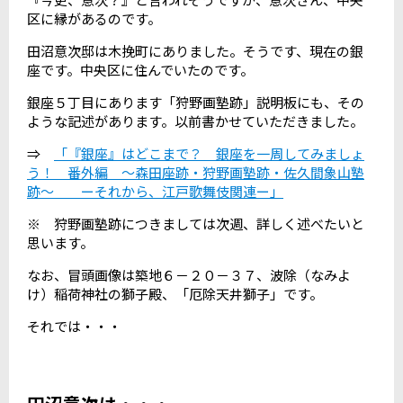
区に縁があるのです。
田沼意次邸は木挽町にありました。そうです、現在の銀
座です。中央区に住んでいたのです。
銀座５丁目にあります「狩野画塾跡」説明板にも、その
ような記述があります。以前書かせていただきました。
⇒
「『銀座』はどこまで？ 銀座を一周してみましょ
う！ 番外編 ～森田座跡・狩野画塾跡・佐久間象山塾
跡～ ーそれから、江戸歌舞伎関連ー」
※ 狩野画塾跡につきましては次週、詳しく述べたいと
思います。
なお、冒頭画像は築地６－２０－３７、波除（なみよ
け）稲荷神社の獅子殿、「厄除天井獅子」です。
それでは・・・