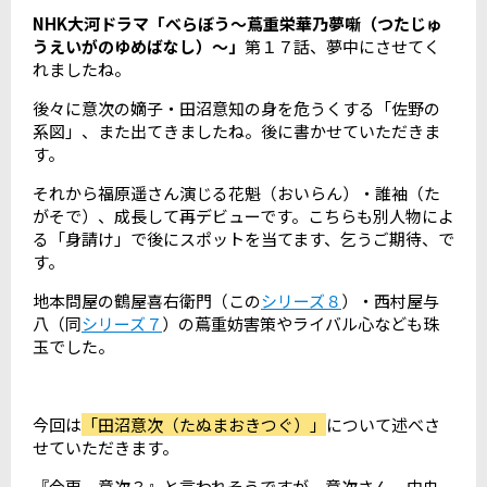
NHK大河ドラマ「べらぼう～蔦重栄華乃夢噺（つたじゅ
うえいがのゆめばなし）～」
第１７話、夢中にさせてく
れましたね。
後々に意次の嫡子・田沼意知の身を危うくする「佐野の
系図」、また出てきましたね。後に書かせていただきま
す。
それから福原遥さん演じる花魁（おいらん）・誰袖（た
がそで）、成長して再デビューです。こちらも別人物によ
る「身請け」で後にスポットを当てます、乞うご期待、で
す。
地本問屋の鶴屋喜右衛門（この
シリーズ８
）・西村屋与
八（同
シリーズ７
）の蔦重妨害策やライバル心なども珠
玉でした。
今回は
「田沼意次（たぬまおきつぐ）」
について述べさ
せていただきます。
『今更、意次？』と言われそうですが、意次さん、中央