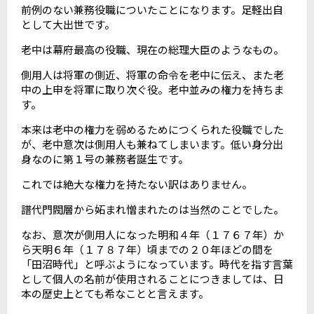
前例のない兼務役職についたことになります。足軽出自
として大出世です。
老中は幕府最高の役職、現在の総理大臣のようなもの。
側用人は将軍の側近、将軍の命令を老中に伝え、また老
中の上申を将軍に取り次ぐ役。老中並みの権力を持ちま
す。
本来は老中の権力を弱めるためにつくられた役職でした
が、老中意次は側用人も兼ねてしまいます。低い身分出
身なのに第１号の兼務者誕生です。
これでは絶大な権力を持たない訳はありません。
譜代門閥層から妬まれ憎まれたのは当然のことでした。
なお、意次が側用人になった明和４年（１７６７年）か
ら天明６年（１７８７年）頃までの２０年ほどの間を
「田沼時代」と呼ぶようになっています。時代を指す言葉
として個人の名前が使用されることにつきましては、日
本の歴史上とても希なことと言えます。