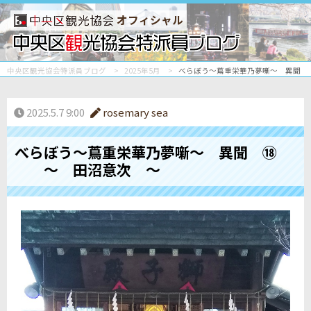
オフィシャル
中央区観光協会特派員ブログ
2025年5月
べらぼう～蔦重栄華乃夢噺～ 異聞
2025.5.7 9:00
rosemary sea
べらぼう～蔦重栄華乃夢噺～ 異聞 ⑱
～ 田沼意次 ～