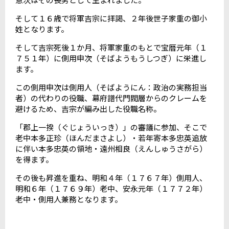
そして１６歳で将軍吉宗に拝謁、２年後世子家重の御小
姓となります。
そして吉宗死後１か月、将軍家重のもとで宝暦元年（１
７５１年）に側用申次（そばようもうしつぎ）に栄進し
ます。
この側用申次は側用人（そばようにん：政治の実務担当
者）の代わりの役職、幕府譜代門閥層からのクレームを
避けるため、吉宗が編み出した役職名称。
「郡上一揆（ぐじょういっき）」の審議に参加、そこで
老中本多正珍（ほんだまさよし）・若年寄本多忠英追放
に伴い本多忠英の領地・遠州相良（えんしゅうさがら）
を得ます。
その後も昇進を重ね、明和４年（１７６７年）側用人、
明和６年（１７６９年）老中、安永元年（１７７２年）
老中・側用人兼務となります。