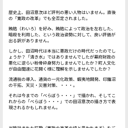
歴史上、田沼意次ほど評判の悪い人物はいません。直後
の「寛政の改革」でも全否定されました。
賄賂（わいろ）を好み、賄賂によって政治を左右した、
暗殺を利用した、という政治姿勢に対して、良い評価が
出る訳がありません。
しかし、田沼時代は本当に悪政だけの時代だったのでし
ょうか？「清き水」ではありませんでしたが幕府財政の
悪化に逆らい粉骨砕身努力しませんでしたか？町人文化
が自由闊達に花開く様に理解を示しませんでしたか？
流通税の導入、通貨の一元化政策、蝦夷地開発、印旛沼
の干拓、天災・災害対策、・・・。
それは今までの「べらぼう・・・」で描かれ、そしてこ
れからの「べらぼう・・・」での田沼意次の描き方で表
現されるかもしれません。
当時詠まれた狂歌（寛政の改革の頃と思われます）をご