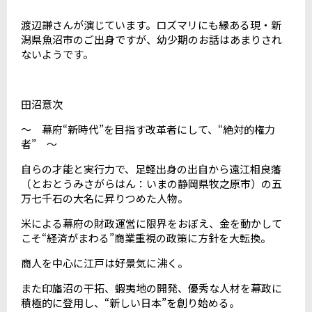
渡辺謙さんが演じています。ロズマリにも縁ある現・新
潟県魚沼市のご出身ですが、幼少期のお話はあまりされ
ないようです。
田沼意次
～ 幕府“新時代”を目指す改革者にして、“絶対的権力
者” ～
自らの才能と実行力で、足軽出身の出自から遠江相良藩
（とおとうみさがらはん：いまの静岡県牧之原市）の五
万七千石の大名に昇りつめた人物。
米による幕府の財政運営に限界をおぼえ、金を動かして
こそ“経済がまわる”商業重視の政策に方針を大転換。
商人を中心に江戸は好景気に沸く。
また印旛沼の干拓、蝦夷地の開発、優秀な人材を幕政に
積極的に登用し、“新しい日本”を創り始める。