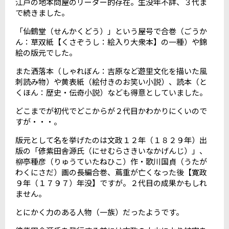
江戸の地本問屋のリーダー的存在。生没年不詳、３代ま
で続きました。
「仙鶴堂（せんかくどう）」という屋号で合巻（ごうか
ん：草双紙【くさぞうし：絵入り大衆本】の一種）や錦
絵の版元でした。
また洒落本（しゃれぼん：吉原など遊里文化を描いた風
刺読み物）や黄表紙（絵付きのお笑い小説）、読本（と
くほん：歴史・伝奇小説）なども得意としていました。
どこまでが初代でどこからが２代目かわかりにくいので
すが・・・。
版元として名を挙げたのは文政１２年（１８２９年）出
版の「偐紫田舎源氏（にせむらさきいなかげんじ）」、
柳亭種彦（りゅうていたねひこ）作・歌川国貞（うたが
わくにさだ）画の長編合巻、蔦重が亡くなった後【寛政
９年（１７９７）年没】ですが。２代目の成果かもしれ
ません。
とにかく力のある人物（一族）だったようです。