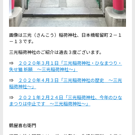
画像は三光（さんこう）稲荷神社、日本橋堀留町２－１
－１３です。
三光稲荷神社のご紹介は過去３度ございます。
⇒
２０２０年３月１日「三光稲荷神社・ひなまつり・
失せ猫 祈願 ～三光稲荷神社～」
⇒
２０２０年４月３日「三光稲荷神社の歴史 ～三光
稲荷神社～」
⇒
２０２１年２月２４日「三光稲荷神社、今年のひな
まつりは中止です ～三光稲荷神社～」
鶴屋喜右衛門