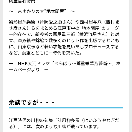
鶴屋喜右衛門
～ 京ゆかりの大“地本問屋” ～
鱗形屋孫兵衛（片岡愛之助さん）や西村屋与八（西村ま
さ彦さん）らをまとめる江戸市中の“地本問屋”のリーダ
ー的存在で、新参者の蔦屋重三郎（横浜流星さん）と対
立、草双紙や錦絵で数多くのヒット作を出版するととも
に、山東京伝など若い才能を見いだしプロデュースする
など、蔦重とともに一時代を築いた。
ー NHK大河ドラマ「べらぼう～蔦重栄華乃夢噺～」ホ
ームページより ー
余談ですが・・・
江戸時代の川柳の句集「誹風柳多留（はいふうやなぎだ
る）」には、次のような川柳が載っています。