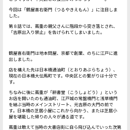
今回は「鶴屋喜右衛門（つるやきえもん）」に注目しま
した。
第８話では、蔦重の親父さんに階段から突き落とされ、
「吉原出入り禁止」を告げられてしまいました。
鶴屋喜右衛門は地本問屋、京都で創業、のちに江戸に進
出しました。
店を構えた先は日本橋通油町（とおりあぶらちょう）、
現在の日本橋大伝馬町です。中央区との繋がりは十分で
す。
ちなみに後に蔦重が「耕書堂（こうしょどう）」という
お店を開いたのも通油町、江戸城の常盤橋門と浅草橋門
を結ぶ当時のメインストリート、元吉原の大門の前で
す。日本橋の芝居小屋にこれから向かう、または芝居小
屋を堪能した帰りの人々が通る道です。
蔦重は敢えて当時の大書店街に自ら飛び込んでいった次第