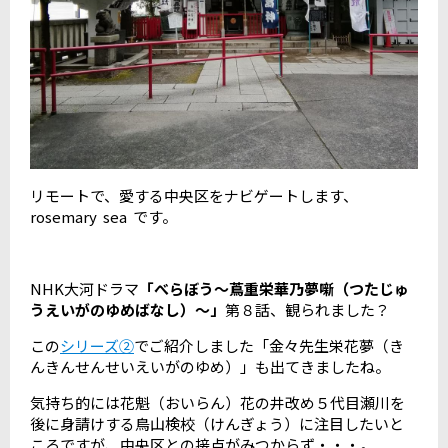
リモートで、愛する中央区をナビゲートします、
rosemary sea です。
NHK大河ドラマ
「べらぼう～蔦重栄華乃夢噺（つたじゅ
うえいがのゆめばなし）～」
第８話、観られました？
この
シリーズ②
でご紹介しました「金々先生栄花夢（き
んきんせんせいえいがのゆめ）」も出てきましたね。
気持ち的には花魁（おいらん）花の井改め５代目瀬川を
後に身請けする鳥山検校（けんぎょう）に注目したいと
ころですが、中央区との接点がみつからず・・・。