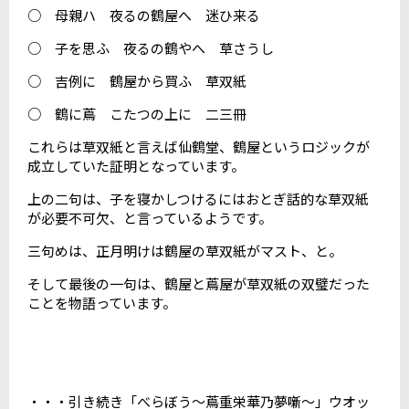
○ 母親ハ 夜るの鶴屋へ 迷ひ来る
○ 子を思ふ 夜るの鶴やへ 草さうし
○ 吉例に 鶴屋から買ふ 草双紙
○ 鶴に蔦 こたつの上に 二三冊
これらは草双紙と言えば仙鶴堂、鶴屋というロジックが
成立していた証明となっています。
上の二句は、子を寝かしつけるにはおとぎ話的な草双紙
が必要不可欠、と言っているようです。
三句めは、正月明けは鶴屋の草双紙がマスト、と。
そして最後の一句は、鶴屋と蔦屋が草双紙の双璧だった
ことを物語っています。
・・・引き続き「べらぼう～蔦重栄華乃夢噺～」ウオッ