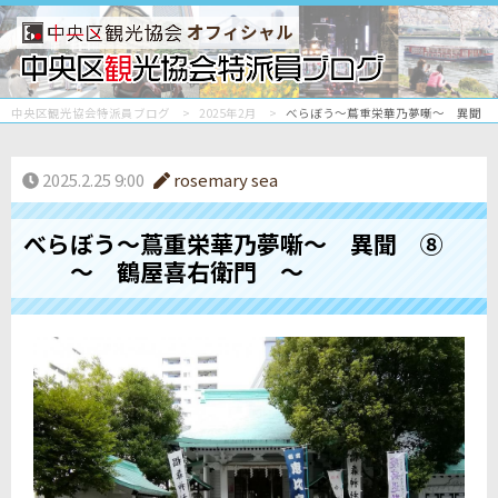
オフィシャル
中央区観光協会特派員ブログ
2025年2月
べらぼう～蔦重栄華乃夢噺～ 異聞
2025.2.25 9:00
rosemary sea
べらぼう～蔦重栄華乃夢噺～ 異聞 ⑧
～ 鶴屋喜右衛門 ～