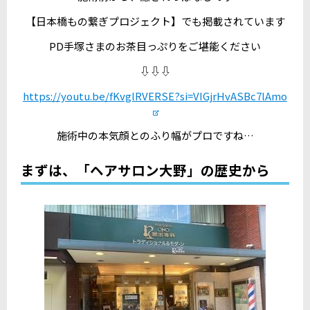
【日本橋もの繋ぎプロジェクト】でも掲載されています
PD手塚さまのお茶目っぷりをご堪能ください
⇩⇩⇩
https://youtu.be/fKvglRVERSE?si=VIGjrHvASBc7lAmo
施術中の本気顔とのふり幅がプロですね…
まずは、「ヘアサロン大野」の歴史から