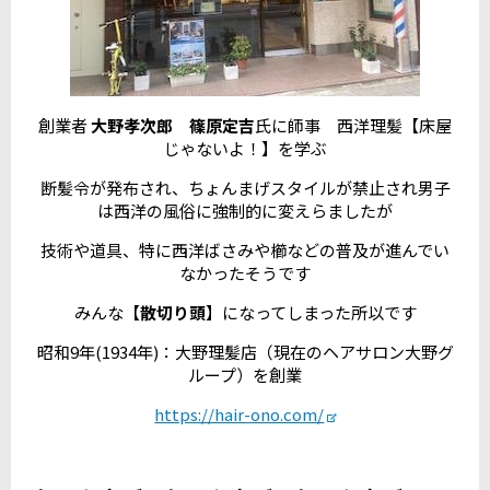
創業者
大野孝次郎
篠原定吉
氏に師事 西洋理髪【床屋
じゃないよ！】を学ぶ
断髪令が発布され、ちょんまげスタイルが禁止され男子
は西洋の風俗に強制的に変えらましたが
技術や道具、特に西洋ばさみや櫛などの普及が進んでい
なかったそうです
みんな【
散切り頭
】になってしまった所以です
昭和9年(1934年)：大野理髪店（現在のヘアサロン大野グ
ループ）を創業
https://hair-ono.com/