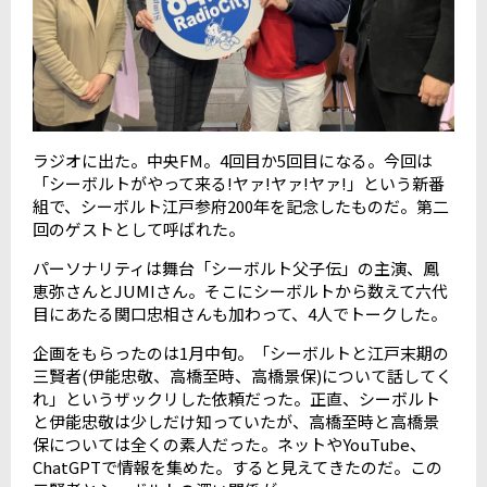
ラジオに出た。中央
FM
。
4
回目か
5
回目になる。今回は
「シーボルトがやって来る
!
ヤァ
!
ヤァ
!
ヤァ
!
」という新番
組で、シーボルト江戸参府
200
年を記念したものだ。第二
回のゲストとして呼ばれた。
パーソナリティは舞台「シーボルト父子伝」の主演、鳳
恵弥さんと
JUMI
さん。そこにシーボルトから数えて六代
目にあたる関口忠相さんも加わって、
4
人でトークした。
企画をもらったのは
1
月中旬。「シーボルトと江戸末期の
三賢者
(
伊能忠敬、高橋至時、高橋景保
)
について話してく
れ」というザックリした依頼だった。正直、シーボルト
と伊能忠敬は少しだけ知っていたが、高橋至時と高橋景
保については全くの素人だった。ネットや
YouTube
、
ChatGPT
で情報を集めた。すると見えてきたのだ。この