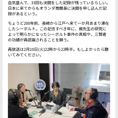
血気盛んで、
33
回も決闘をした記録が残っているらしい。
日本に来てからもオランダ商館長に決闘を申し込んだ記
録があるという。
ちょうど
200
年前、長崎から江戸へ来て一か月あまり滞在
したシーボルト。この記念すべき年に、梶先生の研究に
よって明らかになったシーボルト事件の真相や、三賢者
の功績が再認識されることを願う。
再放送は
2
月
10
日
(
火
)22
時から
22
時半。もしよかったら聴
いてみてください。