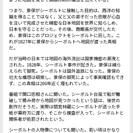
つまり、景保がシーボルトに接触した目的は、西洋の知
識を得ることではなく、父と父の弟子だった忠敬が心血
を注いで完成させた精密な日本地図を世界に知らしめ、
日本を守ることだった。その後、商館長が交代したた
め、景保はこのプロジェクトをシーボルトに託した。こ
れが
1827
年に景保からシーボルトへ地図が渡った真相
だ。
だが当時の日本では地図の海外流出は国家機密の漏洩と
された。
1828
年、シーボルト事件が起きた。景保は捕ら
えられて獄死。シーボルトは国外追放になった。景保の
壮大な構想は頓挫し、景保の獄死によって事実確認もでき
ず、この真相は
200
年近く埋もれていた。
番組で関口忠相さんに聞いた。シーボルト台風で船が難
破して積み荷から地図が見つかったという話は、後世の
創作だそうだ。実際は間宮林蔵にシーボルトが送った手
紙が幕府方に渡り、そこから捜査が入って、シーボルトと
関係者が処罰されたという。
シーボルトの人物像についても聞いた。若い頃はかなり