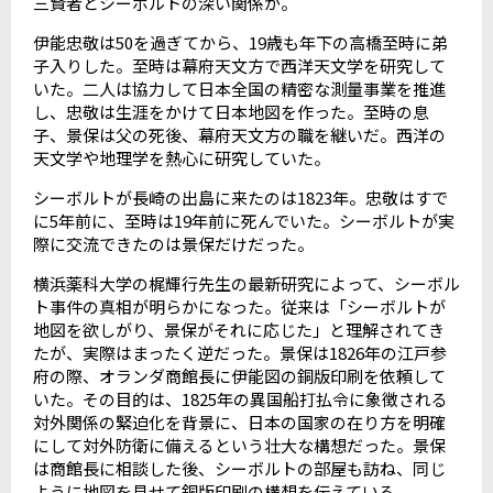
三賢者とシーボルトの深い関係が。
伊能忠敬は
50
を過ぎてから、
19
歳も年下の高橋至時に弟
子入りした。至時は幕府天文方で西洋天文学を研究して
いた。二人は協力して日本全国の精密な測量事業を推進
し、忠敬は生涯をかけて日本地図を作った。至時の息
子、景保は父の死後、幕府天文方の職を継いだ。西洋の
天文学や地理学を熱心に研究していた。
シーボルトが長崎の出島に来たのは
1823
年。忠敬はすで
に
5
年前に、至時は
19
年前に死んでいた。シーボルトが実
際に交流できたのは景保だけだった。
横浜薬科大学の梶輝行先生の最新研究によって、シーボル
ト事件の真相が明らかになった。従来は「シーボルトが
地図を欲しがり、景保がそれに応じた」と理解されてき
たが、実際はまったく逆だった。景保は
1826
年の江戸参
府の際、オランダ商館長に伊能図の銅版印刷を依頼して
いた。その目的は、
1825
年の異国船打払令に象徴される
対外関係の緊迫化を背景に、日本の国家の在り方を明確
にして対外防衛に備えるという壮大な構想だった。景保
は商館長に相談した後、シーボルトの部屋も訪ね、同じ
ように地図を見せて銅版印刷の構想を伝えている。