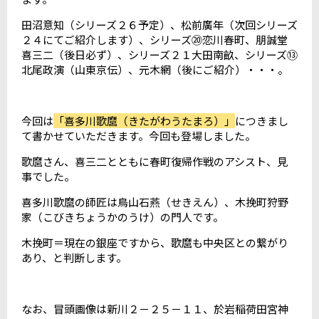
田沼意知（シリーズ２６予定）、松前廣年（次回シリーズ
２４にてご紹介します）、シリーズ⑳恋川春町、朋誠堂
喜三二（後日必ず）、シリーズ２１大田南畝、シリーズ⑬
北尾政演（山東京伝）、元木網（後にご紹介）・・・。
今回は
「喜多川歌麿（きたがわうたまろ）」
につきまし
て書かせていただきます。今回も登場しました。
歌麿さん、喜三二とともに春町復帰作戦のアシスト、見
事でした。
喜多川歌麿の師匠は鳥山石燕（せきえん）、木挽町狩野
家（こびきちょうかのうけ）の門人です。
木挽町＝現在の銀座ですから、歌麿も中央区との繋がり
あり、と判断します。
なお、冒頭画像は新川２－２５－１１、於岩稲荷田宮神