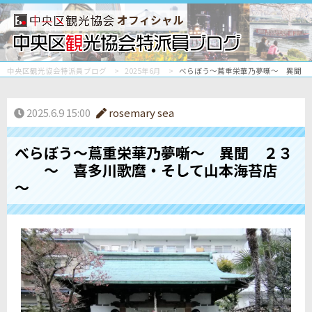
オフィシャル
中央区観光協会特派員ブログ
2025年6月
べらぼう～蔦重栄華乃夢噺～ 異聞
2025.6.9 15:00
rosemary sea
べらぼう～蔦重栄華乃夢噺～ 異聞 ２３
～ 喜多川歌麿・そして山本海苔店
～