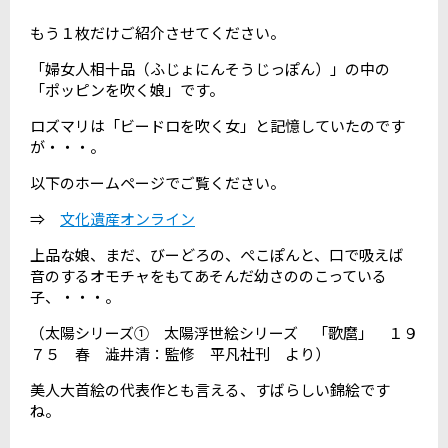
もう１枚だけご紹介させてください。
「婦女人相十品（ふじょにんそうじっぽん）」の中の
「ポッピンを吹く娘」です。
ロズマリは「ビードロを吹く女」と記憶していたのです
が・・・。
以下のホームページでご覧ください。
⇒
文化遺産オンライン
上品な娘、まだ、びーどろの、ぺこぽんと、口で吸えば
音のするオモチャをもてあそんだ幼さののこっている
子、・・・。
（太陽シリーズ① 太陽浮世絵シリーズ 「歌麿」 １９
７５ 春 澁井清：監修 平凡社刊 より）
美人大首絵の代表作とも言える、すばらしい錦絵です
ね。