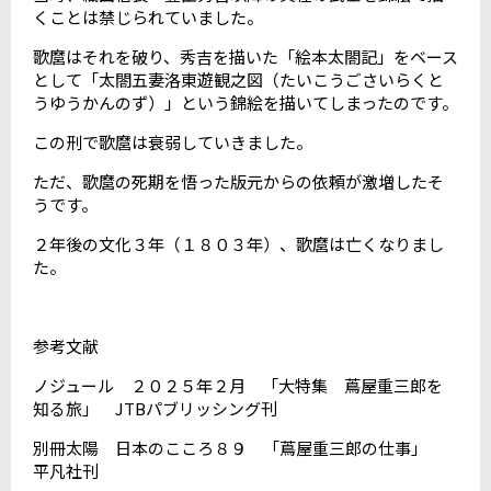
くことは禁じられていました。
歌麿はそれを破り、秀吉を描いた「絵本太閤記」をベース
として「太閤五妻洛東遊観之図（たいこうごさいらくと
うゆうかんのず）」という錦絵を描いてしまったのです。
この刑で歌麿は衰弱していきました。
ただ、歌麿の死期を悟った版元からの依頼が激増したそ
うです。
２年後の文化３年（１８０３年）、歌麿は亡くなりまし
た。
参考文献
ノジュール ２０２５年２月 「大特集 蔦屋重三郎を
知る旅」 JTBパブリッシング刊
別冊太陽 日本のこころ８９ 「蔦屋重三郎の仕事」
平凡社刊