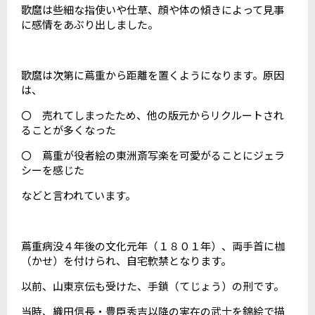
歌麿は些細な指使いや仕草、顔や体の傾きによって見事
に感情をあぶり出しました。
歌麿は次第に蔦重から距離を置くようになります。原因
は、
〇 売れてしまったため、他の版元からリクルートされ
ることが多くなった
〇 蔦重が役者絵の東洲斎写楽を可愛がることにジェラ
シーを感じた
などと言われています。
蔦重病没４年後の文化元年（１８０１年）、両手首に枷
（かせ）を付けられ、自宅軟禁となります。
以前、山東京伝も受けた、手鎖（てじょう）の刑です。
当時、織田信長・豊臣秀吉以降の実在の武士を錦絵で描