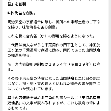
苔」を創製
味附海苔を創製。
明治天皇の京都還幸に際し、御所への東都土産のご下命
を賜り、味附海苔を苦心創案。
これを機に宮内省（庁）の御用を賜るようになった。
二代目は商人ながらも千葉周作の門下生として、神田於
玉ヶ池の千葉道場で剣道に励み、同門であった山岡鉄舟
の知遇を得る。
※ 宮内省御用達制度は１９５４年（昭和２９年）に廃
止。
その後明治天皇の侍従となった山岡鉄舟と二代目の親交
は深く、禅・剣・書の達人といわれた鉄舟の書が弊店に
はいくつか残されています。
弊社の包装紙を留める四角の封函シールに「東海名産無
双佳品」の文字が読み取れますが、これも鉄舟の筆によ
るものです。