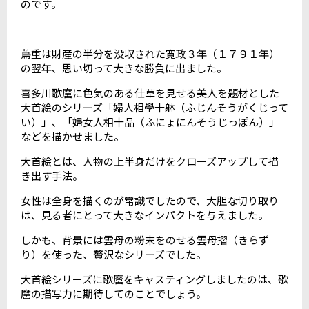
のです。
蔦重は財産の半分を没収された寛政３年（１７９１年）
の翌年、思い切って大きな勝負に出ました。
喜多川歌麿に色気のある仕草を見せる美人を題材とした
大首絵のシリーズ「婦人相學十躰（ふじんそうがくじって
い）」、「婦女人相十品（ふにょにんそうじっぽん）」
などを描かせました。
大首絵とは、人物の上半身だけをクローズアップして描
き出す手法。
女性は全身を描くのが常識でしたので、大胆な切り取り
は、見る者にとって大きなインパクトを与えました。
しかも、背景には雲母の粉末をのせる雲母摺（きらず
り）を使った、贅沢なシリーズでした。
大首絵シリーズに歌麿をキャスティングしましたのは、歌
麿の描写力に期待してのことでしょう。