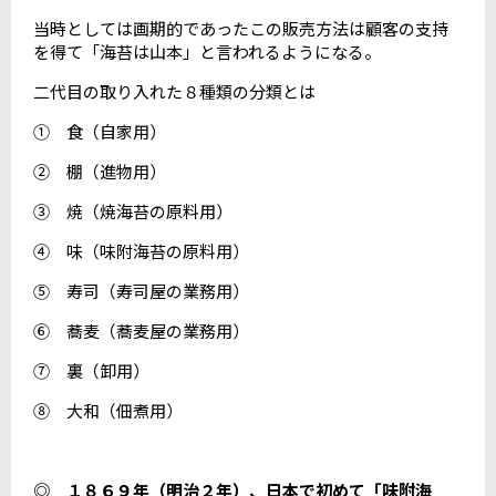
当時としては画期的であったこの販売方法は顧客の支持
を得て「海苔は山本」と言われるようになる。
二代目の取り入れた８種類の分類とは
① 食（自家用）
② 棚（進物用）
③ 焼（焼海苔の原料用）
④ 味（味附海苔の原料用）
⑤ 寿司（寿司屋の業務用）
⑥ 蕎麦（蕎麦屋の業務用）
⑦ 裏（卸用）
⑧ 大和（佃煮用）
◎ １８６９年（明治２年）、日本で初めて「味附海