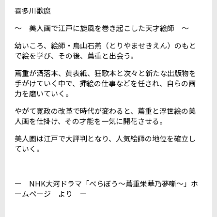
喜多川歌麿
～ 美人画で江戸に旋風を巻き起こした天才絵師 ～
幼いころ、絵師・鳥山石燕（とりやませきえん）のもと
で絵を学び、その後、蔦重と出会う。
蔦重が洒落本、黄表紙、狂歌本と次々と新たな出版物を
手がけていく中で、挿絵の仕事などを任され、自らの画
力を磨いていく。
やがて寛政の改革で時代が変わると、蔦重と浮世絵の美
人画を仕掛け、その才能を一気に開花させる。
美人画は江戸で大評判となり、人気絵師の地位を確立し
ていく。
ー NHK大河ドラマ「べらぼう～蔦重栄華乃夢噺～」ホ
ームページ より ー