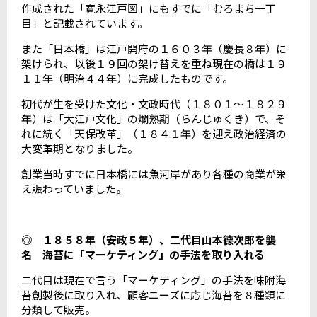
作成された「寛永江戸図」にもすでに「むろまち一丁
目」と記載されています。
また「日本橋」は江戸開府の１６０３年（慶長８年）に
架けられ、以後１９回の架け替えを重ね現在の橋は１９
１１年（明治４４年）に完成したものです。
初代が生を受けた文化・文政時代（１８０１～１８２９
年）は「大江戸文化」の爛熟期（らんじゅくき）で、そ
れに続く「天保改革」（１８４１年）を迎え政治経済の
大変革期となりました。
創業当時すでに日本橋には魚河岸があり各種の商業が栄
え賑わっていました。
◎ １８５８年（安政５年）、二代目山本德次郎を襲
名 海苔に「マーケティング」の手法を取り入れる
二代目は現在で言う「マーケティング」の手法を味附海
苔創製後に取り入れ、顧客ニーズに応じ海苔を８種類に
分類して販売。