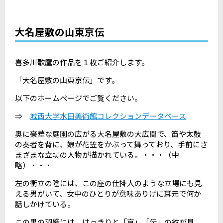
大名屋敷の山東京伝
喜多川歌麿の作品を１枚ご紹介します。
「大名屋敷の山東京伝」です。
以下のホームページでご覧ください。
⇒
城西大学水田美術館コレクションデータベース
奥に豪華な庭園の広がる大名屋敷の大広間で、笛や太鼓
の奏者を背に、娘が花笠をかぶって舞っており、手前にさ
まざまな立場の人物が描かれている。・・・（中
略）・・・
左の衝立の陰には、この座の仕掛人のような立場にも見
える男がいて、女中のひとりが意味ありげに耳元で何か
話しかけている。
この男の羽織には、はっきりと「京」「伝」の紋が見