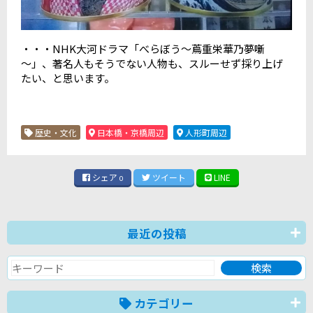
・・・NHK大河ドラマ「べらぼう～蔦重栄華乃夢噺
～」、著名人もそうでない人物も、スルーせず採り上げ
たい、と思います。
歴史・文化
日本橋・京橋周辺
人形町周辺
シェア
ツイート
LINE
0
最近の投稿
カテゴリー