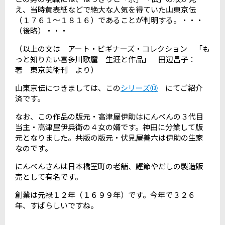
え、当時黄表紙などで絶大な人気を得ていた山東京伝
（１７６１～１８１６）であることが判明する。・・・
（後略）・・・
（以上の文は アート・ビギナーズ・コレクション 「も
っと知りたい喜多川歌麿 生涯と作品」 田辺昌子：
著 東京美術刊 より）
山東京伝につきましては、この
シリーズ⑬
にてご紹介
済です。
なお、この作品の版元・高津屋伊助はにんべんの３代目
当主・高津屋伊兵衛の４女の婿です。神田に分業して版
元となりました。共版の版元・伏見屋善六は伊助の生家
なのです。
にんべんさんは日本橋室町の老舗、鰹節やだしの製造販
売として有名です。
創業は元禄１２年（１６９９年）です。今年で３２６
年、すばらしいですね。