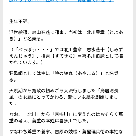
生年不詳。
浮世絵師、鳥山石燕に師事。当初は「北川豊章（とよあ
き）」と名乗る。
（「べらぼう・・・」では北川豊章＝志水燕十【しみず
えんじゅう】、捨吉【すてきち】＝喜多川歌麿として描
かれています。）
狂歌師としては主に「筆の綾丸（あやまる）」と名乗
る。
天明期から寛政の初めごろ大流行しました「鳥居清長
風」の女絵にとってかわる、新しい女絵を創始しまし
た。
なお、「北川」から「喜多川」に変えたのはおそらく蔦
重の考え、蔦重の本姓は喜多川でした。
すなわち蔦重の養家、吉原の妓楼・蔦屋理兵衛の本姓な