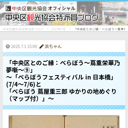
オフィシャル
中央区観光協会特派員ブログ
2025年7月
「中央区とのご縁：べらぼう〜蔦重栄華乃
2025.7.1 15:00
浜ちゃん
「中央区とのご縁：べらぼう〜蔦重栄華乃
夢噺〜⑨」
～「べらぼうフェスティバル in 日本橋」
(7/4～7/6)と
「べらぼう 蔦屋重三郎 ゆかりの地めぐり
（マップ付）」～