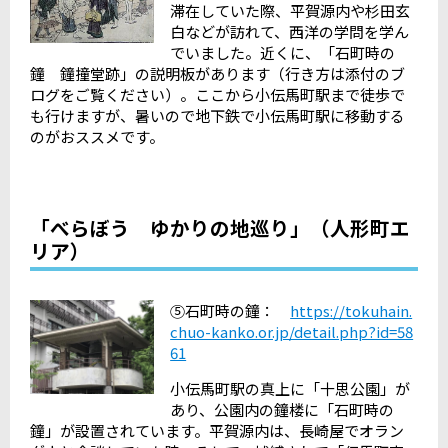
滞在していた際、平賀源内や杉田玄
白などが訪れて、西洋の学問を学ん
でいました。近くに、「石町時の
鐘 鐘撞堂跡」の説明板があります（行き方は添付のブ
ログをご覧ください）。ここから小伝馬町駅まで徒歩で
も行けますが、暑いので地下鉄で小伝馬町駅に移動する
のがおススメです。
「べらぼう ゆかりの地巡り」（人形町エ
リア）
⑤石町時の鐘：
https://tokuhain.
chuo-kanko.or.jp/detail.php?id=58
61
小伝馬町駅の真上に「十思公園」が
あり、公園内の鐘楼に「石町時の
鐘」が設置されています。平賀源内は、長崎屋でオラン