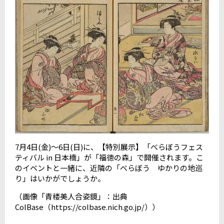
7
月
4
日
(
金
)
～
6
日
(
日
)
に、【特別展示】「べらぼうフェス
ティバル
in
日本橋」が「福徳の森」で開催されます。こ
のイベントと一緒に、近隣の「べらぼう ゆかりの地巡
り」はいかがでしょうか。
（画像「青楼美人合姿鏡」：出典
ColBase
（
https://colbase.nich.go.jp/
））