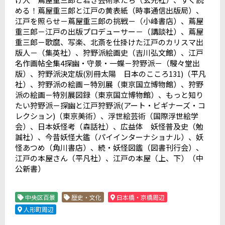
める！蔦屋重三郎と江戸の黄表紙（時事通信出版局）、
江戸を照らせ－蔦屋重三郎の挑戦－（小峰書店）、蔦屋
重三郎－江戸の出版プロデューサー－（講談社）、蔦屋
重三郎－歌麿、写楽、北斎を仕掛けた江戸のカリスマ出
版人－（集英社）、狩野派絵画史（吉川弘文館）、江戸
名作画帖全集
4
探幽・守景・一蝶－狩野派－（駸々堂出
版）、狩野派決定版
(
別冊太陽 日本のこころ
131)
（平凡
社）、狩野派の絵画－特別展（東京国立博物館）、狩野
派の絵画－特別展図録（東京国立博物館）、もっと知り
たい狩野派－探幽と江戸狩野派
(
アート・ビギナーズ・コ
レクション
)
（東京美術）、浮世絵芸術（国際浮世絵学
会）、日本妖怪考（森話社）、広益体 妖怪普及史（勉
誠社）、今昔妖怪大鑑（パイインターナショナル）、妖
怪あつめ（角川書店）、続・妖怪図鑑（図書刊行会）、
江戸の本屋さん（平凡社）、江戸の本屋（上、下）（中
公新書）
中央区百景
歴史・文化
日本橋・京橋周辺
人形町周辺