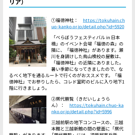
リア）
①福徳神社：
https://tokuhain.ch
uo-kanko.or.jp/detail.php?id=5920
「べらぼうフェスティバル
in
日本
橋」のイベント会場「福徳の森」の
隣に、「福徳神社」があります。瀬
川を身請けした鳥山検校の屋敷は、
「福徳神社」の近隣にありました。
暑い季節になってきましたので、な
るべく地下を通るルートで行くのがおススメです。「福
徳神社」でお参りしたら、コレド室町のビルに入り地下
1
階に行きましょう。
②熈代勝覧（きだいしょうら
ん）：
https://tokuhain.chuo-ka
nko.or.jp/detail.php?id=5996
三越前駅の地下コンコースの、三越
本館と三越新館の間の壁面に「熈代
勝覧」があります。「熈代勝覧」には、須原屋市兵衛