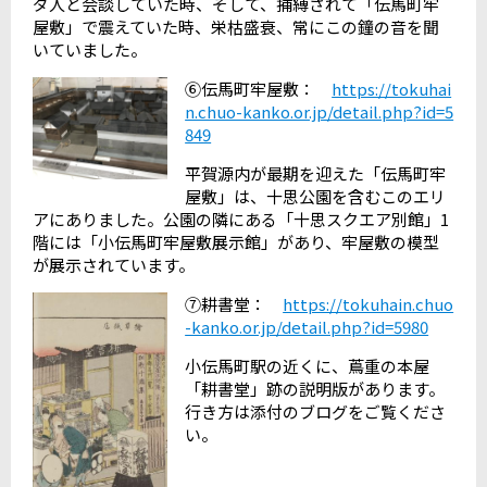
ダ人と会談していた時、そして、捕縛されて「伝馬町牢
屋敷」で震えていた時、栄枯盛衰、常にこの鐘の音を聞
いていました。
⑥伝馬町牢屋敷：
https://tokuhai
n.chuo-kanko.or.jp/detail.php?id=5
849
平賀源内が最期を迎えた「伝馬町牢
屋敷」は、十思公園を含むこのエリ
アにありました。公園の隣にある「十思スクエア別館」
1
階には「小伝馬町牢屋敷展示館」があり、牢屋敷の模型
が展示されています。
⑦耕書堂：
https://tokuhain.chuo
-kanko.or.jp/detail.php?id=5980
小伝馬町駅の近くに、蔦重の本屋
「耕書堂」跡の説明版があります。
行き方は添付のブログをご覧くださ
い。