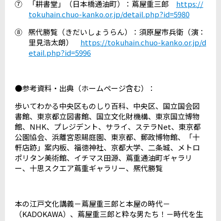
⑦
「耕書堂」（日本橋通油町）：蔦屋重三郎
https://
tokuhain.chuo-kanko.or.jp/detail.php?id=5980
⑧
熈代勝覧（きだいしょうらん）：須原屋市兵衛（演：
里見浩太朗）
https://tokuhain.chuo-kanko.or.jp/d
etail.php?id=5996
●参考資料・出典
（ホームページ含む）：
歩いてわかる中央区ものしり百科、中央区、国立国会図
書館、東京都立図書館、国立文化財機構、東京国立博物
館、
NHK
、プレジデント、サライ、ステラ
Net
、東京都
公園協会、浜離宮恩賜庭園、東京都、郵政博物館、「十
軒店跡」案内板、福徳神社、京都大学、二条城、メトロ
ポリタン美術館、イチマス田源、蔦重通油町ギャラリ
ー、十思スクエア蔦重ギャラリー、熈代勝覧
本の江戸文化講義－蔦屋重三郎と本屋の時代－
（
KADOKAWA
）、蔦屋重三郎と粋な男たち！－時代を生