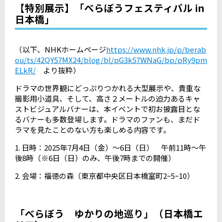
【特別展示】「べらぼうフェスティバル in
日本橋」
（以下、
NHK
ホームページ
https://www.nhk.jp/p/berab
ou/ts/42QY57MX24/blog/bl/pG3k57WNaG/bp/pRy9pm
ELkR/
より抜粋）
ドラマの世界観にどっぷりつかれる大型展示や、貴重な
撮影用小道具、そして、高さ２メートルの迫力あるキャ
ストビジュアルバナーは、本イベントで初お披露目とな
るバナーも多数登場します。ドラマのファンも、まだド
ラマを見たことのない方も楽しめる内容です。
1.
日時：
2025
年
7
月
4
日（金）～
6
日（日） 午前
11
時～午
後
8
時（※
6
日（日）のみ、午後
7
時までの開催）
2.
会場：福徳の森（東京都中央区日本橋室町
2
ｰ
5
ｰ
10
）
「べらぼう ゆかりの地巡り」（日本橋エ