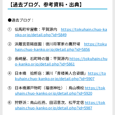
【過去ブログ、参考資料・出典】
●過去ブログ：
①
伝馬町牢屋敷：平賀源内
https://tokuhain.chuo-ka
nko.or.jp/detail.php?id=5849
②
浜離宮恩賜庭園：徳川将軍家の鷹狩場
https://toku
hain.chuo-kanko.or.jp/detail.php?id=5856
③
長崎屋、石町時の鐘：平賀源内
https://tokuhain.chu
o-kanko.or.jp/detail.php?id=5861
④
日本橋 拾軒店：瀬川「青楼美人合姿鏡」
https://to
kuhain.chuo-kanko.or.jp/detail.php?id=5907
⑤
日本橋瀬戸物町（福徳神社）：鳥山検校
https://tok
uhain.chuo-kanko.or.jp/detail.php?id=5920
⑥
狩野派：鳥山石燕、田沼意次、松平定信
https://tok
uhain.chuo-kanko.or.jp/detail.php?id=5987