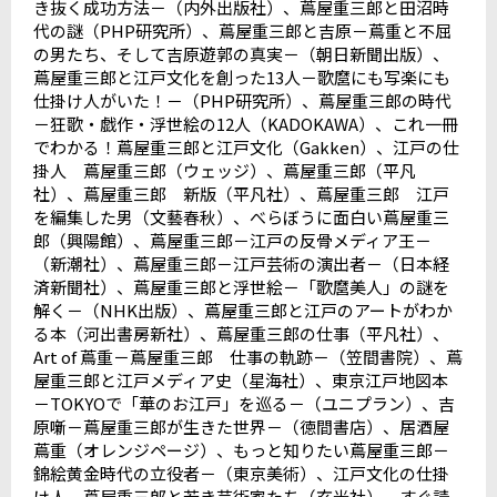
き抜く成功方法－（内外出版社）、蔦屋重三郎と田沼時
代の謎（
PHP
研究所）、蔦屋重三郎と吉原－蔦重と不屈
の男たち、そして吉原遊郭の真実－（朝日新聞出版）、
蔦屋重三郎と江戸文化を創った
13
人－歌麿にも写楽にも
仕掛け人がいた！－（
PHP
研究所）、蔦屋重三郎の時代
－狂歌・戯作・浮世絵の
12
人（
KADOKAWA
）、これ一冊
でわかる！蔦屋重三郎と江戸文化（
Gakken
）、江戸の仕
掛人 蔦屋重三郎（ウェッジ）、蔦屋重三郎（平凡
社）、蔦屋重三郎 新版（平凡社）、蔦屋重三郎 江戸
を編集した男（文藝春秋）、べらぼうに面白い蔦屋重三
郎（興陽館）、蔦屋重三郎－江戸の反骨メディア王－
（新潮社）、蔦屋重三郎－江戸芸術の演出者－（日本経
済新聞社）、蔦屋重三郎と浮世絵－「歌麿美人」の謎を
解く－（
NHK
出版）、蔦屋重三郎と江戸のアートがわか
る本（河出書房新社）、蔦屋重三郎の仕事（平凡社）、
Art of
蔦重－蔦屋重三郎 仕事の軌跡－（笠間書院）、蔦
屋重三郎と江戸メディア史（星海社）、東京江戸地図本
－
TOKYO
で「華のお江戸」を巡る－（ユニプラン）、吉
原噺－蔦屋重三郎が生きた世界－（徳間書店）、居酒屋
蔦重（オレンジページ）、もっと知りたい蔦屋重三郎－
錦絵黄金時代の立役者－（東京美術）、江戸文化の仕掛
け人 蔦屋重三郎と若き芸術家たち（玄光社）、すぐ読