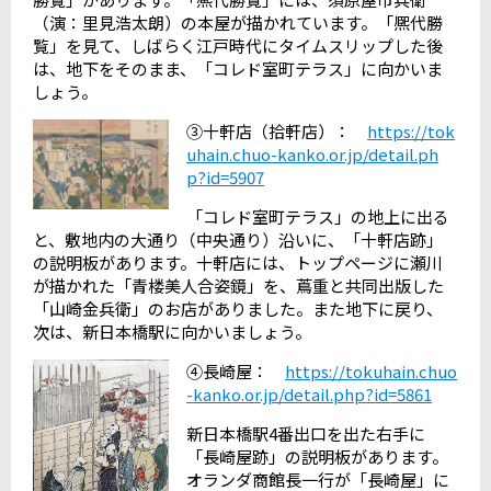
（演：里見浩太朗）の本屋が描かれています。「熈代勝
覧」を見て、しばらく江戸時代にタイムスリップした後
は、地下をそのまま、「コレド室町テラス」に向かいま
しょう。
③十軒店（拾軒店）：
https://tok
uhain.chuo-kanko.or.jp/detail.ph
p?id=5907
「コレド室町テラス」の地上に出る
と、敷地内の大通り（中央通り）沿いに、「十軒店跡」
の説明板があります。十軒店には、トップページに瀬川
が描かれた「青楼美人合姿鏡」を、蔦重と共同出版した
「山崎金兵衛」のお店がありました。また地下に戻り、
次は、新日本橋駅に向かいましょう。
④長崎屋：
https://tokuhain.chuo
-kanko.or.jp/detail.php?id=5861
新日本橋駅
4
番出口を出た右手に
「長崎屋跡」の説明板があります。
オランダ商館長一行が「長崎屋」に