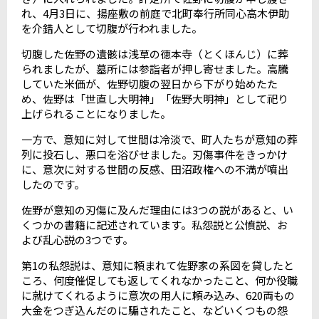
れ、
4
月
3
日に、揚座敷の前庭で北町奉行所同心高木伊助
を介錯人として切腹が行われました。
切腹した佐野の遺骸は浅草の徳本寺（とくほんじ）に葬
られましたが、墓所には参詣者が押し寄せました。高騰
していた米価が、佐野切腹の翌日から下がり始めたた
め、佐野は「世直し大明神」「佐野大明神」として祀り
上げられることになりました。
一方で、意知に対して世間は冷淡で、町人たちが意知の葬
列に投石し、悪口を浴びせました。刃傷事件をきっかけ
に、意次に対する世間の反感、田沼政権への不満が噴出
したのです。
佐野が意知の刃傷に及んだ理由には
3
つの説があると、い
くつかの書籍に記述されています。私怨説と公憤説、お
よび乱心説の
3
つです。
第
1
の私怨説は、意知に頼まれて佐野家の系図を貸したと
ころ、何度催促しても返してくれなかったこと、何か役職
に就けてくれるように意次の用人に頼み込み、
620
両もの
大金をつぎ込んだのに騙されたこと、などいくつもの怨