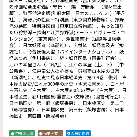
版人－（集英社）、狩野派絵画史（吉川弘文館）、江戸
名作画帖全集
4
探幽・守景・一蝶－狩野派－（駸々堂出
版）、狩野派決定版
(
別冊太陽 日本のこころ
131)
（平凡
社）、狩野派の絵画－特別展（東京国立博物館）、狩野
派の絵画－特別展図録（東京国立博物館）、もっと知り
たい狩野派－探幽と江戸狩野派
(
アート・ビギナーズ・コ
レクション
)
（東京美術）、浮世絵芸術（国際浮世絵学
会）、日本妖怪考（森話社）、広益体 妖怪普及史（勉
誠社）、今昔妖怪大鑑（パイインターナショナル）、妖
怪あつめ（角川書店）、続・妖怪図鑑（図書刊行会）、
江戸の本屋さん（平凡社）、江戸の本屋（上、下）（中
公新書）、江戸奉公人の心得帖－呉服商白木屋の日常
（新潮社）、社史で見る日本経済史 第
109
巻 復刻 白
木屋の歴史
/
白木屋
300
年の歴史（ゆまに書房）、白木屋
三百年史（白木屋）、白木屋
300
年の歴史（白木屋）、日
本橋区史、石川雅望集
(
叢書江戸文庫
28)
（国書刊行会）、
日本橋区史 第一冊（飯塚書房）、日本橋区史 第二冊
（飯塚書房）、日本橋区史 第三冊（飯塚書房）、日本
橋区史 第四冊（飯塚書房）
中央区百景
歴史・文化
人形町周辺