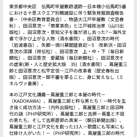
東京都中央区 伝馬町牢屋敷跡遺跡－日本橋小伝馬町
5
番
における十思スクエア別館建設に伴う緊急発掘調査報告
書－（中央区教育委員会）、物語大江戸牢屋敷（文芸春
秋）、田沼意次－「商業革命」と江戸城政治家（山川出
版社）、田沼意次・意知父子を誰が消し去った
?
－海外文
書で浮かび上がる人物（清水書院）、田沼意次の時代
（岩波書店）、失脚－徳川幕閣盛衰記－
5
改新派・田沼
意次の深謀（祥伝社）、田沼意次 上・中・下（毎日新
聞社）、田沼意次 愛蔵版（毎日新聞社）、田沼意次そ
の虚実
(
新・人と歴史拡大版
35)
（清水書院）、蔦屋重三
郎と田沼意次と松平定信－江戸の改革者（歴史春秋出
版）、田沼意次－御不審を蒙ること、身に覚えなし（ミ
ネルヴァ書房）、
本の江戸文化講義－蔦屋重三郎と本屋の時代－
（
KADOKAWA
）、蔦屋重三郎と粋な男たち！－時代を生
き抜く成功方法－（内外出版社）、蔦屋重三郎と田沼時
代の謎（
PHP
研究所）、蔦屋重三郎と吉原－蔦重と不屈
の男たち、そして吉原遊郭の真実－（朝日新聞出版）、
蔦屋重三郎と江戸文化を創った
13
人－歌麿にも写楽にも
仕掛け人がいた！－（
PHP
研究所）、蔦屋重三郎の時代