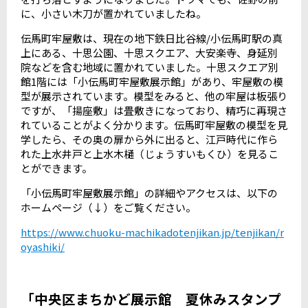
に、小さい木刀が置かれていましたね。
伝馬町牢屋敷は、現在の地下鉄日比谷線
/
小伝馬町駅の真
上にある、十思公園、十思スクエア、大安楽寺、身延別
院などを含む地域に置かれていました。十思スクエア別
館
1
階には「小伝馬町牢屋敷展示館」があり、牢屋敷の模
型が展示されています。模型をみると、他の牢屋は板張り
ですが、「揚座敷」は畳敷きになっており、精巧に再現さ
れていることがよく分かります。伝馬町牢屋敷の模型を見
学したら、その奥の扉から外に出ると、江戸時代に作ら
れた上水井戸と上水木樋（じょうすいもくひ）を見るこ
とができます。
「小伝馬町牢屋敷展示館」の詳細やアクセスは、以下の
ホームページ（↓）をご覧ください。
https://www.chuoku-machikadotenjikan.jp/tenjikan/r
oyashiki/
「中央区まちかど展示館 夏休みスタンプ