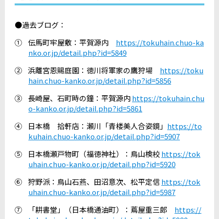
●過去ブログ：
①
伝馬町牢屋敷：平賀源内
https://tokuhain.chuo-ka
nko.or.jp/detail.php?id=5849
②
浜離宮恩賜庭園：徳川将軍家の鷹狩場
https://toku
hain.chuo-kanko.or.jp/detail.php?id=5856
③
長崎屋、石町時の鐘：平賀源内
https://tokuhain.chu
o-kanko.or.jp/detail.php?id=5861
④
日本橋 拾軒店：瀬川「青楼美人合姿鏡」
https://to
kuhain.chuo-kanko.or.jp/detail.php?id=5907
⑤
日本橋瀬戸物町（福徳神社）：鳥山検校
https://tok
uhain.chuo-kanko.or.jp/detail.php?id=5920
⑥
狩野派：鳥山石燕、田沼意次、松平定信
https://tok
uhain.chuo-kanko.or.jp/detail.php?id=5987
⑦
「耕書堂」（日本橋通油町）：蔦屋重三郎
https://