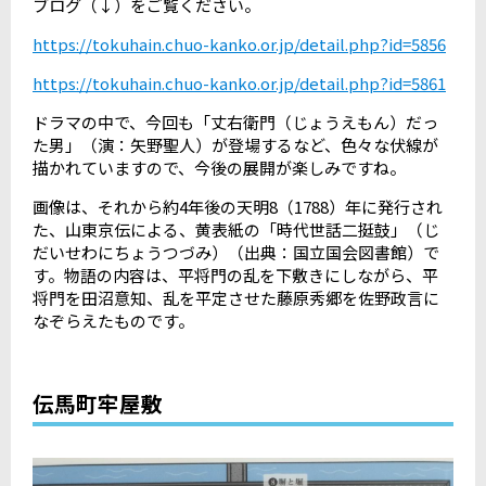
ブログ（↓）をご覧ください。
https://tokuhain.chuo-kanko.or.jp/detail.php?id=5856
https://tokuhain.chuo-kanko.or.jp/detail.php?id=5861
ドラマの中で、今回も「丈右衛門（じょうえもん）だっ
た男」（演：矢野聖人）が登場するなど、色々な伏線が
描かれていますので、今後の展開が楽しみですね。
画像は、それから約
4
年後の天明
8
（
1788
）年に発行され
た、山東京伝による、黄表紙の「時代世話二挺鼓」（じ
だいせわにちょうつづみ）（出典：国立国会図書館）で
す。物語の内容は、平将門の乱を下敷きにしながら、平
将門を田沼意知、乱を平定させた藤原秀郷を佐野政言に
なぞらえたものです。
伝馬町牢屋敷