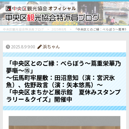
オフィシャル
中央区観光協会特派員ブログ
2025年8月
「中央区とのご縁：べらぼう〜蔦重栄
2025.8.9 9:00
浜ちゃん
「中央区とのご縁：べらぼう〜蔦重栄華乃
夢噺〜⑮」
～伝馬町牢屋敷：田沼意知（演：宮沢氷
魚）、佐野政言（演：矢本悠馬）～
「中央区まちかど展示館 夏休みスタンプ
ラリー＆クイズ」開催中