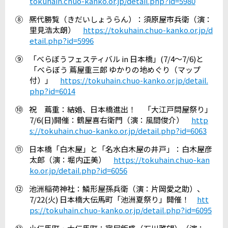
tokuhain.chuo-kanko.or.jp/detail.php?id=5980
⑧
熈代勝覧（きだいしょうらん）：須原屋市兵衛（演：
里見浩太朗）
https://tokuhain.chuo-kanko.or.jp/d
etail.php?id=5996
⑨
「べらぼうフェスティバル
in
日本橋」
(7/4
～
7/6)
と
「べらぼう 蔦屋重三郎 ゆかりの地めぐり（マップ
付）」
https://tokuhain.chuo-kanko.or.jp/detail.
php?id=6014
⑩
祝 蔦重：結婚、日本橋進出！ 「大江戸問屋祭り」
7/6(
日
)
開催：鶴屋喜右衛門（演：風間俊介）
http
s://tokuhain.chuo-kanko.or.jp/detail.php?id=6063
⑪
日本橋「白木屋」と「名水白木屋の井戸」：白木屋彦
太郎（演：堀内正美）
https://tokuhain.chuo-kan
ko.or.jp/detail.php?id=6056
⑫
池洲稲荷神社：鱗形屋孫兵衛（演：片岡愛之助）、
7/22(
火
)
日本橋大伝馬町「池洲夏祭り」開催！
htt
ps://tokuhain.chuo-kanko.or.jp/detail.php?id=6095