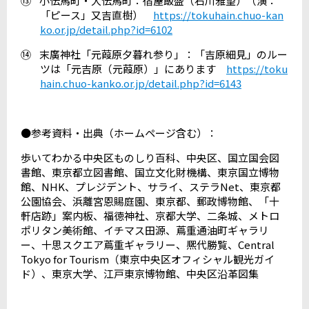
⑬
小伝馬町・大伝馬町：宿屋飯盛（石川雅望）（演：
「ピース」又吉直樹）
https://tokuhain.chuo-kan
ko.or.jp/detail.php?id=6102
⑭
末廣神社「元葭原夕暮れ参り」：「吉原細見」のルー
ツは「元吉原（元葭原）」にあります
https://toku
hain.chuo-kanko.or.jp/detail.php?id=6143
●参考資料・出典（ホームページ含む）：
歩いてわかる中央区ものしり百科、中央区、国立国会図
書館、東京都立図書館、国立文化財機構、東京国立博物
館、
NHK
、プレジデント、サライ、ステラ
Net
、東京都
公園協会、浜離宮恩賜庭園、東京都、郵政博物館、「十
軒店跡」案内板、福徳神社、京都大学、二条城、メトロ
ポリタン美術館、イチマス田源、蔦重通油町ギャラリ
ー、十思スクエア蔦重ギャラリー、熈代勝覧、
Central
Tokyo for Tourism
（東京中央区オフィシャル観光ガイ
ド）、東京大学、江戸東京博物館、中央区沿革図集