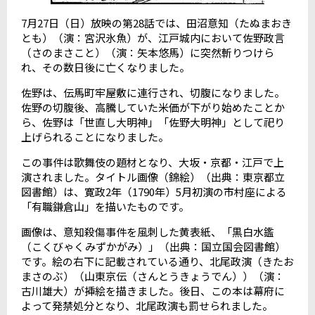
7
月
27
日（日）放映の第
28
話では、田沼意知（たぬまおき
とも）（演：宮沢氷魚）が、江戸城内において佐野政言
（さのまさこと）（演：矢本悠馬）に突然斬りつけら
れ、その数日後に亡くなりました。
佐野は、伝馬町牢屋敷に連行され、切腹になりました。
佐野の切腹後、高騰していた米価が下がり始めたことか
ら、佐野は「世直し大明神」「佐野大明神」として祀り
上げられることになりました。
この事件は歌舞伎の題材となり、大坂・京都・江戸で上
演されました。タイトル画像（錦絵）（出典：東京都立
図書館）は、寛政
2
年（
1790
年）
5
月初演の市村座による
「有職鎌倉山」を描いたものです。
画像は、意知殺傷事件を風刺した黄表紙、「黒白水鑑
（こくびゃくみずかがみ）」（出典：国立国会図書館）
です。絵の右下に記載されている通り、北尾政演（きたお
まさのぶ）（山東京伝（さんとうきょうでん））（演：
古川雄大）が挿絵を描きました。後日、この本は幕府に
よって発禁処分となり、北尾政演も罰せられました。