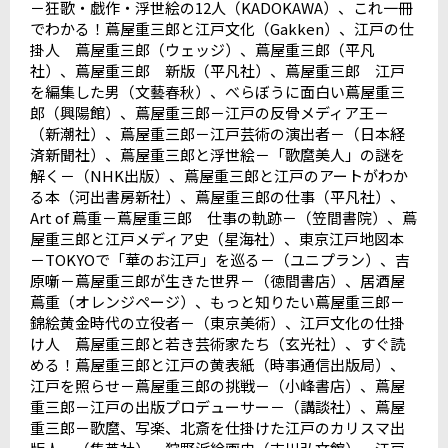
－狂歌・戯作・浮世絵の
12
人（
KADOKAWA
）、これ一冊
でわかる！蔦屋重三郎と江戸文化（
Gakken
）、江戸の仕
掛人 蔦屋重三郎（ウェッジ）、蔦屋重三郎（平凡
社）、蔦屋重三郎 新版（平凡社）、蔦屋重三郎 江戸
を編集した男（文藝春秋）、べらぼうに面白い蔦屋重三
郎（興陽館）、蔦屋重三郎－江戸の反骨メディア王－
（新潮社）、蔦屋重三郎－江戸芸術の演出者－（日本経
済新聞社）、蔦屋重三郎と浮世絵－「歌麿美人」の謎を
解く－（
NHK
出版）、蔦屋重三郎と江戸のアートがわか
る本（河出書房新社）、蔦屋重三郎の仕事（平凡社）、
Art of
蔦重－蔦屋重三郎 仕事の軌跡－（笠間書院）、蔦
屋重三郎と江戸メディア史（星海社）、東京江戸地図本
－
TOKYO
で「華のお江戸」を巡る－（ユニプラン）、吉
原噺－蔦屋重三郎が生きた世界－（徳間書店）、居酒屋
蔦重（オレンジページ）、もっと知りたい蔦屋重三郎－
錦絵黄金時代の立役者－（東京美術）、江戸文化の仕掛
け人 蔦屋重三郎と若き芸術家たち（玄光社）、すぐ読
める！蔦屋重三郎と江戸の黄表紙（時事通信出版局）、
江戸を照らせ－蔦屋重三郎の挑戦－（小峰書店）、蔦屋
重三郎－江戸の出版プロデューサー－（講談社）、蔦屋
重三郎－歌麿、写楽、北斎を仕掛けた江戸のカリスマ出