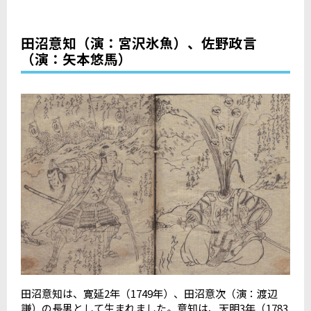
田沼意知（演：宮沢氷魚）、佐野政言
（演：矢本悠馬）
田沼意知は、寛延
2
年（
1749
年）、田沼意次（演：渡辺
謙）の長男として生まれました。意知は、天明
3
年（
1783