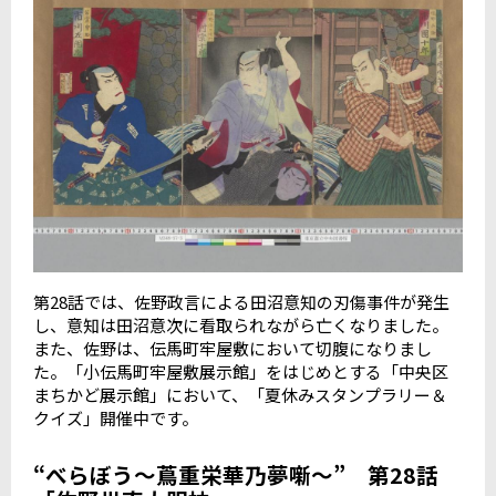
第
28
話では、佐野政言による田沼意知の刃傷事件が発生
し、意知は田沼意次に看取られながら亡くなりました。
また、佐野は、伝馬町牢屋敷において切腹になりまし
た。「小伝馬町牢屋敷展示館」をはじめとする「中央区
まちかど展示館」において、「夏休みスタンプラリー＆
クイズ」開催中です。
“べらぼう〜蔦重栄華乃夢噺〜” 第28話