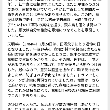
年）、若年寄に抜擢されましたが、まだ部屋住みの身分
であり、家督を継いでいない者が若年寄として幕閣の一
角を占めることは先例がありませんでした。この時、意
次は
65
歳で老中、意知は
35
歳で若年寄、当時
”
田沼父
子
”
といわれて幕政の実権を握り、飛ぶ鳥も落とす勢いで
した。意次は自分の権勢を意知につなぐことを意図して
いました。
天明
4
年（
1784
年）
3
月
24
日は、田沼父子にとり運命の日
となりました。午後
1
時頃、意知が将軍の警衛に当たる新
番組の詰所前を通りかかったときに、旗本の佐野政言が
意知に突然斬りかかりました。その際、佐野は、「覚え
があるであろう」と
3
度叫び、意知を後ろから斬りつけま
した。殿中なので、意知は脇差を抜かずに鞘で受け止め
ましたが、防ぎきれず手傷をおいました。ドラマでもこ
のシーンが忠実に再現されていましたね。佐野は、さら
に追いかけ、桔梗の間に逃げた意知に深手を負わせまし
た。これが致命傷になり、意知は
2
日後の
3
月
26
日に
36
歳
でこの世を去りました。
佐野は捕らえられ、伝馬町牢屋敷の揚座敷（あがりざし
き）に入れられました。評定所で佐野に切腹が申し渡さ