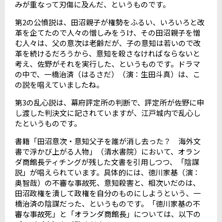
みが重なって刃傷に及んだ、というものです。
第
2
の公憤説は、田沼親子が権勢をふるい、いろいろと改
革を企てたので人々の憎しみをうけ、その田沼親子を憎
む人々は、父の意次は老齢だが、子の意知は若いので改
革を続けるだろうから、意知を殺さなければならないと
考え、佐野がそれを実行した、というものです。ドラマ
の中で、一橋治済（はるさだ）（演：生田斗真）は、こ
の説を唱えていましたね。
第
3
の乱心説は、幕府評定所の判断で、評定所が佐野に申
し渡した判決文に記されていますが、江戸城内で乱心し
たというものです。
書籍「田沼意次・意知父子を誰が消し去った？ 海外文
書で浮かび上がる人物」（清水書院）において、オラン
ダ商館長ティチングが残した文書を引用しつつ、「陰謀
説」が唱えられています。具体的には、徳川家基（演：
奥智哉）の不審な事故死、意知殺害と、相次いだのは、
田沼政権を潰して政権を自分のものにしようという、一
橋治済の陰謀だった、というものです。「徳川家基の不
審な事故死」と「オランダ商館長」については、以下の