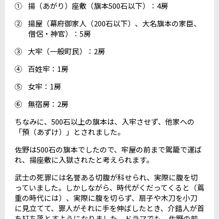
①
揚（あがり）座敷（旗本
500
石以下）：
4
房
②
揚屋（幕府御家人（
200
石以下）、大名旗本の家臣、
僧侶・神官）：
5
房
③
大牢（一般町民）：
2
房
④
百姓牢：
1
房
⑤
女牢：
1
房
⑥
無宿房：
2
房
ちなみに、
500
石以上の旗本は、入牢させず、他家への
「預（あずけ）」とされました。
佐野は
500
石の旗本でしたので、牢屋の前まで駕籠で運ば
れ、揚座敷に入獄されたと考えられます。
武士の死罪には名誉ある切腹が科せられ、実際に腹を切
っていました。しかしながら、時代がくだってくると（蔦
重の時代には）、実際に腹を切らず、扇子や木刀を小刀
に見立てて、罪人がそれに手を伸ばしたとき、介錯人が首
を打ち落とすようになりました。ドラマでも、佐野の前