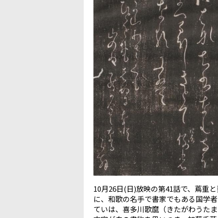
10
月
26
日
(
日
)
放映の第
41
話で、蔦重と
に、和歌の名手で書家でもある国学者
ていは、喜多川歌麿（きたがわうたま