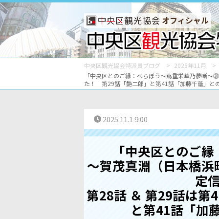
オフィシャル
中央区観光協会特派員ブログ
2025年11月
「中央区とのご縁：べらぼう〜蔦重栄華乃夢噺〜㉘」
た！ 第29話「艶二郎」と第41話「加藤千蔭」と
2025.11.1 9:00
「中央区とのご縁
～賀茂真淵（日本橋浜
定
第28話 ＆ 第29話は
と第41話「加