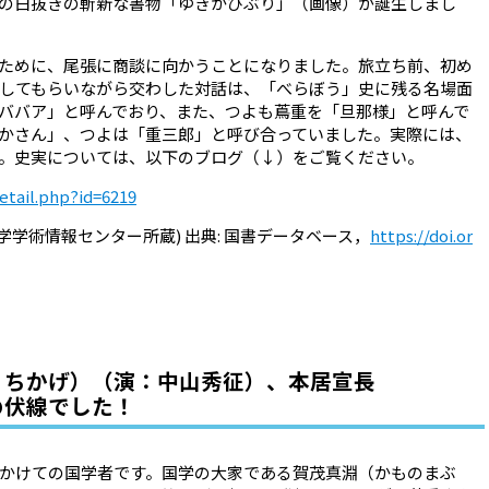
の白抜きの斬新な書物「ゆきかひぶり」（画像）が誕生しまし
ために、尾張に商談に向かうことになりました。旅立ち前、初め
してもらいながら交わした対話は、「べらぼう」史に残る名場面
ババア」と呼んでおり、また、つよも蔦重を「旦那様」と呼んで
かさん」、つよは「重三郎」と呼び合っていました。実際には、
。史実については、以下のブログ（↓）をご覧ください。
detail.php?id=6219
学学術情報センター所蔵
)
出典
:
国書データベース，
https://doi.or
うちかげ）（演：中山秀征）、本居宣長
話の伏線でした！
かけての国学者です。国学の大家である賀茂真淵（かものまぶ