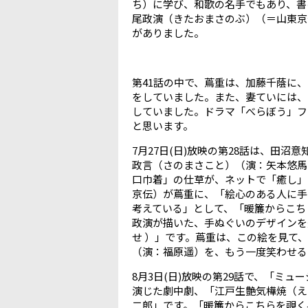
ち）に学び、和歌の名手でもあり、書
尾政演（きたおまさのぶ）（＝山東京
がありました。
第
41
話の中で、蔦重は、加藤千蔭に、
をしていました。また、妻ていには、
していました。ドラマ「べらぼう」フ
と思います。
7
月
27
日
(
日
)
放映の第
28
話は、田沼意
政言（さのまさこと）（演：矢本悠馬
口巾着」の仕草が、ネットで「癒し」
京伝）が蔦重に、「絵心のある人に手
考えている」として、「暖簾からこち
政演が描いた、手ぬぐいのデザインを
せ ）」です。蔦重は、この絵を見て
（演：福原遥）を、もう一度笑わせる
8
月
3
日
(
日
)
放映の第
29
話で、「ミュー
演じた劇中劇、「江戸生艶気樺焼（え
二郎」です。「暖簾からこちらを覗く