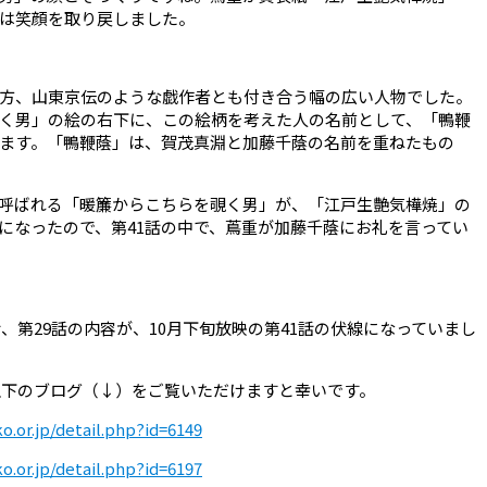
は笑顔を取り戻しました。
方、山東京伝のような戯作者とも付き合う幅の広い人物でした。
く男」の絵の右下に、この絵柄を考えた人の名前として、「鴨鞭
ます。「鴨鞭蔭」は、賀茂真淵と加藤千蔭の名前を重ねたもの
呼ばれる「暖簾からこちらを覗く男」が、「江戸生艶気樺焼」の
になったので、第
41
話の中で、蔦重が加藤千蔭にお礼を言ってい
話、第
29
話の内容が、
10
月下旬放映の第
41
話の伏線になっていまし
以下のブログ（↓）をご覧いただけますと幸いです。
o.or.jp/detail.php?id=6149
o.or.jp/detail.php?id=6197