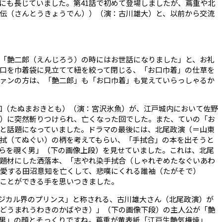
にも長じていました。第
41
話で初めて登場しましたが、蔦重や北
伝（さんとうきょうでん））（演：古川雄大）と、以前から交流
「艶二郎（えんじろう）の時にはお世話になりました」と、お礼
口を巾着袋に見立てて紐を絞って閉じる、「お口巾着」の仕草を
ァンの方は、「艶二郎」も「お口巾着」も覚えていらっしゃるか
知（たぬまおきとも）（演：宮沢氷魚）が、江戸城内において佐野
）に突然斬りつけられ、亡くなった回でした。また、ていの「お
と話題になっていました。ドラマの最後には、北尾政演（＝山東
拭（てぬぐい）の柄を考えてもらい、「手拭合」の本を出そうと
らを覗く男」（下の画像上段）を見せていました。これは、北尾
題材にした洒落本、「志やれ染手拭合（しゃれぞめたなぐいあわ
、愛する田沼意知を亡くして、悲嘆にくれる誰袖（たがそで）
ことができる手を思いつきました。
ジカル界のプリンス」と称される、古川雄大さん（北尾政演）が
どうまれうわきのかばやき）」（下の画像下段）の主人公が「艶
男」の顔とそっくりですね。蔦重が黄表紙「江戸生艶気樺焼」