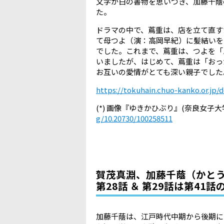
文字が白の書物を思いつき、加藤千蔭
た。
ドラマの中で、蔦重は、店を立て直す
て母つよ（演：高岡早紀）に髪結いを
でした。これまで、蔦重は、つよを「
いましたが、はじめて、蔦重は「おっ
お互いの愛情がとても深い親子でした
https://tokuhain.chuo-kanko.or.jp/
(*)
画像『ゆきかひぶり』
(
奈良女子大
g/10.20730/100258511
賀茂真淵、加藤千蔭（かと
第28話 ＆ 第29話は第41
加藤千蔭は、江戸時代中期から後期に