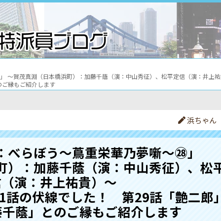
 ～賀茂真淵（日本橋浜町）：加藤千蔭（演：中山秀征）、松平定信（演：井上祐貴）～
のご縁もご紹介します
浜ちゃん
：べらぼう〜蔦重栄華乃夢噺〜㉘」
町）：加藤千蔭（演：中山秀征）、松
信（演：井上祐貴）～
第41話の伏線でした！ 第29話「艶二郎
藤千蔭」とのご縁もご紹介します