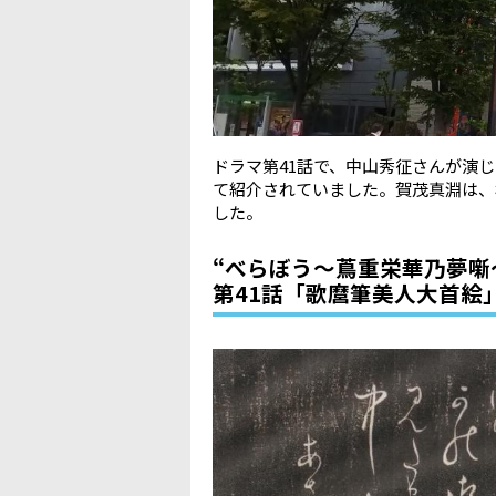
ドラマ第
41
話で、中山秀征さんが演じ
て紹介されていました。賀茂真淵は、
した。
“べらぼう〜蔦重栄華乃夢噺
第41話「歌麿筆美人大首絵