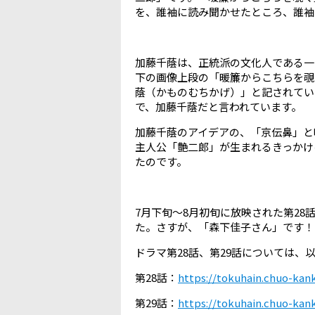
を、誰袖に読み聞かせたところ、誰袖
加藤千蔭は、正統派の文化人である一
下の画像上段の「暖簾からこちらを覗
蔭（かものむちかげ）」と記されてい
で、加藤千蔭だと言われています。
加藤千蔭のアイデアの、「京伝鼻」と
主人公「艶二郎」が生まれるきっかけ
たのです。
7
月下旬～
8
月初旬に放映された第
28
た。さすが、「森下佳子さん」です！
ドラマ第
28
話、第
29
話については、
第
28
話：
https://tokuhain.chuo-kank
第
29
話：
https://tokuhain.chuo-kank