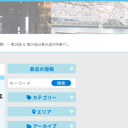
 第28話 ＆ 第29話は第41話の伏線でし
最近の投稿
平
カテゴリー
エリア
」
アーカイブ