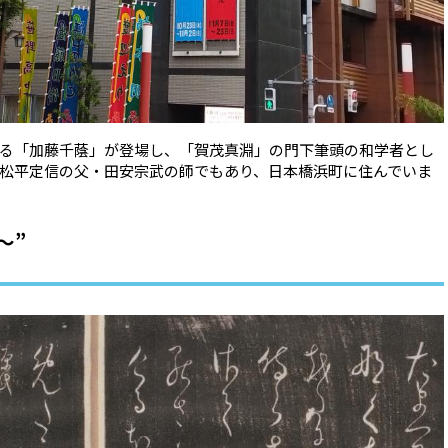
る「加藤千蔭」が登場し、「賀茂真淵」の門下筆頭の和学者とし
松平定信の父・田安宗武の師でもあり、日本橋浜町に住んでいま
〜”
」