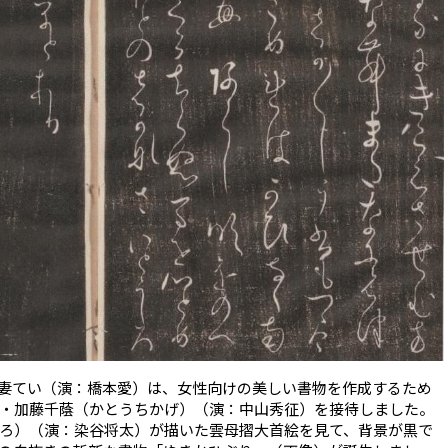
妻てい（演：橋本愛）は、女性向けの美しい書物を作成するため
・加藤千蔭（かとうちかげ）（演：中山秀征）を接待しました。
ろ）（演：染谷将太）が描いた雲母摺大首絵を見て、背景が黒で