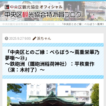
オフィシャル
中央区観光協会特派員ブログ
2025年9月
「中央区とのご縁：べらぼう〜蔦重栄
2025.9.27 9:00
浜ちゃん
「中央区とのご縁：べらぼう〜蔦重栄華乃
夢噺〜㉓」
～鉄砲洲（鐵砲洲稲荷神社）：平秩東作
（演：木村了）～