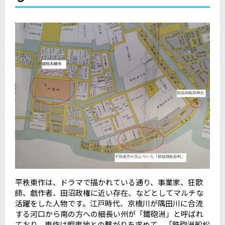
平秩東作は、ドラマで描かれている通り、事業家、狂歌
師、戯作者、田沼政権に近い存在、などとしてマルチな
活躍をした人物です。江戸時代、京橋川が隅田川に合流
する河口から南の方への細長い州が「鐵砲洲」と呼ばれ
ており、東作は蝦夷地との繫がりを求めて、「鉄砲洲船松