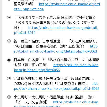
里見浩太朗）
https://tokuhain.chuo-kanko.or.jp/d
etail.php?id=5996
⑨
「べらぼうフェスティバル
in
日本橋」
(7/4
～
7/6)
と
「べらぼう 蔦屋重三郎 ゆかりの地めぐり（マップ
付）」
https://tokuhain.chuo-kanko.or.jp/detail.
php?id=6014
⑩
祝 蔦重：結婚、日本橋進出！ 「大江戸問屋祭り」
7/6(
日
)
開催：鶴屋喜右衛門（演：風間俊介）
http
s://tokuhain.chuo-kanko.or.jp/detail.php?id=6063
⑪
日本橋「白木屋」と「名水白木屋の井戸」：白木屋彦
太郎（演：堀内正美）
https://tokuhain.chuo-kan
ko.or.jp/detail.php?id=6056
⑫
池洲稲荷神社：鱗形屋孫兵衛（演：片岡愛之助）、
7/22(
火
)
日本橋大伝馬町「池洲夏祭り」開催！
htt
ps://tokuhain.chuo-kanko.or.jp/detail.php?id=6095
⑬
小伝馬町・大伝馬町：宿屋飯盛（石川雅望）（演：
「ピース」又吉直樹）
https://tokuhain.chuo-kan
ko.or.jp/detail.php?id=6102