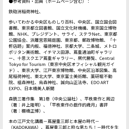
●参考資料・出典（ホームページ含む）：
鉄砲洲稲荷神社、
歩いてわかる中央区ものしり百科、中央区、国立国会図
書館、東京都立図書館、国立文化財機構、東京国立博物
館、
NHK
、プレジデント、サライ、ステラ
Net
、東京都
公園協会、浜離宮恩賜庭園、東京都、郵政博物館、「十
軒店跡」案内板、福徳神社、京都大学、二条城、メトロ
ポリタン美術館、イチマス田源、蔦重通油町ギャラリ
ー、十思スクエア蔦重ギャラリー、熈代勝覧、
Central
Tokyo for Tourism
（東京中央区オフィシャル観光ガイ
ド）、東京大学、江戸東京博物館、中央区沿革図集、高
尾稲荷神社、東北大学、東京富士美術館、薬研堀不動
院、椙森神社、烏森神社、誠向山正法寺、
EDO ART
EXPO
、日本橋美人新聞
森銑三著作集 第
1
巻（中央公論社）、平秩東作と周辺
（著：井上隆明）、「平秩東作の戯作的歳月」書評
（著：棚橋正博）、
本の江戸文化講義－蔦屋重三郎と本屋の時代－
（
KADOKAWA
）、蔦屋重三郎と粋な男たち！－時代を生