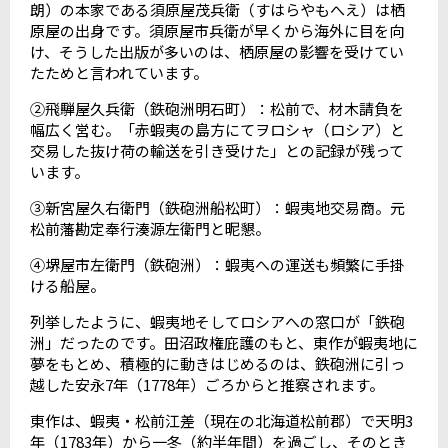
朗）の本家である須原屋茂兵衛（すはらやもへえ）は栖
原屋の出身です。須原屋市兵衛が早くから海外に目を向
け、そうした出版が多いのは、栖原屋の影響を受けてい
たためと言われています。
②飛騨屋久兵衛（鉄砲洲明石町）：松前で、材木請負を
幅広く営む。「赤蝦夷の島方にてヲロシャ（ロシア）と
交易した抜け荷の輸送を引き受けた」との記録が残って
います。
③新宮屋久右衛門（鉄砲洲船松町）：蝦夷地交易商。元
松前藩勘定奉行湊源左衛門と昵懇。
④堺屋市左衛門（鉄砲洲）：蝦夷への運送も頻繁に手掛
ける船屋。
列挙したように、蝦夷地そしてロシアへの窓口が「鉄砲
洲」だったのです。田沼政権庇護のもと、東作が蝦夷地に
夢をもとめ、積極的に動きはじめるのは、鉄砲洲に引っ
越した安永
7
年（
1778
年）ごろからと推察されます。
東作は、蝦夷・松前江差（現在の北海道松前郡）で天明
3
年（
1783
年）から一冬（約半年間）を過ごし、そのとき