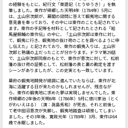
の経験をもとに、紀行文「東遊記（とうゆうき）」を執
筆しました。東作が帰郷した天明
4
年（
1784
年）
5
月に
は、土山宗次郎が、幕閣の諮問に答えて蝦夷地に関する
意見書を奉っており、その中には東作のことも記されてい
ます。東作の手記等を材料として記されたとされる「絵
馬屋額輔の東作伝」の中に、「土山宗次郎は東作に対し
て、蝦夷に行き、蝦夷地の抜け荷のことを調べるように申
し伝えた」と記されており、東作の蝦夷入りは、土山宗
次郎と熟議の上だったことが分かります。ドラマ第
29
話
で、土山宗次郎同席のもとで、東作が意次に対して、松前
藩の抜け荷の証拠として、松前藩の表と裏の勘定を渡す
シーンがありましたが、この史実とも一致しています。
幕府の蝦夷地開発が順調に進んでいたならば、東作が北
海に活躍する日が来たのかもしれませんが、残念なが
ら、東作の蝦夷地に求めた夢は実現しませんでした。東
作帰郷の
2
年後の天明
6
年（
1786
年）
9
月に徳川家治（とく
がわいえはる）（演：眞島秀和）が死去、それと前後し
て老中田沼意次が失脚し、蝦夷地踏査は頓挫してしまい
ました。その
3
年後、寛政元年（
1789
年）
3
月、東作は
64
歳で永眠しました。