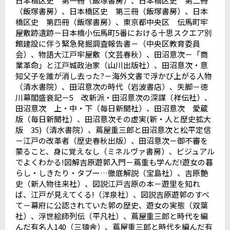
日本橋区史 第一冊（飯塚書房）、日本橋区史 第二冊
（飯塚書房）、日本橋区史 第三冊（飯塚書房）、日本
橋区史 第四冊（飯塚書房）、東京都中央区 伝馬町牢
屋敷跡遺跡－日本橋小伝馬町
5
番における十思スクエア別
館建設に伴う緊急発掘調査報告書－（中央区教育委員
会）、物語大江戸牢屋敷（文芸春秋）、田沼意次－「商
業革命」と江戸城政治家（山川出版社）、田沼意次・意
知父子を誰が消し去った
?
－海外文書で浮かび上がる人物
（清水書院）、田沼意次の時代（岩波書店）、失脚－徳
川幕閣盛衰記－
5
改新派・田沼意次の深謀（祥伝社）、
田沼意次 上・中・下（毎日新聞社）、田沼意次 愛蔵
版（毎日新聞社）、田沼意次その虚実
(
新・人と歴史拡大
版
35)
（清水書院）、蔦屋重三郎と田沼意次と松平定信
－江戸の改革者（歴史春秋出版）、田沼意次－御不審を
蒙ること、身に覚えなし（ミネルヴァ書房）、ビジュアル
でよくわかる
!
図解吉原遊郭入門－蔦重も学んだ
!
遊女の暮
らし・しきたり・タブー
…
徹底解説（宝島社）、吉原艶
史（新人物往来社）、図説江戸吉原の本－遊里を知れ
ば、江戸が見えてくる
!
（洋泉社）、図説吉原遊郭のすべ
て－幕府に公認されていた郭の歴史、遊女の実態（双葉
社）、浮世絵師列伝（平凡社）、蔦屋重三郎と時代を編
んだ有名人
140
（三猿舎）、蔦屋重三郎と時代を編んだ有