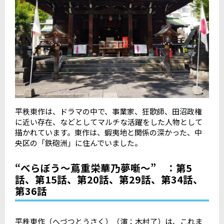
平秩東作は、ドラマの中で、事業家、狂歌師、田沼政権
に近い存在、などとしてマルチな活躍をした人物として
描かれています。東作は、蝦夷地と関係の深かった、中
央区の「鉄砲洲」に住んでいました。
“べらぼう〜蔦重栄華乃夢噺〜” ：第5
話、第15話、第20話、第29話、第34話、
第36話
平秩東作（へづつとうさく）（演：木村了）は、これま