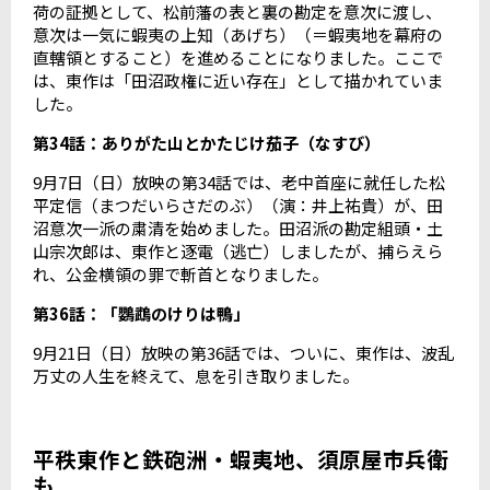
荷の証拠として、松前藩の表と裏の勘定を意次に渡し、
意次は一気に蝦夷の上知（あげち）（＝蝦夷地を幕府の
直轄領とすること）を進めることになりました。ここで
は、東作は「田沼政権に近い存在」として描かれていま
した。
第
34
話：ありがた山とかたじけ茄子（なすび）
9
月
7
日（日）放映の第
34
話では、老中首座に就任した松
平定信（まつだいらさだのぶ）（演：井上祐貴）が、田
沼意次一派の粛清を始めました。田沼派の勘定組頭・土
山宗次郎は、東作と逐電（逃亡）しましたが、捕らえら
れ、公金横領の罪で斬首となりました。
第
36
話：「鸚鵡のけりは鴨」
9
月
21
日（日）放映の第
36
話では、ついに、東作は、波乱
万丈の人生を終えて、息を引き取りました。
平秩東作と鉄砲洲・蝦夷地、須原屋市兵衛
も