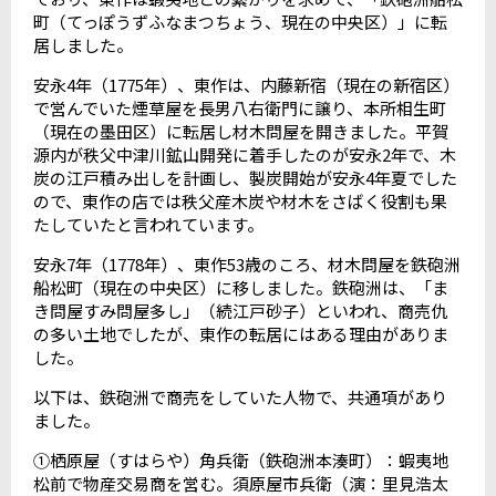
町（てっぽうずふなまつちょう、現在の中央区）」に転
居しました。
安永
4
年（
1775
年）、東作は、内藤新宿（現在の新宿区）
で営んでいた煙草屋を長男八右衛門に譲り、本所相生町
（現在の墨田区）に転居し材木問屋を開きました。平賀
源内が秩父中津川鉱山開発に着手したのが安永
2
年で、木
炭の江戸積み出しを計画し、製炭開始が安永
4
年夏でした
ので、東作の店では秩父産木炭や材木をさばく役割も果
たしていたと言われています。
安永
7
年（
1778
年）、東作
53
歳のころ、材木問屋を鉄砲洲
船松町（現在の中央区）に移しました。鉄砲洲は、「ま
き問屋すみ問屋多し」（続江戸砂子）といわれ、商売仇
の多い土地でしたが、東作の転居にはある理由がありま
した。
以下は、鉄砲洲で商売をしていた人物で、共通項があり
ました。
①栖原屋（すはらや）角兵衛（鉄砲洲本湊町）：蝦夷地
松前で物産交易商を営む。須原屋市兵衛（演：里見浩太