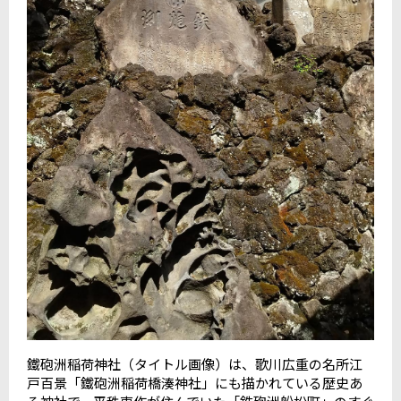
鐵砲洲稲荷神社（タイトル画像）は、歌川広重の名所江
戸百景「鐵砲洲稲荷橋湊神社」にも描かれている歴史あ