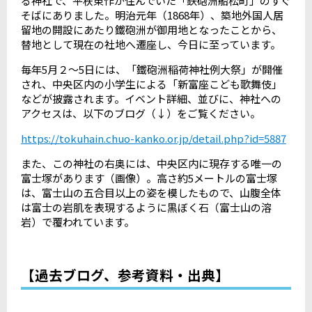
る神社で、平秩東作が住んでいた「鉄砲洲船松町」のすぐ
そばにありました。明治元年（
1868
年）、築地外国人居
留地の開設にあたり鐵砲洲が御用地となったことから、
替地として現在の社地へ遷座し、今日に至っています。
毎年
5
月２～
5
日には、「鐵砲洲稲荷神社例大祭」が開催
され、中央区内の小学生による「新富座こども歌舞伎」
などが披露されます。イベント詳細、並びに、神社への
アクセスは、以下のブログ（↓）をご覧ください。
https://tokuhain.chuo-kanko.or.jp/detail.php?id=5887
また、この神社の右奥には、中央区内に現存する唯一の
富士塚があります（画像）。高さ約
5
メートルの富士塚
は、富士山の五合目以上の姿を模したもので、山腹全体
は富士の岩肌を表現するように黒ぼく石（富士山の溶
岩）で覆われています。
【過去ブログ、参考資料・出典】