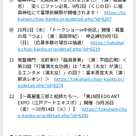
志） 宝くじファン必見、
9
月
2
日（くじの日）に椙
森神社にて富塚祈願祭が開催されます！
https://to
kuhain.chuo-kanko.or.jp/detail.php?id=6207
⑳
10
月
1
日（水）「トークショー
in
中央区」開催：蔦重
の母「つよ」（演：高岡早紀） 申込締切
9
月
7
日
（日）（応募多数の場合は抽選）
https://tokuhai
n.chuo-kanko.or.jp/detail.php?id=6219
21
常盤橋門：北町奉行「曲淵景漸」（演：平田広明）＜
第
33
話「打壊演太女功徳」は「太夫（太女）が演じ
るエンタメ（演太女）」の回？：富本斎宮太夫（演：
新浜レオン）＞
https://tokuhain.chuo-kanko.or.j
p/detail.php?id=6274
22
【～蔦屋重三郎と絵師たち～、「第
18
回
EDO ART
EXPO
（江戸アートエキスポ）」開催（
9
月
26
日
（金）～
10
月
14
日（火））】
https://tokuhain.chu
o-kanko.or.jp/detail.php?id=6292