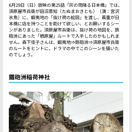
6
月
29
日（日）放映の第
25
話「灰の雨降る日本橋」では、
須原屋市兵衛が田沼意知（たぬまおきとも）（演：宮沢
氷魚）に、蝦夷地の「抜け荷の絵図」を渡し、蔦重が日
本橋に店を持つことを助けて欲しい、とお願いするシー
ンがありました。須原屋市兵衛は、抜け荷の地図を、鉄
砲洲にあった「栖原屋」ルートで入手したのかもしれま
せん。森下佳子さんは、蝦夷地⇒鉄砲洲⇒須原屋市兵衛
のルートをヒントに、ドラマの中でこのシーンを描いた
のでしょう。
鐵砲洲稲荷神社