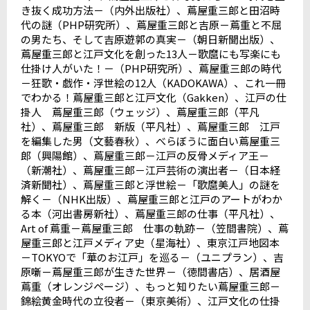
き抜く成功方法－（内外出版社）、蔦屋重三郎と田沼時
代の謎（
PHP
研究所）、蔦屋重三郎と吉原－蔦重と不屈
の男たち、そして吉原遊郭の真実－（朝日新聞出版）、
蔦屋重三郎と江戸文化を創った
13
人－歌麿にも写楽にも
仕掛け人がいた！－（
PHP
研究所）、蔦屋重三郎の時代
－狂歌・戯作・浮世絵の
12
人（
KADOKAWA
）、これ一冊
でわかる！蔦屋重三郎と江戸文化（
Gakken
）、江戸の仕
掛人 蔦屋重三郎（ウェッジ）、蔦屋重三郎（平凡
社）、蔦屋重三郎 新版（平凡社）、蔦屋重三郎 江戸
を編集した男（文藝春秋）、べらぼうに面白い蔦屋重三
郎（興陽館）、蔦屋重三郎－江戸の反骨メディア王－
（新潮社）、蔦屋重三郎－江戸芸術の演出者－（日本経
済新聞社）、蔦屋重三郎と浮世絵－「歌麿美人」の謎を
解く－（
NHK
出版）、蔦屋重三郎と江戸のアートがわか
る本（河出書房新社）、蔦屋重三郎の仕事（平凡社）、
Art of
蔦重－蔦屋重三郎 仕事の軌跡－（笠間書院）、蔦
屋重三郎と江戸メディア史（星海社）、東京江戸地図本
－
TOKYO
で「華のお江戸」を巡る－（ユニプラン）、吉
原噺－蔦屋重三郎が生きた世界－（徳間書店）、居酒屋
蔦重（オレンジページ）、もっと知りたい蔦屋重三郎－
錦絵黄金時代の立役者－（東京美術）、江戸文化の仕掛