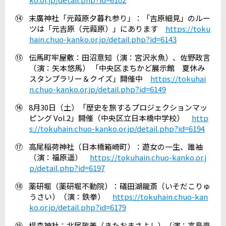
⑭
末廣神社「元葭原夕暮れ参り」：「吉原細見」のルー
ツは「元吉原（元葭原）」にあります
https://toku
hain.chuo-kanko.or.jp/detail.php?id=6143
⑮
伝馬町牢屋敷：田沼意知（演：宮沢氷魚）、佐野政言
（演：矢本悠馬） 「中央区まちかど展示館 夏休み
スタンプラリー＆クイズ」開催中
https://tokuhai
n.chuo-kanko.or.jp/detail.php?id=6149
⑯
8
月
30
日（土）「歴史を旅するプロジェクションマッ
ピング
Vol.2
」開催（中央区立日本橋中学校）
http
s://tokuhain.chuo-kanko.or.jp/detail.php?id=6194
⑰
高尾稲荷神社（日本橋箱崎町）：遊女の一生、誰袖
（演：福原遥）
https://tokuhain.chuo-kanko.or.j
p/detail.php?id=6197
⑱
薬研堀（薬研堀不動院）：礒田湖龍斎（いそだこりゅ
うさい）（演：鉄拳）
https://tokuhain.chuo-kan
ko.or.jp/detail.php?id=6179
⑲
椙森神社：北尾政美（きたおまさよし）（演：高島豪