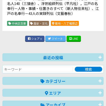
名人
140
（三猿舎）、浮世絵師列伝（平凡社），江戸の名
奉行－人物・事績・仕置きのすべて（新人物往来社）、江
戸の名奉行－
43
人の実録列伝（文藝春秋）
中央区百景
歴史・文化
築地・八丁堀周辺
シェア
ツイート
LINE
0
最近の投稿
カテゴリー
エリア
アーカイブ