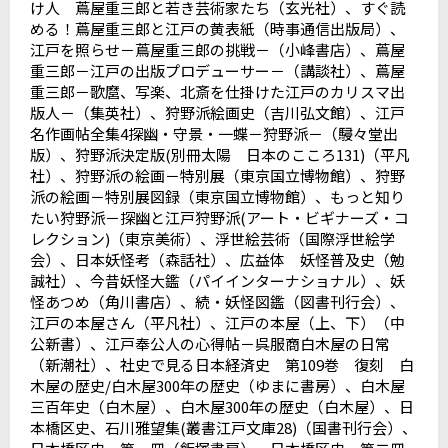
け人 蔦屋重三郎と若き芸術家たち（玄光社）、すぐ読
める！蔦屋重三郎と江戸の黄表紙（時事通信出版局）、
江戸を照らせ－蔦屋重三郎の挑戦－（小峰書店）、蔦屋
重三郎－江戸の出版プロデューサー－（講談社）、蔦屋
重三郎－歌麿、写楽、北斎を仕掛けた江戸のカリスマ出
版人－（集英社）、狩野派絵画史（吉川弘文館）、江戸
名作画帖全集
4
探幽・守景・一蝶－狩野派－（駸々堂出
版）、狩野派決定版
(
別冊太陽 日本のこころ
131)
（平凡
社）、狩野派の絵画－特別展（東京国立博物館）、狩野
派の絵画－特別展図録（東京国立博物館）、もっと知り
たい狩野派－探幽と江戸狩野派
(
アート・ビギナーズ・コ
レクション
)
（東京美術）、浮世絵芸術（国際浮世絵学
会）、日本妖怪考（森話社）、広益体 妖怪普及史（勉
誠社）、今昔妖怪大鑑（パイインターナショナル）、妖
怪あつめ（角川書店）、続・妖怪図鑑（図書刊行会）、
江戸の本屋さん（平凡社）、江戸の本屋（上、下）（中
公新書）、江戸奉公人の心得帖－呉服商白木屋の日常
（新潮社）、社史で見る日本経済史 第
109
巻 復刻 白
木屋の歴史
/
白木屋
300
年の歴史（ゆまに書房）、白木屋
三百年史（白木屋）、白木屋
300
年の歴史（白木屋）、日
本橋区史、石川雅望集
(
叢書江戸文庫
28)
（国書刊行会）、