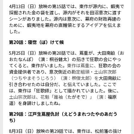
4
月
13
日（日）放映の第
15
話では、東作が源内に、蝦夷で
採掘された金の袋を渡し、源内がそれを田沼意次に渡す
シーンがありました。源内は意次に、幕府の財政再建の
ために、蝦夷地を幕府の直轄領とするアイデアを伝えま
した。
第
20
話：寝惚（ぼ）けて候
5
月
25
日（日）放映の第
20
話では、蔦重が、大田南畝（お
おたなんぽ）（演：桐谷健太）の招きで狂歌の会にやっ
てくると、東作がいました。
東作は蔦重に、
狂歌の会の
資金提供者であり、意次側近の
勘定組頭・土山宗次郎
（つちやまそうじろう）（演：栁俊太郎）を
大田南畝に
引き合わせたのは自分だ、と伝えていました。ここで
は、東作は「狂歌師」として描かれていました。後に、
土山宗次郎は、花魁「誰袖（
たがそで
）」（演：
福原
遥）を身請けしましたね。
第
29
話：江戸生蔦屋仇討（えどうまれつたやのあだう
ち）
8
月
3
日（日）放映の第
29
話では、東作は、松前藩の抜け