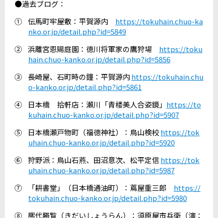
●過去ブログ：
①
伝馬町牢屋敷：平賀源内
https://tokuhain.chuo-ka
nko.or.jp/detail.php?id=5849
②
浜離宮恩賜庭園：徳川将軍家の鷹狩場
https://toku
hain.chuo-kanko.or.jp/detail.php?id=5856
③
長崎屋、石町時の鐘：平賀源内
https://tokuhain.chu
o-kanko.or.jp/detail.php?id=5861
④
日本橋 拾軒店：瀬川「青楼美人合姿鏡」
https://to
kuhain.chuo-kanko.or.jp/detail.php?id=5907
⑤
日本橋瀬戸物町（福徳神社）：鳥山検校
https://tok
uhain.chuo-kanko.or.jp/detail.php?id=5920
⑥
狩野派：鳥山石燕、田沼意次、松平定信
https://tok
uhain.chuo-kanko.or.jp/detail.php?id=5987
⑦
「耕書堂」（日本橋通油町）：蔦屋重三郎
https://
tokuhain.chuo-kanko.or.jp/detail.php?id=5980
⑧
熈代勝覧（きだいしょうらん）：須原屋市兵衛（演：