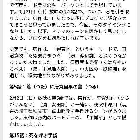
で何度も、ドラマのキーパーソンとして登場していま
す。
9
月
21
日（日）放映の第
36
話で、ついに、息を引き取
りました。東作は、亡くなった後にブログでご紹介させ
て頂こうと思っていましたので、今回、そのタイミングに
なりました。以下、ドラマのシーンを懐かしく思い出し
ながら、ブログをお読み頂ければ幸いです。
史実でも、東作は、「蝦夷地」というキーワードで、田
沼意次（たぬまおきつぐ）（演：渡辺謙）と深くつなが
っていた人物でした。また、須原屋市兵衛（すはらやい
ちべえ）（演：里見浩太朗）も、中央区の「鉄砲洲」を
通じて、蝦夷地とつながりがありました。
第
5
話：蔦（つた）に唐丸因果の蔓（つる）
2
月
2
日（日）放映の第
5
話では、東作が、平賀源内（ひら
がげんない）（演：安田顕）と一緒に、秩父中津川（現
在の
埼玉県秩父市）
鉱山開発を手掛けるシーンがありま
した。東作は源内のパートナーの、「事業家」として描
かれていました。
第
15
話：死を呼ぶ手袋