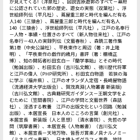
が見えてくる
!
（洋泉社）、図説吉原遊郭のすべて－幕府
に公認されていた郭の歴史、遊女の実態（双葉社）、浮
世絵師列伝（平凡社）、蔦屋重三郎と時代を編んだ有名
人
140
（三猿舎）、蔦屋重三郎と時代を編んだ有名人
140
（三猿舎）、浮世絵師列伝（平凡社），江戸の名奉行
－人物・事績・仕置きのすべて（新人物往来社）、江戸の
名奉行－
43
人の実録列伝（文藝春秋）、森銑三著作集
第
1
巻（中央公論社）、平秩東作と周辺（著：井上隆
明）、「平秩東作の戯作的歳月」書評（著：棚橋正
博）、知の開拓者杉田玄白－『蘭学事始』とその時代
（勉誠出版）、杉田玄白（吉川弘文館）、徳川歴代将軍
と江戸の偉人（
PHP
研究所）、杉田玄白物語 若狭の海
に学ぶ（福井県）、江戸のオランダ人定宿・長崎屋物語
（流通経済大学出版会）、賀茂真淵
(
人物叢書 新装版
)
（吉川弘文館）、古典籍研究ガイダンス－王朝文学をよ
むために（笠間書院）、江戸の学問と文藝世界（森話
社）、浸透する教養 江戸の出版文化という回路（勉誠
出版）、本居宣長 日本人のこころの言葉（創元社）、
本居宣長 新装版（人と思想）（清水書院）、先哲の学
問（筑摩書房）、本居宣長（人物厳書）（吉川弘文
館）、本居宣長－天地万物、皆吾ガ賞楽ノ具ナルノミ－
（ミネルヴァ書房）、日本橋トポグラフィ事典 地誌