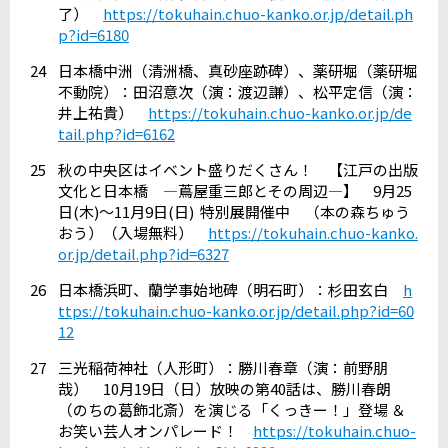
了）
https://tokuhain.chuo-kanko.or.jp/detail.ph
p?id=6180
24
日本橋中洲（清洲橋、真砂座跡碑）、薬研堀（薬研堀
不動院）：田沼意次（演：渡辺謙）、松平定信（演：
井上祐貴）
https://tokuhain.chuo-kanko.or.jp/de
tail.php?id=6162
25
秋の中央区はイベント盛りだくさん！ 【江戸の出版
文化と日本橋 ―蔦屋重三郎とその周辺―】
9
月
25
日
(
木
)
～
11
月
9
日
(
日
)
特別展開催中 （本の森ちゅう
おう）（入場無料）
https://tokuhain.chuo-kanko.
or.jp/detail.php?id=6327
26
日本橋浜町、蘭学事始地碑（明石町）：杉田玄白
h
ttps://tokuhain.chuo-kanko.or.jp/detail.php?id=60
12
27
三光稲荷神社（人形町）：勝川春章（演：前野朋
哉）
10
月
19
日（日）放映の第
40
話は、勝川春朗
（のちの葛飾北斎）を演じる「くっきー！」登場 ＆
お笑い芸人オンパレード！
https://tokuhain.chuo-