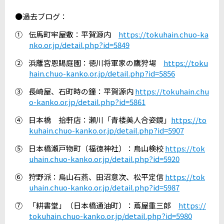
●過去ブログ：
①
伝馬町牢屋敷：平賀源内
https://tokuhain.chuo-ka
nko.or.jp/detail.php?id=5849
②
浜離宮恩賜庭園：徳川将軍家の鷹狩場
https://toku
hain.chuo-kanko.or.jp/detail.php?id=5856
③
長崎屋、石町時の鐘：平賀源内
https://tokuhain.chu
o-kanko.or.jp/detail.php?id=5861
④
日本橋 拾軒店：瀬川「青楼美人合姿鏡」
https://to
kuhain.chuo-kanko.or.jp/detail.php?id=5907
⑤
日本橋瀬戸物町（福徳神社）：鳥山検校
https://tok
uhain.chuo-kanko.or.jp/detail.php?id=5920
⑥
狩野派：鳥山石燕、田沼意次、松平定信
https://tok
uhain.chuo-kanko.or.jp/detail.php?id=5987
⑦
「耕書堂」（日本橋通油町）：蔦屋重三郎
https://
tokuhain.chuo-kanko.or.jp/detail.php?id=5980