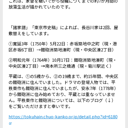
これは、家督を継いでから役職につくまでの約
7
か月間の
放蕩生活が描かれていたのです。
「諸家譜」「東京市史稿」によれば、長谷川家は
2
回、屋
敷替えをしています。
①寛延
3
年（
1750
年）
5
月
22
日：赤坂築地中之町（現・港
区赤坂
6
丁目）→鐡砲洲築地湊町（現・中央区湊
2
丁目）
②明和元年（
1764
年）
10
月
17
日：鐡砲洲築地湊町（現・
中央区湊
2
丁目）
→
南本所三之橋通（現・菊川駅近く）
平蔵は、①の
5
歳から、②の
19
歳まで、約
15
年間、中央区
の鐡砲洲に住んでいました。ドラマの登場人物では、平
秩東作も鐡砲洲に住んでいましたが、安永
7
年（
1778
年）
から鐡砲洲に住み始めており、平蔵とは重なっていませ
ん。平秩東作と鐡砲洲については、以下のブログ（↓）
をご覧いただけますと幸いです。
https://tokuhain.chuo-kanko.or.jp/detail.php?id=6180