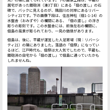
居宅があった鐡砲洲（湊
3
丁目）にある「佃の渡し」の石
碑で、バックに見えるのが、隅田川の対岸にあるリバー
シティ
21
です。下の画像下段は、住吉神社（佃
1-1-14
）の
水盤舎（おみずや）の欄間にある、「佃の渡し」の浮き
彫りの彫刻です。この水盤舎には、前後左右の欄間に、
佃島の風景が彫られており、一見の価値があります。
佃島は、後に、平蔵が運営した人足寄場（現：リバーシ
ティ
21
）の隣にありました。落語の「佃祭」になってい
るほど、江戸時代も、佃祭は大人気でしたので、平蔵も、
鐡砲洲の自宅から「佃の渡し」で佃島に通っていたかも
しれませんね。