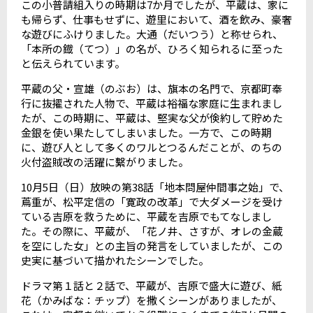
この小普請組入りの時期は
7
か月でしたが、平蔵は、家に
も帰らず、仕事もせずに、遊里において、酒を飲み、豪奢
な遊びにふけりました。大通（だいつう）と称せられ、
「本所の鐡（てつ）」の名が、ひろく知られるに至った
と伝えられています。
平蔵の父・宣雄（のぶお）は、旗本の名門で、京都町奉
行に抜擢された人物で、平蔵は裕福な家庭に生まれまし
たが、この時期に、平蔵は、堅実な父が倹約して貯めた
金銀を使い果たしてしまいました。一方で、この時期
に、遊び人として多くのワルとつるんだことが、のちの
火付盗賊改の活躍に繫がりました。
10
月
5
日（日）放映の第
38
話「地本問屋仲間事之始」で、
蔦重が、松平定信の「寛政の改革」で大ダメージを受け
ている吉原を救うために、平蔵を吉原でもてなしまし
た。その際に、平蔵が、「花ノ井、さすが、オレの金蔵
を空にした女」との主旨の発言をしていましたが、この
史実に基づいて描かれたシーンでした。
ドラマ第１話と２話で、平蔵が、吉原で盛大に遊び、紙
花（かみばな：チップ）を撒くシーンがありましたが、