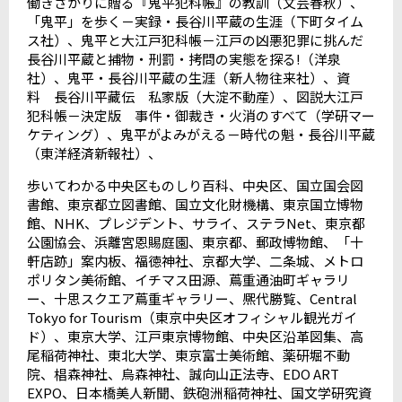
働きざかりに贈る『鬼平犯科帳』の教訓（文芸春秋）、
「鬼平」を歩く－実録・長谷川平蔵の生涯（下町タイム
ス社）、鬼平と大江戸犯科帳－江戸の凶悪犯罪に挑んだ
長谷川平蔵と捕物・刑罰・拷問の実態を探る
!
（洋泉
社）、鬼平・長谷川平蔵の生涯（新人物往来社）、資
料 長谷川平藏伝 私家版（大淀不動産）、図説大江戸
犯科帳－決定版 事件・御裁き・火消のすべて（学研マー
ケティング）、鬼平がよみがえる－時代の魁・長谷川平蔵
（東洋経済新報社）、
歩いてわかる中央区ものしり百科、中央区、国立国会図
書館、東京都立図書館、国立文化財機構、東京国立博物
館、
NHK
、プレジデント、サライ、ステラ
Net
、東京都
公園協会、浜離宮恩賜庭園、東京都、郵政博物館、「十
軒店跡」案内板、福徳神社、京都大学、二条城、メトロ
ポリタン美術館、イチマス田源、蔦重通油町ギャラリ
ー、十思スクエア蔦重ギャラリー、熈代勝覧、
Central
Tokyo for Tourism
（東京中央区オフィシャル観光ガイ
ド）、東京大学、江戸東京博物館、中央区沿革図集、高
尾稲荷神社、東北大学、東京富士美術館、薬研堀不動
院、椙森神社、烏森神社、誠向山正法寺、
EDO ART
EXPO
、日本橋美人新聞、鉄砲洲稲荷神社、国文学研究資