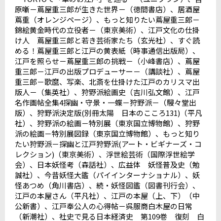
原噺－蔦屋重三郎が生きた世界－（徳間書店）、居酒屋
蔦重（オレンジページ）、もっと知りたい蔦屋重三郎－
錦絵黄金時代の立役者－（東京美術）、江戸文化の仕掛
け人 蔦屋重三郎と若き芸術家たち（玄光社）、すぐ読
める！蔦屋重三郎と江戸の黄表紙（時事通信出版局）、
江戸を照らせ－蔦屋重三郎の挑戦－（小峰書店）、蔦屋
重三郎－江戸の出版プロデューサー－（講談社）、蔦屋
重三郎－歌麿、写楽、北斎を仕掛けた江戸のカリスマ出
版人－（集英社）、狩野派絵画史（吉川弘文館）、江戸
名作画帖全集
4
探幽・守景・一蝶－狩野派－（駸々堂出
版）、狩野派決定版
(
別冊太陽 日本のこころ
131)
（平凡
社）、狩野派の絵画－特別展（東京国立博物館）、狩野
派の絵画－特別展図録（東京国立博物館）、もっと知り
たい狩野派－探幽と江戸狩野派
(
アート・ビギナーズ・コ
レクション
)
（東京美術）、浮世絵芸術（国際浮世絵学
会）、日本妖怪考（森話社）、広益体 妖怪普及史（勉
誠社）、今昔妖怪大鑑（パイインターナショナル）、妖
怪あつめ（角川書店）、続・妖怪図鑑（図書刊行会）、
江戸の本屋さん（平凡社）、江戸の本屋（上、下）（中
公新書）、江戸奉公人の心得帖－呉服商白木屋の日常
（新潮社）、社史で見る日本経済史 第
109
巻 復刻 白