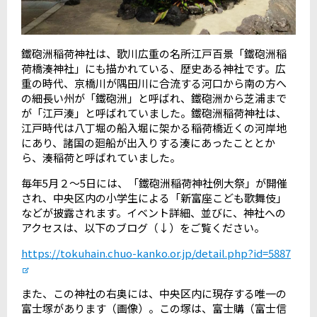
鐵砲洲稲荷神社は、歌川広重の名所江戸百景「鐵砲洲稲
荷橋湊神社」にも描かれている、歴史ある神社です。広
重の時代、京橋川が隅田川に合流する河口から南の方へ
の細長い州が「鐵砲洲」と呼ばれ、鐵砲洲から芝浦まで
が「江戸湊」と呼ばれていました。鐵砲洲稲荷神社は、
江戸時代は八丁堀の船入堀に架かる稲荷橋近くの河岸地
にあり、諸国の廻船が出入りする湊にあったこととか
ら、湊稲荷と呼ばれていました。
毎年
5
月２～
5
日には、「鐵砲洲稲荷神社例大祭」が開催
され、中央区内の小学生による「新富座こども歌舞伎」
などが披露されます。イベント詳細、並びに、神社への
アクセスは、以下のブログ（↓）をご覧ください。
https://tokuhain.chuo-kanko.or.jp/detail.php?id=5887
また、この神社の右奥には、中央区内に現存する唯一の
富士塚があります（画像）。この塚は、富士購（富士信