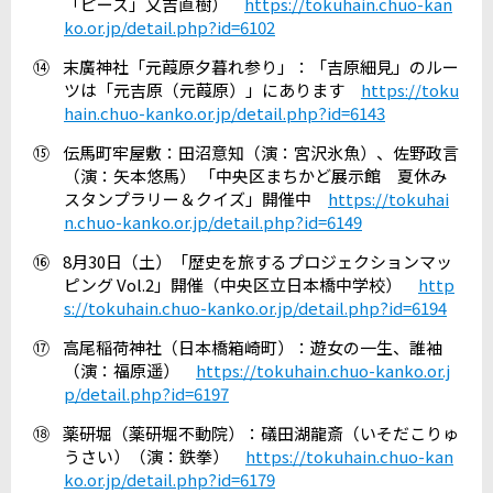
「ピース」又吉直樹）
https://tokuhain.chuo-kan
ko.or.jp/detail.php?id=6102
⑭
末廣神社「元葭原夕暮れ参り」：「吉原細見」のルー
ツは「元吉原（元葭原）」にあります
https://toku
hain.chuo-kanko.or.jp/detail.php?id=6143
⑮
伝馬町牢屋敷：田沼意知（演：宮沢氷魚）、佐野政言
（演：矢本悠馬） 「中央区まちかど展示館 夏休み
スタンプラリー＆クイズ」開催中
https://tokuhai
n.chuo-kanko.or.jp/detail.php?id=6149
⑯
8
月
30
日（土）「歴史を旅するプロジェクションマッ
ピング
Vol.2
」開催（中央区立日本橋中学校）
http
s://tokuhain.chuo-kanko.or.jp/detail.php?id=6194
⑰
高尾稲荷神社（日本橋箱崎町）：遊女の一生、誰袖
（演：福原遥）
https://tokuhain.chuo-kanko.or.j
p/detail.php?id=6197
⑱
薬研堀（薬研堀不動院）：礒田湖龍斎（いそだこりゅ
うさい）（演：鉄拳）
https://tokuhain.chuo-kan
ko.or.jp/detail.php?id=6179