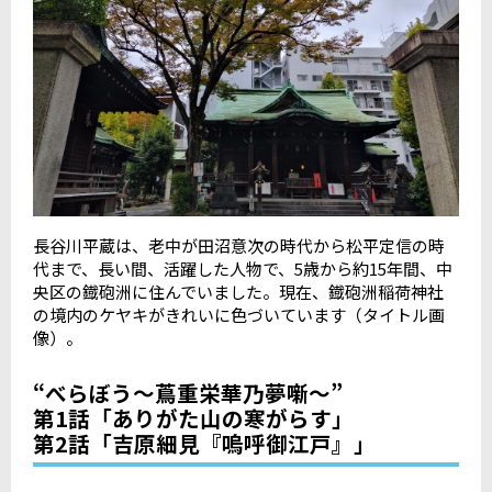
長谷川平蔵は、老中が田沼意次の時代から松平定信の時
代まで、長い間、活躍した人物で、
5
歳から約
15
年間、中
央区の鐡砲洲に住んでいました。現在、鐡砲洲稲荷神社
の境内のケヤキがきれいに色づいています（タイトル画
像）。
“べらぼう〜蔦重栄華乃夢噺〜”
第1話「ありがた山の寒がらす」
第2話「吉原細見『嗚呼御江戸』」