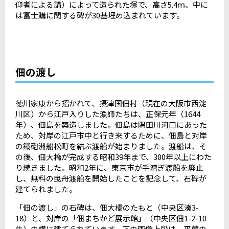
仰者による講）によって造られた塚で、高さ
5.4
ｍ、中に
は富士購に関する碑が
30
基埋め込まれています。
佃の渡し
徳川家康から招かれて、摂津国佃村（現在の大阪市西淀
川区）から江戸入りした漁師たちは、正保元年（
1644
年）、佃島を築造しました。佃島は隅田川河口にあった
ため、対岸の江戸市中と行き来するために、佃島と対岸
の鐡砲洲船松町を結ぶ渡船が始まりました。渡船は、そ
の後、佃大橋が完成する昭和
39
年まで、
300
年以上にわた
り続きました。昭和
2
年に、東京市が手漕ぎ渡船を廃止
し、無料の曳舟渡船を開始したことを記念して、石碑が
建てられました。
「佃の渡し」の石碑は、佃大橋のたもと（中央区湊
3-
18
）と、対岸の「佃まちかど展示館」（中央区佃
1-2-10
先）の横に建てられています。下の画像上段は、平蔵の