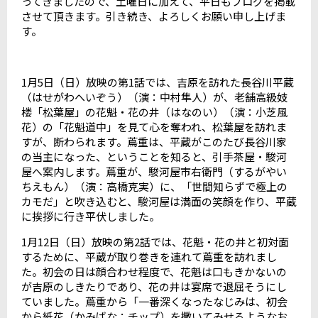
ってきましたので、土曜日に加えて、平日もブログを掲載
させて頂きます。引き続き、よろしくお願い申し上げま
す。
1
月
5
日（日）放映の第
1
話では、吉原を訪れた長谷川平蔵
（はせがわへいぞう）（演：中村隼人）が、老舗高級妓
楼「松葉屋」の花魁・花の井（はなのい）（演：小芝風
花）の「花魁道中」を見て心を奪われ、松葉屋を訪れま
すが、断わられます。蔦重は、平蔵がこのたび長谷川家
の当主になった、ということを知ると、引手茶屋・駿河
屋へ案内します。蔦重が、駿河屋市右衛門（するがやい
ちえもん）（演：高橋克実）に、「世間知らずで極上の
カモだ」と吹き込むと、駿河屋は満面の笑顔を作り、平蔵
に挨拶に行き平伏しました。
1
月
12
日（日）放映の第
2
話では、花魁・花の井と初対面
するために、平蔵が取り巻きを連れて蔦重を訪れまし
た。初会の日は顔合わせ程度で、花魁は口もきかないの
が吉原のしきたりであり、花の井は宴席で退屈そうにし
ていました。蔦重から「一番深くなったなじみは、初会
から紙花（かみばな：チップ）を撒いてみせるようなお