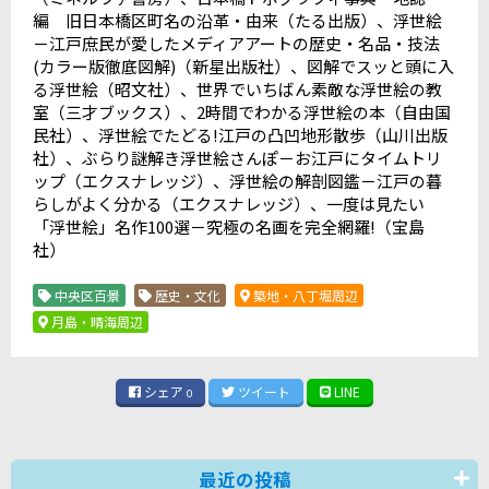
編 旧日本橋区町名の沿革・由来（たる出版）、浮世絵
－江戸庶民が愛したメディアアートの歴史・名品・技法
(
カラー版徹底図解
)
（新星出版社）、図解でスッと頭に入
る浮世絵（昭文社）、世界でいちばん素敵な浮世絵の教
室（三才ブックス）、
2
時間でわかる浮世絵の本（自由国
民社）、浮世絵でたどる
!
江戸の凸凹地形散歩（山川出版
社）、ぶらり謎解き浮世絵さんぽ－お江戸にタイムトリ
ップ（エクスナレッジ）、浮世絵の解剖図鑑－江戸の暮
らしがよく分かる（エクスナレッジ）、一度は見たい
「浮世絵」名作
100
選－究極の名画を完全網羅
!
（宝島
社）
中央区百景
歴史・文化
築地・八丁堀周辺
月島・晴海周辺
シェア
ツイート
LINE
0
最近の投稿