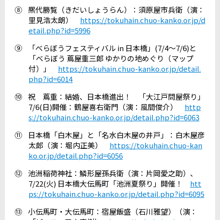
⑧
熈代勝覧（きだいしょうらん）：須原屋市兵衛（演：
里見浩太朗）
https://tokuhain.chuo-kanko.or.jp/d
etail.php?id=5996
⑨
「べらぼうフェスティバル
in
日本橋」
(7/4
～
7/6)
と
「べらぼう 蔦屋重三郎 ゆかりの地めぐり（マップ
付）」
https://tokuhain.chuo-kanko.or.jp/detail.
php?id=6014
⑩
祝 蔦重：結婚、日本橋進出！ 「大江戸問屋祭り」
7/6(
日
)
開催：鶴屋喜右衛門（演：風間俊介）
http
s://tokuhain.chuo-kanko.or.jp/detail.php?id=6063
⑪
日本橋「白木屋」と「名水白木屋の井戸」：白木屋彦
太郎（演：堀内正美）
https://tokuhain.chuo-kan
ko.or.jp/detail.php?id=6056
⑫
池洲稲荷神社：鱗形屋孫兵衛（演：片岡愛之助）、
7/22(
火
)
日本橋大伝馬町「池洲夏祭り」開催！
htt
ps://tokuhain.chuo-kanko.or.jp/detail.php?id=6095
⑬
小伝馬町・大伝馬町：宿屋飯盛（石川雅望）（演：