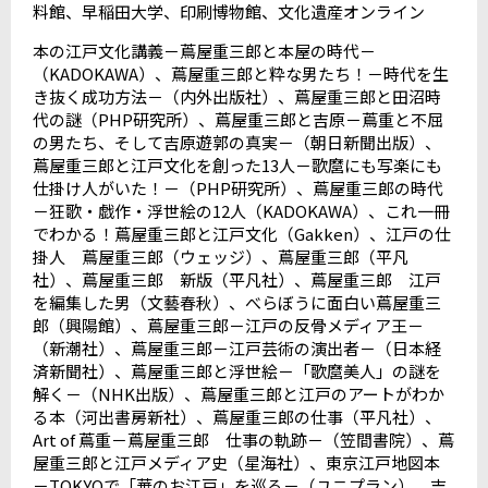
料館、早稲田大学、印刷博物館、文化遺産オンライン
本の江戸文化講義－蔦屋重三郎と本屋の時代－
（
KADOKAWA
）、蔦屋重三郎と粋な男たち！－時代を生
き抜く成功方法－（内外出版社）、蔦屋重三郎と田沼時
代の謎（
PHP
研究所）、蔦屋重三郎と吉原－蔦重と不屈
の男たち、そして吉原遊郭の真実－（朝日新聞出版）、
蔦屋重三郎と江戸文化を創った
13
人－歌麿にも写楽にも
仕掛け人がいた！－（
PHP
研究所）、蔦屋重三郎の時代
－狂歌・戯作・浮世絵の
12
人（
KADOKAWA
）、これ一冊
でわかる！蔦屋重三郎と江戸文化（
Gakken
）、江戸の仕
掛人 蔦屋重三郎（ウェッジ）、蔦屋重三郎（平凡
社）、蔦屋重三郎 新版（平凡社）、蔦屋重三郎 江戸
を編集した男（文藝春秋）、べらぼうに面白い蔦屋重三
郎（興陽館）、蔦屋重三郎－江戸の反骨メディア王－
（新潮社）、蔦屋重三郎－江戸芸術の演出者－（日本経
済新聞社）、蔦屋重三郎と浮世絵－「歌麿美人」の謎を
解く－（
NHK
出版）、蔦屋重三郎と江戸のアートがわか
る本（河出書房新社）、蔦屋重三郎の仕事（平凡社）、
Art of
蔦重－蔦屋重三郎 仕事の軌跡－（笠間書院）、蔦
屋重三郎と江戸メディア史（星海社）、東京江戸地図本
－
TOKYO
で「華のお江戸」を巡る－（ユニプラン）、吉