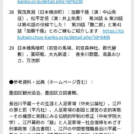
kanko.or.jp/detail.php?id=6238
28
賀茂真淵（日本橋浜町）：加藤千蔭（演：中山秀
征）、松平定信（演：井上祐貴） 第
28
話 ＆ 第
29
話
は第
41
話の伏線でした！ 第
29
話「艶二郎」と第
41
話「加藤千蔭」とのご縁もご紹介します
https://to
kuhain.chuo-kanko.or.jp/detail.php?id=6406
29
日本橋馬喰町（初音の馬場、初音森神社、郡代屋
敷）、薬研堀、大丸新道： 喜多川歌麿、高島おひ
さ、万次郎
●参考資料・出典（ホームページ含む）：
墨田区観光協会、墨田区立図書館、
長谷川平蔵－その生涯と人足寄場（中央公論社）、江戸
の罪と罰（平凡社）、人足寄場の創設と運営の史的実態
－その構想と実践にみる伝統的牢制の修正（中央学院大
学）、江戸幕府の「敲」と人足寄場－社会復帰をめざす
刑事政策（汲古書院）、江戸の中間管理職長谷川平蔵－