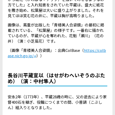
方でした」と入れ知恵をされていた平蔵は、盛大に紙花
を撒き始め、松葉屋は大いに盛り上がりました。それを
見てほほ笑む花の井に、平蔵は胸が高鳴りました。
画像は、蔦重が出版した「青楼美人合姿鏡」の最初に掲
載されている、「松葉屋」の様子です。一番右に描かれ
ているのが、平蔵が心を奪われた、花魁「瀬川」（花の
井）（演：小芝風花）です。
（画像「青楼美人合姿鏡」：出典
ColBase
（
https://colb
ase.nich.go.jp/
））
長谷川平蔵宣以（はせがわへいぞうのぶた
め）（演：中村隼人）
安永
2
年（
1773
年）、平蔵
28
歳の時に、父の逝去により家
督
400
石を継ぎ、役職につくまでの間、小普請（こぶし
ん）組入りとなりました。