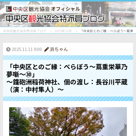
オフィシャル
中央区観光協会特派員ブログ
2025年11月
「中央区とのご縁：べらぼう〜蔦重栄
2025.11.11 9:00
浜ちゃん
「中央区とのご縁：べらぼう〜蔦重栄華乃
夢噺〜㉚」
～鐡砲洲稲荷神社、佃の渡し：長谷川平蔵
（演：中村隼人）～