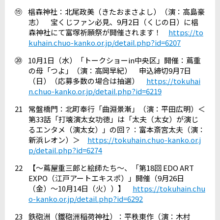
⑲
椙森神社：北尾政美（きたおまさよし）（演：高島豪
志） 宝くじファン必見、
9
月
2
日（くじの日）に椙
森神社にて富塚祈願祭が開催されます！
https://to
kuhain.chuo-kanko.or.jp/detail.php?id=6207
⑳
10
月
1
日（水）「トークショー
in
中央区」開催：蔦重
の母「つよ」（演：高岡早紀） 申込締切
9
月
7
日
（日）（応募多数の場合は抽選）
https://tokuhai
n.chuo-kanko.or.jp/detail.php?id=6219
21
常盤橋門：北町奉行「曲淵景漸」（演：平田広明）＜
第
33
話「打壊演太女功徳」は「太夫（太女）が演じ
るエンタメ（演太女）」の回？：富本斎宮太夫（演：
新浜レオン）＞
https://tokuhain.chuo-kanko.or.j
p/detail.php?id=6274
22
【～蔦屋重三郎と絵師たち～、「第
18
回
EDO ART
EXPO
（江戸アートエキスポ）」開催（
9
月
26
日
（金）～
10
月
14
日（火））】
https://tokuhain.chu
o-kanko.or.jp/detail.php?id=6292
23
鉄砲洲（鐵砲洲稲荷神社）：平秩東作（演：木村