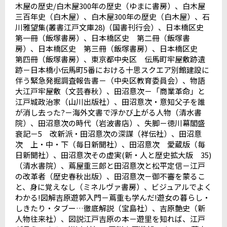
木屋の歴史
/
白木屋
300
年の歴史（ゆまに書房）、白木屋
三百年史（白木屋）、白木屋
300
年の歴史（白木屋）、石
川雅望集
(
叢書江戸文庫
28)
（国書刊行会）、日本橋区史
第一冊（飯塚書房）、日本橋区史 第二冊（飯塚書
房）、日本橋区史 第三冊（飯塚書房）、日本橋区史
第四冊（飯塚書房）、東京都中央区 伝馬町牢屋敷跡遺
跡－日本橋小伝馬町
5
番における十思スクエア別館建設に
伴う緊急発掘調査報告書－（中央区教育委員会）、物語
大江戸牢屋敷（文芸春秋）、田沼意次－「商業革命」と
江戸城政治家（山川出版社）、田沼意次・意知父子を誰
が消し去った
?
－海外文書で浮かび上がる人物（清水書
院）、田沼意次の時代（岩波書店）、失脚－徳川幕閣盛
衰記－
5
改新派・田沼意次の深謀（祥伝社）、田沼意
次 上・中・下（毎日新聞社）、田沼意次 愛蔵版（毎
日新聞社）、田沼意次その虚実
(
新・人と歴史拡大版
35)
（清水書院）、蔦屋重三郎と田沼意次と松平定信－江戸
の改革者（歴史春秋出版）、田沼意次－御不審を蒙るこ
と、身に覚えなし（ミネルヴァ書房）、ビジュアルでよく
わかる
!
図解吉原遊郭入門－蔦重も学んだ
!
遊女の暮らし・
しきたり・タブー
…
徹底解説（宝島社）、吉原艶史（新
人物往来社）、図説江戸吉原の本－遊里を知れば、江戸