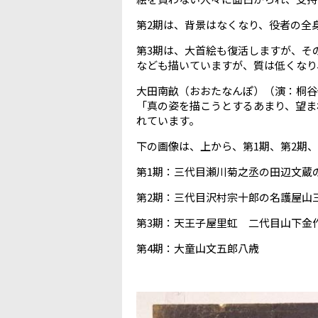
第
2
期は、背景はなくなり、役者の全
第
3
期は、大首絵も復活しますが、そ
なども描いていますが、質は低くなり
大田南畝（おおたなんぽ）（演：桐谷
「真の姿を描こうとするあまり、望ま
れています。
下の画像は、上から、第
1
期、第
2
期、
第
1
期：三代目瀬川菊之丞の田辺文蔵
第
2
期：三代目沢村宗十郎の名護屋山
第
3
期：天王子屋里虹 二代目山下金
第
4
期：大童山文五郎八歳