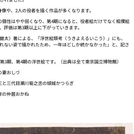
身像や、
2
人の役者を描く作品が多くなります。
の個性はやや弱くなり、第
4
期になると、役者絵だけでなく相撲絵
、評価は第
3
期以上に下がっていきます。
健太）著による、「浮世絵類考（うきよえるいこう）」にも、
れない姿で描かれたため、一年ほどしか続かなかった」と、記さ
第
3
期、第
4
期の浮世絵です。（出典は全て東京国立博物館）
の妻おしづ
三と三代目瀬川菊之丞の傾城かつらぎ
作の仲居おかね