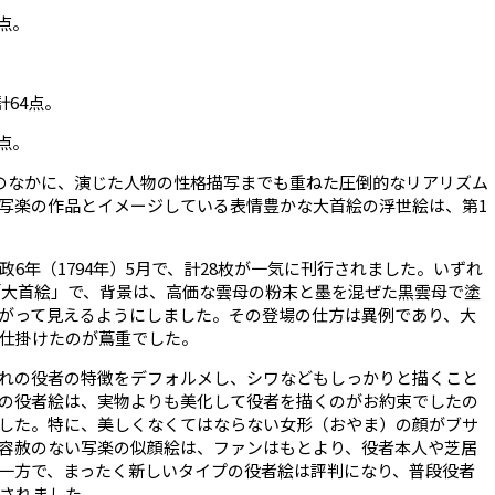
点。
計
64
点。
点。
のなかに、演じた人物の性格描写までも重ねた圧倒的なリアリズム
写楽の作品とイメージしている表情豊かな大首絵の浮世絵は、第
1
政
6
年（
1794
年）
5
月で、計
28
枚が一気に刊行されました。いずれ
「大首絵」で、背景は、高価な雲母の粉末と墨を混ぜた黒雲母で塗
がって見えるようにしました。その登場の仕方は異例であり、大
仕掛けたのが蔦重でした。
れの役者の特徴をデフォルメし、シワなどもしっかりと描くこと
の役者絵は、実物よりも美化して役者を描くのがお約束でしたの
した。特に、美しくなくてはならない女形（おやま）の顔がブサ
容赦のない写楽の似顔絵は、ファンはもとより、役者本人や芝居
一方で、まったく新しいタイプの役者絵は評判になり、普段役者
されました。