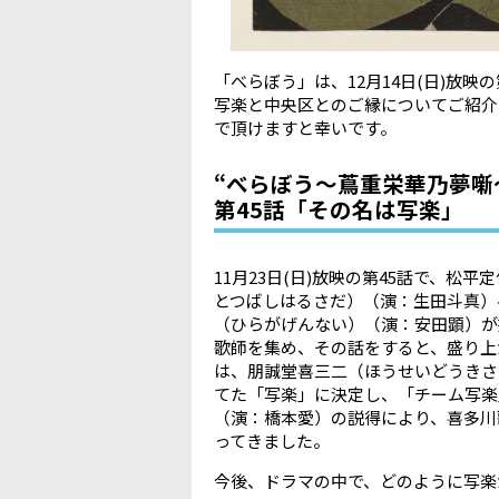
「べらぼう」は、
12
月
14
日
(
日
)
放映の
写楽と中央区とのご縁についてご紹介
で頂けますと幸いです。
“べらぼう〜蔦重栄華乃夢噺
第45話「その名は写楽」
11
月
23
日
(
日
)
放映の第
45
話で、松平定
とつばしはるさだ）（演：生田斗真）
（ひらがげんない）（演：安田顕）が
歌師を集め、その話をすると、盛り上
は、朋誠堂喜三二（ほうせいどうきさ
てた「写楽」に決定し、「チーム写楽
（演：橋本愛）の説得により、喜多川
ってきました。
今後、ドラマの中で、どのように写楽