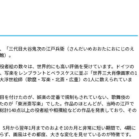
、「三代目大谷鬼次の江戸兵衛（さんだいめおおたにおにじのえ
館）。
役者絵の数々は、世界的にも高い評価を受けています。ドイツの
、写楽をレンブラントとベラスケスに並ぶ「世界三大肖像画家の
1
大浮世絵師（歌麿・写楽・北斎・広重）の
1
人に数えられていま
目を付けたのが、娯楽の定番で規制もされていない、歌舞伎の
たのが「東洲斎写楽」でした。作品のほとんどが、当時の江戸で
総計
140
点以上の役者絵や相撲絵などの作品を発表しており、その
）
5
月から翌年
1
月までのおよそ
10
カ月と非常に短い期間で、
4
期に
らず、画風はその都度、大きな変化を見せているのが特徴です。